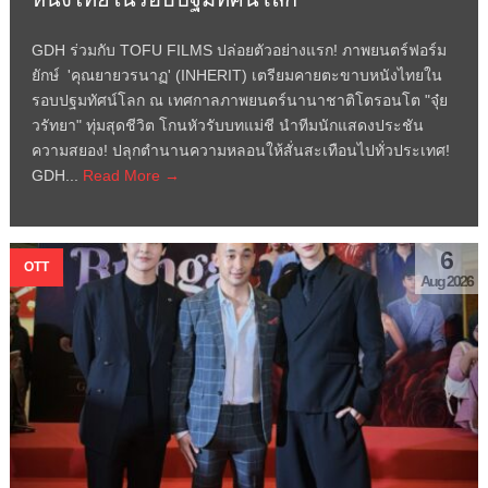
GDH ร่วมกับ TOFU FILMS ปล่อยตัวอย่างแรก! ภาพยนตร์ฟอร์ม
ยักษ์ 'คุณยายวรนาฏ' (INHERIT) เตรียมคายตะขาบหนังไทยใน
รอบปฐมทัศน์โลก ณ เทศกาลภาพยนตร์นานาชาติโตรอนโต "จุ๋ย
วรัทยา" ทุ่มสุดชีวิต โกนหัวรับบทแม่ชี นำทีมนักแสดงประชัน
ความสยอง! ปลุกตำนานความหลอนให้สั่นสะเทือนไปทั่วประเทศ!
GDH...
Read More →
6
OTT
Aug 2026