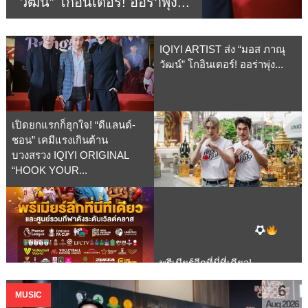
วัฒน์” โกอินเตอร์! ออร่าพุ่ง...
IQIYI ARTIST ส่ง “มอส ภาณุ
วัฒน์” โกอินเตอร์! ออร่าพุ่ง...
เปิดยกแรกก็ฮุกใจ! “ดีแลนด์-
ชอน” เคมีแรงเกินต้าน
บวงสรวง IQIYI ORIGINAL
“HOOK YOUR...
พรีเมียร์ลีกที่นี่ที่เดียว!
MONOMAX ศูนย์รวมกีฬาดัง
6
ระดับเวิลด์คลาส...
MUSIC
Aug 2026