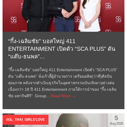
“กึ้ง-เฉลิมชัย” บอสใหญ่ 411
ENTERTAINMENT เปิดตัว “SCA PLUS” ดัน
“แต๊บ-ธนพล”...
“กึ้ง-เฉลิมชัย” บอสใหญ่ 411 Entertainment เปิดตัว “SCA PLUS”
ดัน “แต๊บ-ธนพล” นั่งเก้าอี้ผู้อำนวยการ เตรียมผลิต(ว่าที่)ศิลปิน
คุณภาพ หลังจากดำเนินธุรกิจในอุตสาหกรรมบันเทิงมาอย่างต่อ
เนื่องกว่า 18 ปี 411 Entertainment ภายใต้การนำของ “กึ้ง-เฉลิม
ชัย มหากิจศิริ” Group...
Read More →
5
#GL_THAI_GIRLS’LOVE
Aug 2026