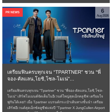
6
PR NEWS
Aug 2026
เตรียมฟินครบทุกเจน “TPARTNER” ชวน “พี่
จอง-คัลแลน,โยชิ,โซล-โมเน่”...
เตรียมฟินครบทุกเจน "Tpartner" ชวน "พี่จอง-คัลแลน,โยชิ,โซล-
โมเน่" เสิร์ฟโมเมนต์จัดเต็มในอีเวนต์ใหญ่สุดเอ็กคลูชีฟ เตรียมใจ
ฟูกันได้เลย!! เมื่อ Tpartner แบรนด์กระเป๋าเดินทางชั้นนำ เตรียม
เสิร์ฟอีเวนต์สุดเอ็กซ์คลูซีฟแห่งปี "Tpartner X JungCullen Airport