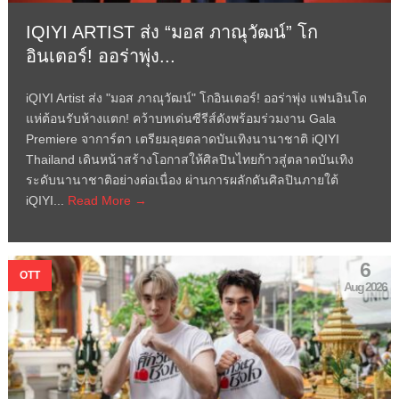
IQIYI ARTIST ส่ง “มอส ภาณุวัฒน์” โก
อินเตอร์! ออร่าพุ่ง...
iQIYI Artist ส่ง "มอส ภาณุวัฒน์" โกอินเตอร์! ออร่าพุ่ง แฟนอินโด
แห่ต้อนรับห้างแตก! คว้าบทเด่นซีรีส์ดังพร้อมร่วมงาน Gala
Premiere จาการ์ตา เตรียมลุยตลาดบันเทิงนานาชาติ iQIYI
Thailand เดินหน้าสร้างโอกาสให้ศิลปินไทยก้าวสู่ตลาดบันเทิง
ระดับนานาชาติอย่างต่อเนื่อง ผ่านการผลักดันศิลปินภายใต้
iQIYI...
Read More →
6
OTT
Aug 2026