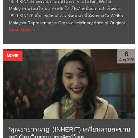
“BILLKIN” สร้างความภาคภูมิใจ คว้ารางวัลใหญ่ Weibo
Malaysia พร้อมโชว์สุดประทับใจ เป็นอีกหนึ่งความสำเร็จของ
“BILLKIN” (บิวกิ้น–พุฒิพงศ์ อัสสรัตนกุล) ที่ได้รับรางวัล Weibo
Malaysia Representative Cross-disciplinary Artist of Original...
Read More →
6
MOVIE
Aug 2026
‘คุณยายวรนาฏ’ (INHERIT) เตรียมคายตะขาบ
หนังไทยในรอบปฐมทัศน์โลก