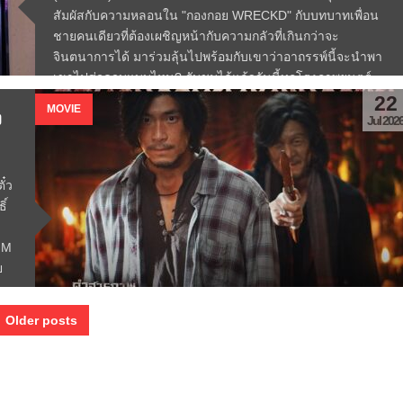
สัมผัสกับความหลอนใน "กองกอย WRECKD" กับบทบาทเพื่อน
ชายคนเดียวที่ต้องเผชิญหน้ากับความกลัวที่เกินกว่าจะ
จินตนาการได้ มาร่วมลุ้นไปพร้อมกับเขาว่าอาถรรพ์นี้จะนำพา
เขาไปสู่จุดจบแบบไหน? รับชมได้แล้ววันนี้ทุกโรงภาพยนตร์
Read More →
22
MOVIE
ง
Jul 202
ั๋ว
ิ์
์
 M
ย
 Older posts