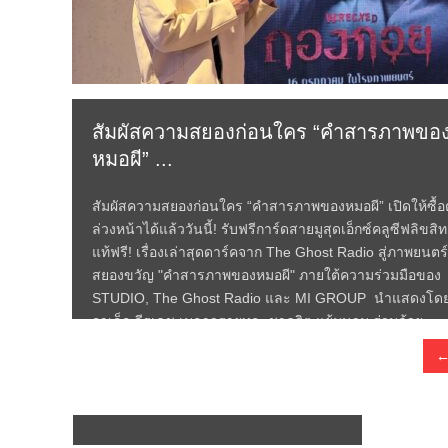
สัมผัสความสยองก่อนใคร “คำสารภาพขอ
หมอผี” ...
สัมผัสความสยองก่อนใคร “คำสารภาพของหมอผี” เปิดให้ซื้อต
ล่วงหน้าได้แล้ววันนี้! รับฟรีการ์ดสายมูสุดเอ็กซ์คลูซีฟลิขสิทธ
แท้ฟรี! เรื่องเล่าสุดดาร์คจาก The Ghost Radio สู่ภาพยนตร
สยองขวัญ "คำสารภาพของหมอผี" ภายใต้ความร่วมมือของ
STUDIO, The Ghost Radio และ MI GROUP นำแสดงโด
อาเล็ก ธีรเดช เมธาวรายุทธ, ชาคริต แย้มนาม ร่วมด้วย...
Read More →
←