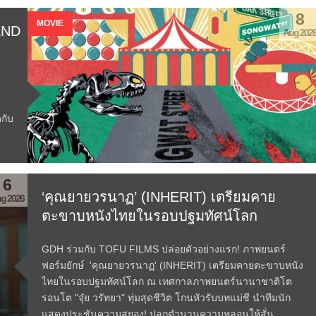
ยักษ์ The End of Oak Street...
Read More →
8
MOVIE
END
Aug 202
กับ
6
‘คุณยายวรนาฏ’ (INHERIT) เตรียมคาย
g 2026
ตะขาบหนังไทยในรอบปฐมทัศน์โลก
GDH ร่วมกับ TOFU FILMS ปล่อยตัวอย่างแรก! ภาพยนตร์
ฟอร์มยักษ์ 'คุณยายวรนาฏ' (INHERIT) เตรียมคายตะขาบหนัง
ไทยในรอบปฐมทัศน์โลก ณ เทศกาลภาพยนตร์นานาชาติโต
รอนโต "จุ๋ย วรัทยา" ทุ่มสุดชีวิต โกนหัวรับบทแม่ชี นำทีมนัก
แสดงประชันความสยอง! ปลุกตำนานความหลอนให้สั่น