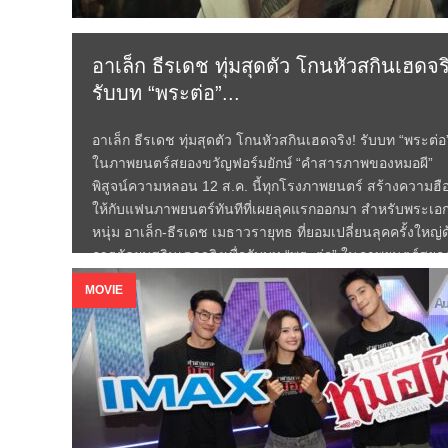
อาเล็ก ธีรเดช ทุ่มสุดตัว โกนหัวสกินเฮดจร
รับบท “พระต่อ”...
อาเล็ก ธีรเดช ทุ่มสุดตัว โกนหัวสกินเฮดจริง! รับบท “พระต่อ
ในภาพยนตร์สยองขวัญฟอร์มยักษ์ “คำสารภาพของหมอผี”
พิสูจน์ความหลอน 12 ส.ค. นี้ทุกโรงภาพยนตร์ สร้างความฮื
ให้กับแฟนภาพยนตร์ทันทีที่เผยลุคแรกออกมา สำหรับพระเอ
หนุ่ม อาเล็ก-ธีรเดช เมธาวรายุทธ ที่ยอมเปลี่ยนลุคครั้งใหญ่
การตัดผมสกินเฮดจริงเพื่อรับบท “พระต่อ” ในภาพยนตร์สยอ
ขวัญเรื่องล่าสุด “คำสารภาพของหมอผี” โดยเจ้าตัวเผยว่าเป็
MOVIE
คนเสนอไอเดียนี้กับผู้กำกับตั้งแต่ช่วงเตรียมงาน (Pre-
Au
production) เพราะอยากถ่ายทอดความเป็นตัวละครออกมาให
สมจริงที่สุด อีกทั้งการตัดผมจริงยังช่วยลดเวลาการทำ
เอฟเฟกต์...
Read More →