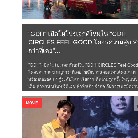
“GDH” เปิดโผโปรเจกต์ใหม่ใน “GDH
CIRCLES FEEL GOOD โคจรความสุข สน
กว่าที่เคย”...
"GDH" เปิดโผโปรเจกต์ใหม่ใน "GDH CIRCLES Feel Goo
โคจรความสุข สนุกกว่าที่เคย" ชูจักรวาลคอนเทนต์คุณภาพ
พร้อมต่อยอด IP สู่ระดับโลก เรียกว่าเดินเกมรุกครั้งใหญ่แบบ
เต็ม สำหรับ บริษัท จีดีเอช ห้าห้าเก้า จำกัด กับการเนรมิตงาน
Read More →
MOVIE
J