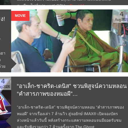
สะเทือนไปทั่วประเทศ! GDH...
Read More →
4
MOVIE
ิง!
Aug 202
”
อฮา
ก
ด้วย
ง
น
4
“อาเล็ก-ชาคริต-เดนิส” ชวนพิสูจน์ความหลอน
g 2026
้
“คำสารภาพของหมอผี”...
“อาเล็ก-ชาคริต-เดนิส” ชวนพิสูจน์ความหลอน “คำสารภาพของ
หมอผี” จากเรื่องเล่า 7 ล้านวิว สู่จอยักษ์ IMAX® เปิดจองบัตร
ล่วงหน้าแล้ววันนี้ หลังสร้างกระแสความหลอนจนมียอดรับชม
และรับฟังรวมกว่า 7 ล้านครั้งจาก The Ghost