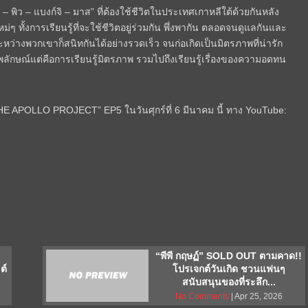
– พิว – แบงก์จิ – มาส” ที่ต้องใช้ชีวิตในประเทศเกาหลีใต้ด้วยกันหลัง
่ๆ ทั้งการเรียนรู้ที่จะใช้ชีวิตอยู่ร่วมกัน พึ่งพากัน ตลอดจนดูแลกันและ
ว่างพวกเขาก็สนิทกันได้อย่างรวดเร็ว จนก่อเกิดเป็นมิตรภาพที่น่ารัก
พลักษณ์แต่คือการเรียนรู้มิตรภาพ รวมไปถึงเรียนรู้เรื่องของความอดทน
THE APOLLO PROJECT” EP5 ในวันศุกร์ที่ 6 มีนาคม นี้ ทาง YouTube:
น
“พีพี กฤษฏ์” SOLD OUT ตามคาด!!
ต์
โปรเจกต์วันเกิด ชวนแฟนๆ
สนับสนุนของที่ระลึก...
No Comments
| Apr 25, 2026