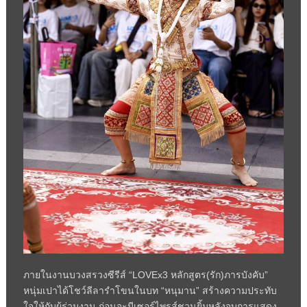
ภายในงานบวงสรวงซีรีส์ “LOVEx3 หลักสูตร(รัก)ภารบังคับ”
หนุ่มเปาได้โชว์ลีลารำโขนในบท “หนุมาน” สร้างความประทับ
ใจให้กับผู้ร่วมงาน ก่อนจะมีเซอร์ไพรส์ชวนยิ้มหลังจบการแสดง