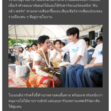
เมื่อเจ้าตัวหอบมาลัยดอกไม้มอบให้กับพาร์ทเนอร์คนสนิท “ต้น
กล้า-สหรัถ” ท่ามกลางเสียงกรี๊ดและเสียงเชียร์จากเพื่อนนักแสดง
รวมถึงแฟน ๆ ที่อยู่ภายในงาน
โมเมนต์น่ารักครั้งนี้ทำเอาหลายคนยิ้มตาม พร้อมแซวกันสนั่นว่า
หนุมานไม่ได้มาปราบยักษ์ แต่แอบมารับบทกามเทพเสิร์ฟมาลัย
ให้คู่แทน