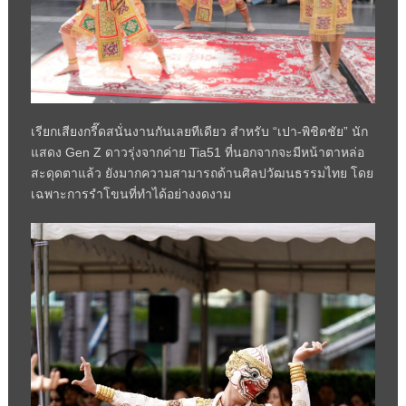
เรียกเสียงกรี๊ดสนั่นงานกันเลยทีเดียว สำหรับ “เปา-พิชิตชัย” นัก
แสดง Gen Z ดาวรุ่งจากค่าย Tia51 ที่นอกจากจะมีหน้าตาหล่อ
สะดุดตาแล้ว ยังมากความสามารถด้านศิลปวัฒนธรรมไทย โดย
เฉพาะการรำโขนที่ทำได้อย่างงดงาม