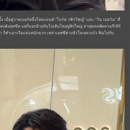
เมื่อคู่วายเบอร์หนึ่งไทยแลนด์ “ไบร์ท วชิรวิชญ์” และ “วิน เมธวิน” ที่
งดังสุดขีด แต่ก็แยกย้ายกันไปเติบโตอยู่พักใหญ่ ล่าสุดลมพัดหวนรีเทิร์
านมา ก็ทำเอาเรือแล่นหนักมาก เหล่าเอฟซีต่างหัวใจเหลวเป๋ว ฟินไปกับ