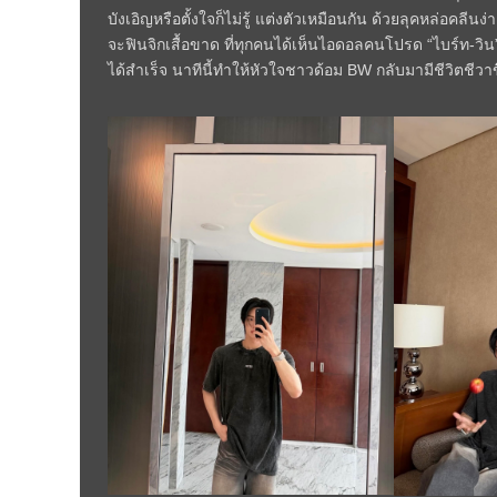
บังเอิญหรือตั้งใจก็ไม่รู้ แต่งตัวเหมือนกัน ด้วยลุคหล่อคล
จะฟินจิกเสื้อขาด ที่ทุกคนได้เห็นไอดอลคนโปรด “ไบร์ท-วิน”
ได้สำเร็จ นาทีนี้ทำให้หัวใจชาวด้อม BW กลับมามีชีวิตชีวาขึ