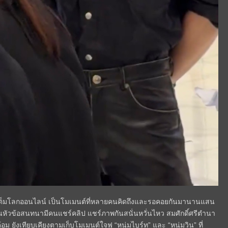
ยเต็มโลกออนไลน์ เป็นโมเมนต์ที่หลายคนคิดถึงและรอคอยกันมานานแสน
็นหัวข้อสนทนามีคนแชร์คลิป แชร์ภาพกันสนั่นหวั่นไหว สมศักดิ์ศรีตำนา
 ยังเทียบเคียงตามเก็บโมเมนต์ใจฟู “หนุ่มไบร์ท” และ “หนุ่มวิน” ที่