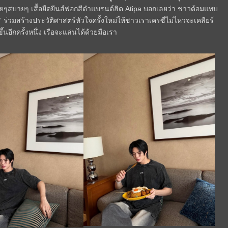
ีนง่ายๆสบายๆ เสื้อยืดยีนส์ฟอกสีดำแบรนด์ฮิต Atipa บอกเลยว่า ชาวด้อมแทบ
 ร่วมสร้างประวัติศาสตร์หัวใจครั้งใหม่ให้ชาวเราเครซี่ไม่ไหวจะเคลียร์
้นอีกครั้งหนึ่ง เรือจะแล่นได้ด้วยมือเรา