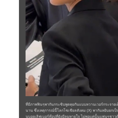
ที่มีภาพฟินๆพากันกระซิบพูดคุยกันแบบหวานเวอร์กระจา
นาน ซึ่งเหตุการณ์นี้โลกโซเชียลสังคม (X) พากันหยิบยกเป
นบอยเลิฟเบอร์ท๊อปที่ยังมีลมหายใจ ไม่พอแค่นั้นแฟนๆชาวด้อม