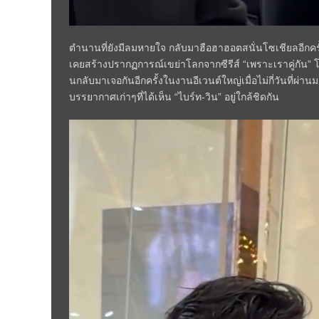
ตำนานที่ยังมีลมหายใจ กลับมาฮือฮาฮอตสนั่นโซเชียลอีกครั้ง 
เคยสร้างปรากฏการณ์เขย่าโลกจากซีรีส์ “เพราะเราคู่กัน” โด่
นกลับมาเจอกันอีกครั้งในงานอีเวนต์ใหญ่เมื่อไม่กี่วันที่ผ่
บรรยากาศเก่าๆที่ได้เห็น “ไบร์ท-วิน” อยู่ใกล้ชิดกัน