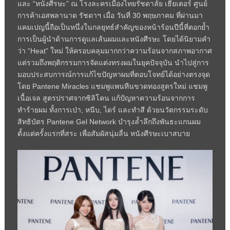
และ “หนังศีรษะ” ณ โรงละครเมืองไทยรัชดาลัย เธียเตอร์ ศูนย์
การค้าเอสพลานาด รัชดาฯ เมื่อ วันที่ 30 พฤษภาคม ที่ผ่านมา
แคมเปญนี้ถือเป็นหนึ่งในกลยุทธ์สำคัญของหน้าร้อนปีนี้ที่ตอกย้ำ
การเป็นผู้นำด้านการดูแลเส้นผมและหนังศีรษะ โดยได้นิยามคำ
ว่า “Heat” ใหม่ ให้ครอบคลุมมากกว่าความร้อนจากสภาพอากาศ
แต่รวมถึงพฤติกรรมการจัดแต่งทรงผมในยุคปัจจุบัน นำไปสู่การ
มอบประสบการณ์การแก้ไขปัญหาผมที่ตอบโจทย์ได้อย่างตรงจุด
โดย Pantene Miracles แชมพูแพนทีนขวดทองสูตรใหม่ แชมพู
เนื้อเจล สูตรปราศจากซิลิโคน แก้ปัญหาความร้อนจากการ
ทำร้ายผม ทั้งการเป่า, หนีบ, ไดร์ และทำสี ด้วยนวัตกรรมระดับ
สิทธิบัตร Pantene Gel Network บำรุงล้ำลึกถึงพันธะแกนผม
ตั้งแต่ครั้งแรกที่สระ เพื่อสัมผัสนุ่มลื่น หนังศีรษะเบาสบาย