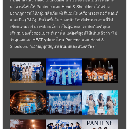
Pantene และ Head & Shoulders ในช่วงเดือนเมษายนที่ผ่าน
มา งานนี้ทำให้ Pantene และ Head & Shoulders ได้สร้าง
ปรากฏการณ์ให้กลุ่มผลิตภัณฑ์เส้นผมในเครือ พรอคเตอร์ แอนด์
แกมเบิล (P&G) เติบโตขึ้นในช่วงหน้าร้อนที่ผ่านมา งานนี้ไม่
เพียงแค่ตอกย้ำภาพลักษณ์การเป็นผู้นำตลาดผลิตภัณฑ์ดูแล
เส้นผมของทั้งสองแบรนด์เท่านั้น แต่ยังพิสูจน์ให้เห็นแล้วว่า “ไม่
ว่าคุณจะเจอ HEAT รูปแบบไหน Pantene และ Head &
Shoulders ก็เอาอยู่ทุกปัญหาเส้นผมและหนังศรีษะ”