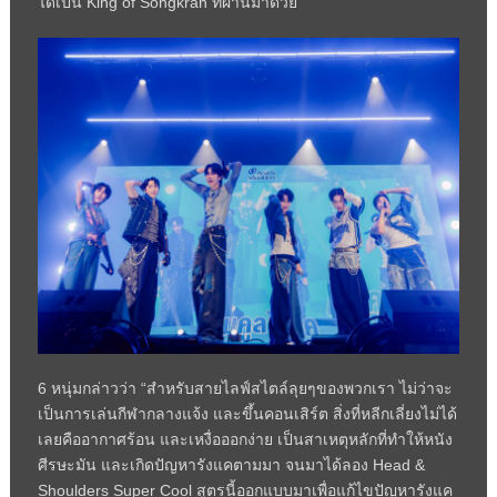
ได้เป็น King of Songkran ที่ผ่านมาด้วย
6 หนุ่มกล่าวว่า “สำหรับสายไลฟ์สไตล์ลุยๆของพวกเรา ไม่ว่าจะ
เป็นการเล่นกีฬากลางแจ้ง และขึ้นคอนเสิร์ต สิ่งที่หลีกเลี่ยงไม่ได้
เลยคืออากาศร้อน และเหงื่อออกง่าย เป็นสาเหตุหลักที่ทำให้หนัง
ศีรษะมัน และเกิดปัญหารังแคตามมา จนมาได้ลอง Head &
Shoulders Super Cool สูตรนี้ออกแบบมาเพื่อแก้ไขปัญหารังแค