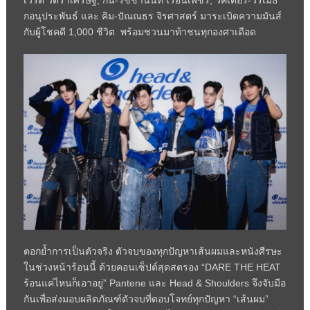
เวิร์ด วัตราเศรษฐ์, กัน-รัชชานนท์ เรือนเพ็ชร์, วิคเตอร์-วรเมธ
กอนุประพันธ์ และ คิม-ปัณณธร จิรศาสตร์ มาระเบิดความมันส์
กับผู้โชคดี 1,000 ชีวิต พร้อมชวนมาท้าชนทุกองศาเดือด
ตอกย้ำการเป็นตัวจริง ตัวจบของทุกปัญหาเส้นผมและหนังศีรษะ
ในช่วงหน้าร้อนนี้ ด้วยคอนเซ็ปต์สุดสตรอง “DARE THE HEAT
ร้อนแค่ไหนก็เอาอยู่” Pantene และ Head & Shoulders จึงจับมือ
กันเพื่อส่งมอบผลิตภัณฑ์ตัวจบที่ตอบโจทย์ทุกปัญหา “เส้นผม”