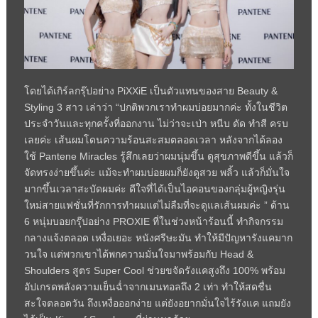
โดยได้เกิร์ลกรุ๊ปอย่าง PiXXiE เป็นตัวแทนของสาย Beauty &
Styling 3 สาว เล่าว่า “ปกติพวกเราทำผมบ่อยมากค่ะ ทั้งในชีวิต
ประจำวันและทุกครั้งที่ออกงาน ไม่ว่าจะเป่า หนีบ ดัด ทำสี ครบ
เลยค่ะ เส้นผมโดนความร้อนสะสมตลอดเวลา หลังจากได้ลอง
ใช้ Pantene Miracles รู้สึกเลยว่าผมนุ่มขึ้น ดูสุขภาพดีขึ้น แล้วก็
จัดทรงง่ายขึ้นค่ะ แม้จะทำผมบ่อยผมก็ยังดูสวย พลิ้ว แล้วก็มั่นใจ
มากขึ้นเวลาสะบัดผมค่ะ ดีใจที่ได้เป็นไอคอนของกลุ่มผู้หญิงรุ่น
ใหม่สายแฟชั่นที่รักการทำผมแต่ไม่ลืมที่จะดูแลเส้นผมค่ะ ” ด้าน
6 หนุ่มบอยกรุ๊ปอย่าง PROXIE ที่ในช่วงหน้าร้อนนี้ ทำกิจกรรม
กลางแจ้งตลอด เหงื่อเยอะ หนังศรีษะมัน ทำให้มีปัญหารังแคมาก
วนใจ แต่พวกเขาได้พกความมั่นใจมาพร้อมกับ Head &
Shoulders สูตร Super Cool ช่วยขจัดรังแคสูงถึง 100% พร้อม
อัปเกรดพลังความเย็นฉ่ำจากเมนทอลถึง 2 เท่า ทำให้สดชื่น
สะใจตลอดวัน ถึงเหงื่อออกง่าย แต่ยังอยากมั่นใจไร้รังแค แถมยัง