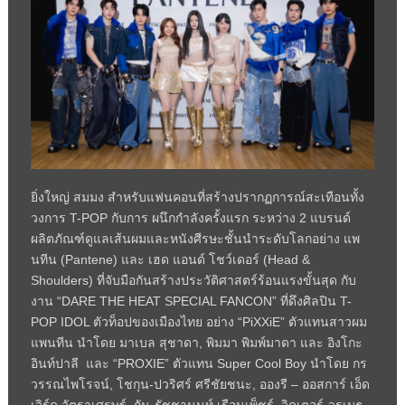
ยิ่งใหญ่ สมมง สำหรับแฟนคอนที่สร้างปรากฏการณ์สะเทือนทั้ง
วงการ T-POP กับการ ผนึกกำลังครั้งแรก ระหว่าง 2 แบรนด์
ผลิตภัณฑ์ดูแลเส้นผมและหนังศีรษะชั้นนำระดับโลกอย่าง แพ
นทีน (Pantene) และ เฮด แอนด์ โชว์เดอร์ (Head &
Shoulders) ที่จับมือกันสร้างประวัติศาสตร์ร้อนแรงขั้นสุด กับ
งาน “DARE THE HEAT SPECIAL FANCON” ที่ดึงศิลปิน T-
POP IDOL ตัวท็อปของเมืองไทย อย่าง “PiXXiE” ตัวแทนสาวผม
แพนทีน นำโดย มาเบล สุชาดา, พิมมา พิมพ์มาดา และ อิงโกะ
อินท์ปาลี และ “PROXIE” ตัวแทน Super Cool Boy นำโดย กร
วรรณไพโรจน์, โชกุน-ปวริศร์ ศรีชัยชนะ, อองรี – ออสการ์ เอ็ด