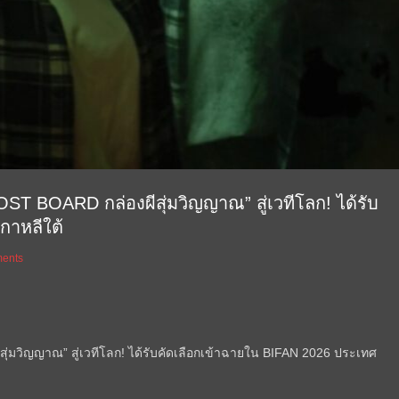
T BOARD กล่องผีสุ่มวิญญาณ” สู่เวทีโลก! ได้รับ
กาหลีใต้
ents
ุ่มวิญญาณ” สู่เวทีโลก! ได้รับคัดเลือกเข้าฉายใน BIFAN 2026 ประเทศ