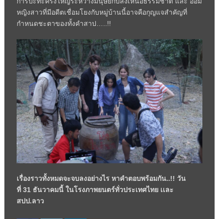
การปะทะครั้งใหญ่ระหว่างมนุษย์กับสิ่งเหนือธรรมชาติ และ อ๋อม
หญิงสาวที่มีอดีตเชื่อมโยงกับหมู่บ้านนี้อาจคือกุญแจสำคัญที่
กำหนดชะตาของทั้งคำสาป…..
!!
เรื่องราวทั้งหมดจะจบลงอย่างไร หาคำตอบพร้อมกัน
..!!
วัน
ที่
31
ธันวาคมนี้ ในโรงภาพยนตร์ทั่วประเทศไทย เเละ
สปป.ลาว