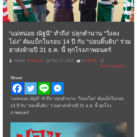
“แม่หน่อย ณัฐนี” ทำถึง! ปลุกตำนาน “วิ่งลง
โอ่ง” คัมแบ็กในรอบ 14 ปี กับ “ปอบดิ๊บดิบ” ร่วม
ฮาส่งท้ายปี 31 ธ.ค. นี้ ทุกโรงภาพยนตร์
Author:
en-tk.com
Dec 17, 2025
in
MOVIE
No Comments
Share
“แม่หน่อย ณัฐนี” ทำถึง! ปลุกตำนาน “วิ่งลงโอ่ง” คัมแบ็กในรอบ
14 ปี กับ “ปอบดิ๊บดิบ” ร่วมฮาส่งท้ายปี 31 ธ.ค. นี้ ทุกโรง
ภาพยนตร์