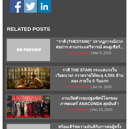
RELATED POSTS
“ราคี (THESTAIN)” ปรากฏการณ์ปาก
ต่อปาก สวนกระแสวิจารณ์ คนดูเชียร์...
No Comments
| Mar 5, 2026
ราคี THE STAIN กระแสแรงใน
เวียดนาม! กวาดรายได้ทะลุ 4,555 ล้าน
ดอง ภายใน 5 วันแรก
No Comments
| Jul 14, 2026
งานเปิดตัวรอบปฐมทัศน์โลกของ
ภาพยนตร์ ANACONDA สุดมันส์ !
No Comments
| Dec 23, 2025
พร้อมเสิร์ฟความมันส์กับการต่อสู้ครั้ง