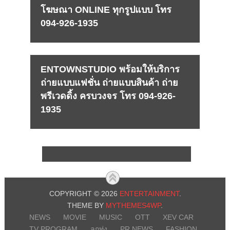
โฆษณา ONLINE ทุกรูปแบบ โทร
094-926-1935
ENTOWNSTUDIO พร้อมให้บริการ
ถ่ายแบบแฟชั่น ถ่ายแบบสินค้า ถ่าย
พรีเวดดิ้ง ครบวงจร โทร 094-926-
1935
COPYRIGHT © 2026
ENTERTAINMENT
.
THEME BY
MYTHEMES4WP
.
NEWS
MOVIE
MUSIC
OTT
XEV CAR
TV PROGRAM
ลูกทุ่ง
PR NEWS
FASHION