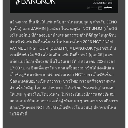
สร้างความตื่นเต้นให้แฟนคลับชาวไทยแบบสุด ๆ สำหรับ JENO
(เจโน่) และ JAEMIN (แจมิน) ในนามยูนิต NCT JNJM (เอ็นซีที
เจโน่แจมิน) ที่กำลังจะมานำเสนอการรวมตัวที่ดีที่สุดในทุกด้าน
ผ่านทัวร์แฟนมีตติ้งครั้งแรกในประเทศไทย 2026 NCT JNJM
FANMEETING TOUR [DUALITY] # BANGKOK (ทูเธาซันด์ ท
เวนตี้ซิกซ์ เอ็นซีที เจโน่แจมิน แฟนมีตติ้ง ทัวร์ [ดูแอลิตี] แฮช
แท็ก แบงค็อก) ซึ่งจะจัดขึ้นในวันเสาร์ที่ 8 สิงหาคม 2026 เวลา
17:00 น. ณ อิมแพ็ค อารีน่า ล่าสุดทั้งสองสมาชิกได้ส่งคลิปสุด
เอ็กซ์คลูซีฟมาทักทาย พร้อมชวนเหล่า NCTzen (เอ็นซีทีเซ็น :
ชื่อแฟนคลับอย่างเป็นทางการ) ชาวไทยมาร่วมสร้างความทรง
จำ ครั้งสำคัญ โดยเผยว่าพวกเขาได้เตรียม “ของขวัญ” มามอบ
ให้แฟน ๆ ชาวไทยโดยเฉพาะ ไม่ว่าจะเป็นเวทีการแสดงที่ผสม
ผสานเสน่ห์อันแตกต่างของทั้งคู่ ช่วงสนุก ๆ มากมาย รวมถึงภาพ
ลักษณ์ใหม่ของ NCT JNJM (เอ็นซีที เจโน่แจมิน) ที่หาชมที่ไหน
ไม่ได้ ดังนี้