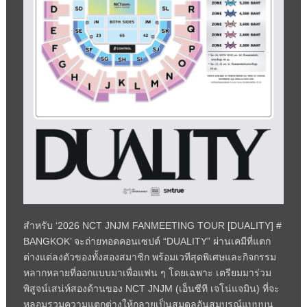
สำหรับ ‘2026 NCT JNJM FANMEETING TOUR [DUALITY] #
BANGKOK’ จะถ่ายทอดคอนเซปต์ “DUALITY” ผ่านเคมีที่แตก
ต่างแต่ลงตัวของทั้งสองสมาชิก พร้อมเวทีสุดพิเศษและกิจกรรม
หลากหลายที่ออกแบบมาเพื่อแฟน ๆ โดยเฉพาะ เตรียมมาร่วม
พิสูจน์เสน่ห์สองด้านของ NCT JNJM (เอ็นซีที เจโน่แจมิน) ที่จะ
หลอมรวมความแตกต่างให้กลายเป็นสมดุลอันสมบูรณ์แบบบน