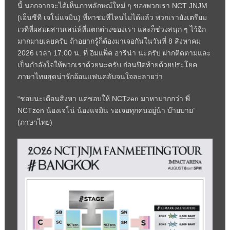
นี้ นอกจากจะได้เห็นภาพลักษณ์ใหม่ ๆ ของพวกเรา NCT JNJM
(เอ็นซีที เจโน่แจมิน) ที่หาชมที่ไหนไม่ได้แล้ว พวกเรายังเตรียม
เวทีที่ผสมผสานเสน่ห์ที่แตกต่างของเรา และก็ช่วงสนุก ๆ ไว้อีก
มากมายเลยครับ ถ้าอยากรู้ก็ต้องมาเจอกันในวันที่ 8 สิงหาคม
2026 เวลา 17:00 น. ที่ อิมแพ็ค อารีน่า นะครับ ฝากติดตามและ
เป็นกำลังใจให้พวกเราด้วยนะครับ ก่อนปิดท้ายด้วยประโยค
ภาษาไทยสุดน่ารักอ้อนแฟนคลับจนใจละลายว่า
“ชอบนะเดือนสิงหา แต่ชอบให้ NCTzen มาหามากกว่า พี่
NCTzen น้องเจโน่ น้องแจมิน รอเจอทุกคนอยู่น้า บ๊ายบาย”
(ภาษาไทย)