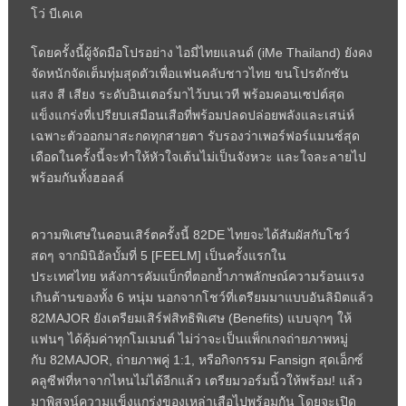
โว่ บีเคเค
โดยครั้งนี้ผู้จัดมือโปรอย่าง ไอมี่ไทยแลนด์ (iMe Thailand) ยังคง
จัดหนักจัดเต็มทุ่มสุดตัวเพื่อแฟนคลับชาวไทย ขนโปรดักชัน
แสง สี เสียง ระดับอินเตอร์มาไว้บนเวที พร้อมคอนเซปต์สุด
แข็งแกร่งที่เปรียบเสมือนเสือที่พร้อมปลดปล่อยพลังและเสน่ห์
เฉพาะตัวออกมาสะกดทุกสายตา รับรองว่าเพอร์ฟอร์แมนซ์สุด
เดือดในครั้งนี้จะทำให้หัวใจเต้นไม่เป็นจังหวะ และใจละลายไป
พร้อมกันทั้งฮอลล์
ความพิเศษในคอนเสิร์ตครั้งนี้ 82DE ไทยจะได้สัมผัสกับโชว์
สดๆ จากมินิอัลบั้มที่ 5 [FEELM] เป็นครั้งแรกใน
ประเทศไทย หลังการคัมแบ็กที่ตอกย้ำภาพลักษณ์ความร้อนแรง
เกินต้านของทั้ง 6 หนุ่ม นอกจากโชว์ที่เตรียมมาแบบอันลิมิตแล้ว
82MAJOR ยังเตรียมเสิร์ฟสิทธิพิเศษ (Benefits) แบบจุกๆ ให้
แฟนๆ ได้คุ้มค่าทุกโมเมนต์ ไม่ว่าจะเป็นแพ็กเกจถ่ายภาพหมู่
กับ 82MAJOR, ถ่ายภาพคู่ 1:1, หรือกิจกรรม Fansign สุดเอ็กซ์
คลูซีฟที่หาจากไหนไม่ได้อีกแล้ว เตรียมวอร์มนิ้วให้พร้อม! แล้ว
มาพิสูจน์ความแข็งแกร่งของเหล่าเสือไปพร้อมกัน โดยจะเปิด