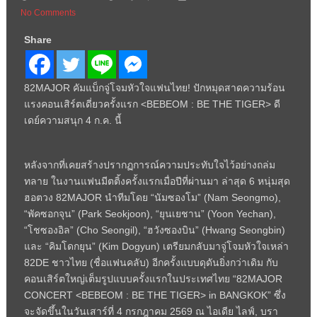
No Comments
Share
82MAJOR คัมแบ็กจู่โจมหัวใจแฟนไทย! ปักหมุดสาดความร้อน
แรงคอนเสิร์ตเดี่ยวครั้งแรก <BEBEOM : BE THE TIGER> ดี
เดย์ความสนุก 4 ก.ค. นี้
หลังจากที่เคยสร้างปรากฏการณ์ความประทับใจไว้อย่างถล่ม
ทลาย ในงานแฟนมีตติ้งครั้งแรกเมื่อปีที่ผ่านมา ล่าสุด 6 หนุ่มสุด
ฮอตวง 82MAJOR นำทีมโดย “นัมซองโม” (Nam Seongmo),
“พัคซอกจุน” (Park Seokjoon), “ยุนเยชาน” (Yoon Yechan),
“โชซองอิล” (Cho Seongil), “ฮวังซองบิน” (Hwang Seongbin)
และ “คิมโดกยุน” (Kim Dogyun) เตรียมกลับมาจู่โจมหัวใจเหล่า
82DE ชาวไทย (ชื่อแฟนคลับ) อีกครั้งแบบดุดันยิ่งกว่าเดิม กับ
คอนเสิร์ตใหญ่เต็มรูปแบบครั้งแรกในประเทศไทย “82MAJOR
CONCERT <BEBEOM : BE THE TIGER> in BANGKOK” ซึ่ง
จะจัดขึ้นในวันเสาร์ที่ 4 กรกฎาคม 2569 ณ ไอเดีย ไลฟ์, บรา