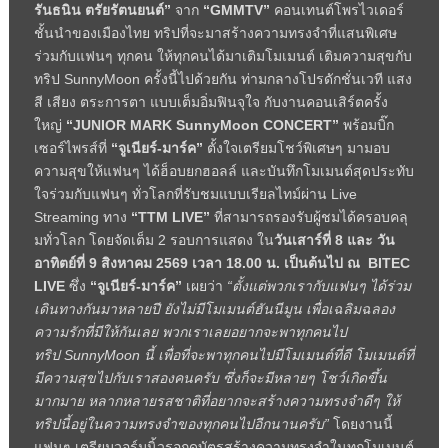
รันธนิน ตรัยรัตนยนต์”
จาก
“
GMMTV”
คอนเทนต์โพรไวเดอร์
ชั้นนำของเมื
องไทย ทริปที่จะมาสร้างความทรงจำที่
แสนพิเศษ
ร่วมกับแฟนๆ ทุกคน ให้ทุกคนได้มาเติมโมเมนต์ เติมความสุขกับ
ทริป
SunnyMoon
ครั้งนี้ไปด้วยกัน
ท่ามกลางโปรดักชั่นเวที แสง
สี เสียง ตระการตา แบบเต็มอิ่มฟินจุใจ กับงานคอนเสิร์ตครั้ง
ใหญ่
“
JUNIOR MARK SunnyMoon CONCERT”
พร้อมบิ๊ก
เซอร์ไพรส์ที่
“จูเนียร์-มาร์ค”
ตั้งใจเตรียมโชว์พิเศษๆ มามอบ
ความสุขให้แฟนๆ ได้ฮ็อบยกฮอลล์ และบันทึกโมเมนต์สุดประทับ
ใจร่
วมกับแฟนๆ ทั่วโลกที่รับชมแบบเรียลไทม์ผ่
าน
Live
Streaming
ทาง
“
TTM LIVE”
ที่สามารถรองรับผู้ชมได้ครอบคลุ
มทั่วโลก โดยจัดเต็ม
2
รอบการแสดง ใน
วันเสาร์ที่
8
และ วัน
อาทิตย์ที่
9
สิงหาคม
2569
เวลา
18.00
น. เป็นต้นไป ณ
BITEC
LIVE
ซึ่ง
“จูเนียร์-มาร์ค”
เผยว่า
“ตั้งแต่พวกเรากับแฟนๆ ได้ร่วม
เดินทางกันมาหลายปี ยังไม่มีโมเมนต์ฮันนีมูน เพื่อเฉลิมฉลอง
ความรักที่มีให้
กันเลย พวกเราเลยอยากจะพาทุกคนไป
ทริป
SunnyMoon
นี้ เพื่อที่จะพาทุกคนไปมีโมเมนต์ที่
ดี โมเมนต์ที่
มีความสุขไปกั
บเราสองคนครับ ซึ่งก็จะมีหลายๆ โชว์เกิดขึ้น
มากมาย หลากหลายรสชาติที่อยากจะสร้
างความทรงจำดีๆ ให้
ทริปนี้อยู่ในความทรงจำของทุ
กคนไปอีกนานครับ”
โดยงานนี้
แฟนๆ เตรียมวอร์มนิ้วรอกดบัตรสร้
างความทรงจำในทุกโมเมนต์