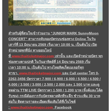
สำหรับผู้ที่สนใจเข้าร่วมงาน “
JUNIOR MARK SunnyMoon
CONCERT”
สามารถจับจองบัตรบนช่องทาง
Online
ในวัน
เสาร์ที่
13
มิถุนายน
2569
เริ่มเวลา
10:00
น. เป็นต้นไป เปิด
จำหน่ายทุกที่นั่ง ทางออนไลน์
ที่
www.thaiticketmajor.com
เท่านั้น และเปิดจำหน่ายบัตร ทุก
ช่องทางตามปกติ ในวันอาทิตย์ที่
14
มิถุนายน
2569
เริ่ม
เวลา
10:00
น. เป็นต้นไป ทางไทยทิคเก็ตเมเจอร์ทุก
สาขา
,
www.thaiticketmajor.com
และ
Call center
โทร 0-
2262-3456 บัตรราคา
7,900 / 6,900 / 6,000 / 5,500 / 4,500 /
4,000 / 3,500 / 3,000 / 2,500 / 2,000
และ
1,500
บาท และดู
สดผ่าน
TTM LIVE
บัตรราคา
1
,500 /
1
,
200
บาท (ลิ้งค์และโค้ด
รับชม) กรณีต้องการรับบัตรพลาสติกที่
ระลึก ชำระเพิ่ม
30
บาท
ต่อใบ ติดตามรายละเอียดเพิ่มเติมได้ที่
เว็บไซต์
:
www.thaiticketmajor.com
Facebook