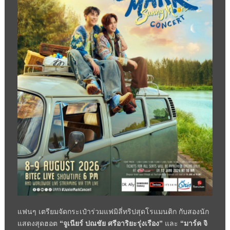
แฟนๆ เตรียมจัดกระเป๋าร่วมแฟมิลี่ทริ
ปสุดโรแมนติก กับสองนัก
แสดงสุดฮอต
“จูเนียร์ ปณชัย ศรีอาริยะรุ่งเรือง”
และ
“มาร์ค จิ