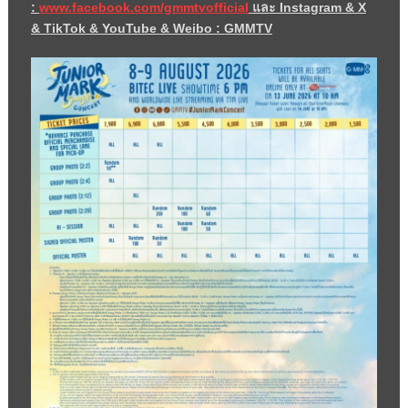
:
www.facebook.com/gmmtvofficial
และ
Instagram & X
& TikTok & YouTube & Weibo : GMMT
V