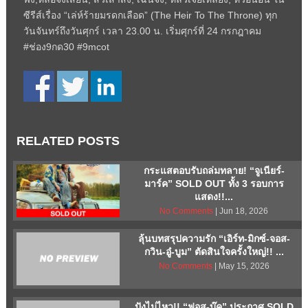
ซีรีส์เรื่อง “เล่ห์ร้ายมรดกเลือด” (The Heir To The Throne) ทุก
วันจันทร์ถึงวันศุกร์ เวลา 23.00 น. เริ่มศุกร์ที่ 24 กรกฎาคม
#ช่อง9กด30 #9mcot
RELATED POSTS
กระแสตอบรับถล่มทลาย! “จูเนียร์-
มาร์ค” SOLD OUT ทั้ง 3 รอบการ
แสดง!!...
No Comments
| Jun 18, 2026
ลุ้นบทสรุปความรัก “เอิร์ท-มิกซ์-จอส-
กวิน-อู๋-บูม” ตัดสินใจครั้งใหญ่!! ...
No Comments
| May 15, 2026
ปังไม่ไหว!! “ฟอส-บุ๊ค” ประกาศ SOLD