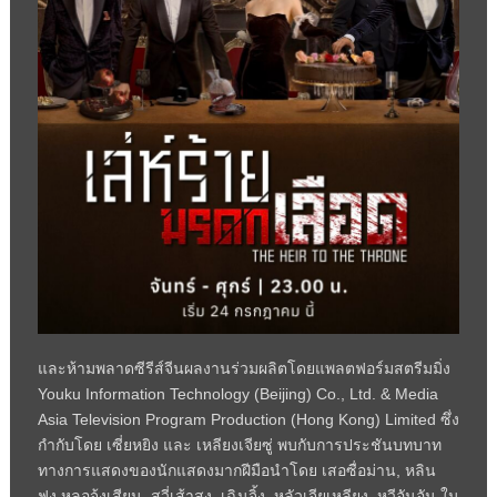
และห้ามพลาดซีรีส์จีนผลงานร่วมผลิตโดยแพลตฟอร์มสตรีมมิ่ง
Youku Information Technology (Beijing) Co., Ltd. & Media
Asia Television Program Production (Hong Kong) Limited ซึ่ง
กำกับโดย เซี่ยหยิง และ เหลียงเจียซู่ พบกับการประชันบทบาท
ทางการแสดงของนักแสดงมากฝีมือนำโดย เสอซื่อม่าน, หลิน
ฟง,หลอจ้งเสียน, สวี่เส้าสง, เฉินจิ้ง, หลัวเจียเหลียง, หวีอันอัน ใน