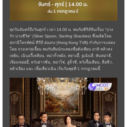
ทุกวันจันทร์ถึงวันศุกร์ เวลา 14.00 น. พบกับซีรีส์จีนเรื่อง “บ่วง
รัก บ่วงชีวิต” (Silver Spoon, Sterling Shackles) ซึ่งผลิตโดย
สถานีโทรทัศน์ ทีวีบี ฮ่องกง (Hong Kong TVB) กำกับการแสดง
โดย จวงเหว่ยเจี้ยน พบกับทีมนักแสดงชื่อดังเพียบ อาทิ หลิวสง
เหยิน, เฉินอวี้เหลียน, หม่ากั๋วหมิง, หยางอี้, จูเฉินลี่, หันหม่าลี,
เจียงเหม่ยอี๋, หวังฮ่าวซิ่น, หม่าไซ่, อู๋จั๋วซี, หวังจื้อเสียน, สือซิ่ว,
หลิวเจียง และ เจี๋ยเสี่ยวเฉิน เริ่มวันพุธที่ 1 กรกฎาคมนี้