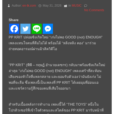
Author:
en-tk.com
May 31, 2026
in
MUSIC
No Comments
Share
PP KRIT ปล่อยซิงเกิลใหม่ “เก่งไม่พอ GOOD (not) ENOUGH”
เพลงแทนใจคนที่ลืมไม่ได้ พร้อมได้ “หลิงหลิง คอง” มาร่วม
ถ่ายทอดอารมณ์ผ่านมิวสิควิดีโอ
“PP KRIT” (พีพี – กฤษฏ์ อำนวยเดชกร) กลับมาพร้อมซิลเกิลใหม่
ล่าสุด “เก่งไม่พอ GOOD (not) ENOUGH” เพลงเศร้าที่สะท้อน
เสียงของหัวใจที่แหลกสลาย และยอมรับตัวเองว่ามันยังเก่ง ไม่
พอที่จะลืม ซึ่งเพลงนี้เป็นเพลงที่ PP KRIT ได้เผยมุมที่อ่อนแอ
และแชร์ความรู้สึกของคนที่เสียใจออกมา
สำหรับเบื้องหลังการทำงาน เพลงนี้ได้ “THE TOYS” หนึ่งใน
โปรดิวเซอร์ที่เข้าใจตัวตนและสไตล์ของ PP KRIT มารับหน้าที่