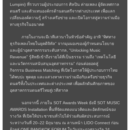
Lumpini)
ที่รวบรวมผู้ประกอบการ ศิลปิน ค่ายเพลง ผู้จัดเทศกาล
ดนตรี และตัวแทนองค์กรด้านดนตรีจากต่างประเทศ เพื่อแลก
เปลี่ยนองค์ความรู้ สร้างเครือข่าย และเปิดโอกาสสู่ความร่วมมือ
ทางธุรกิจในอนาคต
ภายในงานจะมีเวทีเสวนาในหัวข้อสำคัญ อาทิ “ทิศทาง
ธุรกิจเพลงไทยในยุคดิจิทัล” จากมุมมองของผู้กำหนดนโยบาย
และผู้นำอุตสาหกรรมระดับสากล
, “Unlocking Music
Revenue”
รู้สิทธิเข้าถึงรายได้ที่เป็นธรรม รวมถึง
“
เทคโนโลยี
และนวัตกรรมสนับสนุนอุตสาหกรรม
”
ก่อนต่อยอดสู่
กิจกรรม
Business Matching
ที่เปิดโอกาสให้ผู้ประกอบการไทย
ได้พบปะ พูดคุย และแสวงหาความร่วมมือกับเครือข่ายธุรกิจ
ดนตรีทั้งในประเทศและต่างประเทศ เพื่อผลักดันศักยภาพของ
อุตสาหกรรมดนตรีไทยสู่เวทีสากล
นอกจากนี้ ภายใน
SOT Awards Week
ยังมี
SOT MUSIC
AWARDS Installation
พื้นที่จัดแสดงแนวคิดและอัตลักษณ์ของ
รางวัล ที่เปิดให้ประชาชนทั่วไปได้ร่วมสัมผัสประสบการณ์
ระหว่างวันที่ 20–22 มิถุนายน ณ ลานหน้า
LIDO Connect
ก่อน
ย้ายสู่
ONE BANGKOK FORUM
ในวันประกาศรางวัล 24