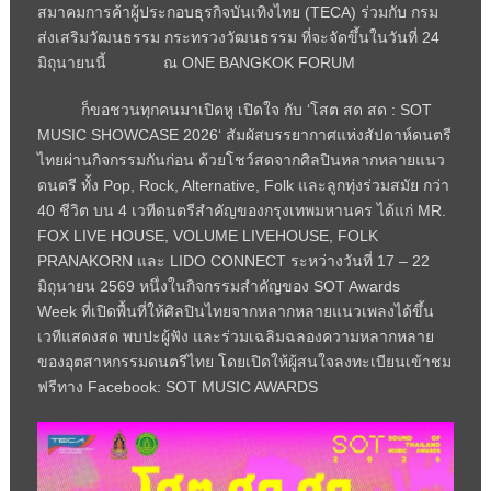
สมาคมการค้าผู้ประกอบธุรกิจบันเทิงไทย (
TECA)
ร่วมกับ กรม
ส่งเสริมวัฒนธรรม กระทรวงวัฒนธรรม ที่จะจัดขึ้นในวันที่ 24
มิถุนายนนี้ ณ
ONE BANGKOK FORUM
ก็ขอชวนทุกคนมาเปิดหู เปิดใจ กับ
‘
โสต สด สด :
SOT
MUSIC SHOWCASE
2026
‘
สัมผัสบรรยากาศแห่งสัปดาห์ดนตรี
ไทยผ่านกิจกรรมกันก่อน ด้วยโชว์สดจากศิลปินหลากหลายแนว
ดนตรี ทั้ง
Pop, Rock, Alternative, Folk
และลูกทุ่งร่วมสมัย กว่า
40 ชีวิต บน 4 เวทีดนตรีสำคัญของกรุงเทพมหานคร ได้แก่
MR.
FOX LIVE HOUSE, VOLUME LIVEHOUSE, FOLK
PRANAKORN
และ
LIDO CONNECT
ระหว่างวันที่ 17 – 22
มิถุนายน 2569 หนึ่งในกิจกรรมสำคัญของ
SOT Awards
Week
ที่เปิดพื้นที่ให้ศิลปินไทยจากหลากหลายแนวเพลงได้ขึ้น
เวทีแสดงสด พบปะผู้ฟัง และร่วมเฉลิมฉลองความหลากหลาย
ของอุตสาหกรรมดนตรีไทย โดยเปิดให้ผู้สนใจลงทะเบียนเข้าชม
ฟรีทาง
Facebook: SOT MUSIC AWARDS