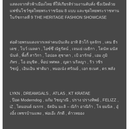
แสดงจากทั่วฟ้าเมืองไทย ที่ให้เกียรติร่วมงานคับคั่ง ซึ่งเปิดด้วย
แฟชั่นโชว์ชุดไทยพระราชนิยม 8 แบบ และชุดไทยพระราชทาน
ในรัชกาลที่ 9
THE HERITAGE FASHION SHOWCASE
ต่อด้วยพรมแดงจากเหล่าคนบันเทิง อาทิ ฮิวโก้ จุลจักร
,
เคน ธีร
เดช
,
โบว์ เมลดา
,
ไอซ์ซึ ณัฐรัตน์
,
เจนเย่ เมธิกา
,
โดนัท มนัส
นันท์
,
พิ้งกี้ สาวิกา
,
โอปอล สุชาตา
,
เป้ อารักษ์
,
เอม ภูมิ
ภัทร
,
โอ อนุชิต
,
ท็อป ทศพล
,
ญดา นริลญา
,
ริว วชิร
วิชญ์
,
เอินเอิน ฟาติมา
,
หมอเน๋ง ศรัณย์
,
เอก ธเนศ
,
ดร.พลัง
LYKN , DREAMGALS , ATLAS , KT KRATAE
,
ป๊อด
Moderndog ,
แก้ม วิชญาณี
,
ปราง ปรางทิพย์
, FELIZZ ,
iZ ,
ไดมอนด์ ณรกร
,
จัสมิน มะลิ – ณิก้า อาณิก้า
,
โจ ยมนิล
,
อุ๋
งอิ๋ง เพชรบ้านแพง
,
พ่อเอ๊ะ ภักดี
,
ต้าวหยอง