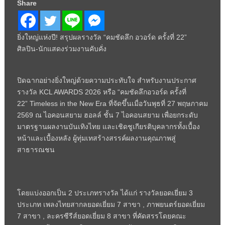
Share
ยิ่งใหญ่แห่งปี! สรุปผลรางวัล “คมชัดลึก อวอร์ด ครั้งที่ 22”
ศิลปิน-นักแสดงร่วมงานคับคั่ง
ปิดฉากอย่างยิ่งใหญ่ด้วยความประทับใจ สำหรับงานประกาศ
รางวัล
KCL AWARDS
2026 หรือ “คมชัดลึกอวอร์ด ครั้งที่
22”
Timeless in the New Era
ที่จัดขึ้นเมื่อวันพุธที่ 27 พฤษภาคม
2569 ณ ไอคอนสยาม ฮอลล์ ชั้น 7 ไอคอนสยาม เพื่อยกระดับ
มาตรฐานผลงานบันเทิงไทย และเชิดชูเกียรติบุคลากรทั้งเบื้อง
หน้าและเบื้องหลัง ผู้ทุ่มเทสร้างสรรค์ผลงานคุณภาพสู่
สาธารณชน
โดยแบ่งออกเป็น 2 ประเภทรางวัล ได้แก่ รางวัลยอดเยี่ยม 3
ประเภท เพลงไทยสากลยอดเยี่ยม 7 สาขา
,
ภาพยนตร์ยอดเยี่ยม
7 สาขา
,
ละครซีรีส์ยอดเยี่ยม 8 สาขา ที่คัดสรรโดยคณะ