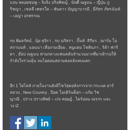
แจน พลอยชมพู – จิงจิง ปริยพิชญ์
,
นัทตี้ ณฐมน – ญี่ปุ่น ภู
ริชญา
,
เชลลี่ เพชรใส – พันดาว ปัญญาบารมี
,
มี่ภัทร ภัทรนันท์
– เอญ่า อรพรรณ
กบ พิมลรัตน์
,
นุ้ย สุจิรา
,
กบ ปภัสรา
,
บิ๊นท์ สิรีธร
,
ฌาร์ม โอ
สถานนท์
,
แอนนา เสืองามเอี่ยม
,
หมูแฮม โชตินภา
,
ริด้า ฟาริ
ดา
,
ธ๊อป ณฐนน ท่ามกลางแฟนคลับจำนวนมากที่มาเฝ้ารอให้
กำลังใจร่วมลุ้น จนไอคอนสยามฮอลล์แทบแตก
อีก 1 ไฮไลท์ ภายในงานยังมีโชว์สุดอลังการจาก กระแต อาร์
สยาม
, New Country ,
ป๊อด โมเดิร์นด็อก – แก้ม วิช
ญาณี
,
ปราง ปรางทิพย์ – เก่ง หฤษฎ์
,
ไดร์ม่อน ณรกร และ
วง
iZ