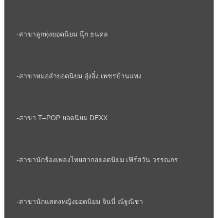
-สาขาลูกทุ่งยอดนิยม นุ๊ก ธนดล
-สาขาหมอลำยอดนิยม อุ๋งอิ๋ง เพชรบ้านแพง
-สาขา
T
–
POP
ยอดนิยม
DEXX
-สาขานักร้องเพลงไทยสากลยอดนิยม เฟิร์สวัน วรรณกร
-สาขานักแสดงหญิงยอดนิยม จินนี่ ณัฐณิชา