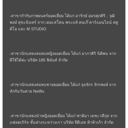
-สาขากำกับภาพยนตร์ยอดเยี่ยม ได้แก่ อารักษ์ อมรศุภศิริ
,
วุฒิ
พงษ์ สุขะนินทร์ จาก เดอะสโตน พระแท้ คนเก๊ คาร์แมนไลน์ สตู
ดิโอ และ
M STUDIO
-สาขานักแสดงสมทบหญิงยอดเยี่ยม ได้แก่ อาภาศิริ นิติพน จาก
ผีใช้ได้ค่ะ บริษัท 185 ฟิล์มส์ จำกัด
-สาขานักแสดงสมทบชายยอดเยี่ยม ได้แก่ จุลจักร จักรพงษ์ จาก
ลักกันวันตาย
Netflix
-สาขานักแสดงนำหญิงยอดเยี่ยม ได้แก่ ฟาติมา เดชะวลีกุล จาก
แฟลตเกิร์ล ชั้นห่างระหว่างเรา บริษัท จีดีเอช ห้าห้าเก้า จำกัด