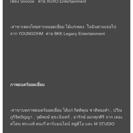
เพลง
Snooze
ค่าย
XOXO Entertainment
-สาขาเพลงไทยสากลยอดเยี่ยม ได้แก่เพลง ใจฉันตามเธอไป
จาก
YOUNGOHM
ค่าย
BKK Legacy Entertainment
ภาพยนตร์ยอดเยี่ยม
-สาขาบทภาพยนตร์ยอดเยี่ยม ได้แก่ กิตติคุณ ชาติทองคำ
,
ปวีณ
ภูริจิตปัญญา
,
วุฒิพงษ์ สุขะนินทร์
,
อารักษ์ อมรศุภศิริ จาก เดอะ
สโตน พระแท้ คนเก๊ คาร์แมนไลน์ สตูดิโอ และ
M STUDIO