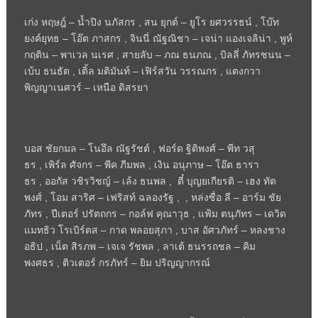
เก่ง หฤษฎ์ – น้ำปิง นภัสกร
,
สน ยุกต์ – ยูโร ยศวรรธน์
,
โบ๊ท
ยงค์ยุทธ – โอ๊ต ภาสกร
,
จินนี่ ณัฐณิชา – เจน่า แองเจลิน่า
,
พูห์
กฤติน – พาเวล นเรศ
,
สายลับ – ภณ ธนภณ
,
บิลลี่ ภัทรชนน –
เบ้บ ธนธัต
,
เติ้ล มติมันท์ – เฟิร์สวัน วรรณกร
,
แตงกวา
พิญญาเนศวร์ – เหนือ ดิสรยา
บอส ชัยกมล – โนอึล ณัฐรัชต์
,
ฟอร์ด ฐิติพงศ์ – พีท วสุ
ธร
,
เพิร์ล ศัจกร – พีค ภีมพล
,
เงิน อนุภาษ – โอ๊ต ธารา
ธร
,
ออกัส วชิรวิชญ์ – เล้ง ธนพล
,
ตี๋ บุญยเกียรติ – เฮง ทัต
พงศ์
,
โอม สาริศ – เฟริสท์ ฉลองรัฐ
, ,
หล่งซื่อ ลี – อาร์ม ชัย
ภัทร
,
ปีเตอร์ ปรัตถกร – กอล์ฟ คุณาวุธ
,
แฟ้ม ตนุภัทร – เดวิด
แมทธิว โรเบิร์ตส – กาด พลอยสุภา
,
บาส อัศวภัทร์ – หลงชาง
อธิป
,
เน็ต สิรภพ – เจเจ รัชพล
,
ลาเต้ ธนรรถชล – คิม
พงศธร
,
ติวเตอร์ กรภัทร์ – ยิม ปริญญากรณ์