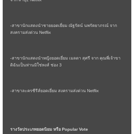
-สาขานักแสดงนำชายยอดเยี่ยม ณัฐรัตน์ นพรัตยาภรณ์ จาก
สงครามส่งด่วน
Netflix
-สาขานักแสดงนำหญิงยอดเยี่ยม เมลดา สุศรี จาก คุณพี่เจ้าขา
ดิฉันเป็นห่านมิใช่หงส์ ช่อง 3
-สาขาละครซีรีส์ยอดเยี่ยม สงครามส่งด่วน
Netflix
รางวัลประเภทยอดนิยม หรือ
Popular Vote