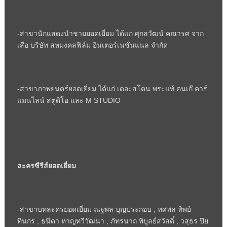
-สาขานักแสดงนำชายยอดเยี่ยม ได้แก่ ศุกลวัฒน์ คณารศ จาก
เสือ บริษัท สหมงคลฟิล์ม อินเตอร์เนชั่นแนล จำกัด
-สาขาภาพยนตร์ยอดเยี่ยม ได้แก่ เดอะสโตน พระแท้ คนเก๊ คาร์
แมนไลน์ สตูดิโอ และ
M STUDIO
ละครซีรีส์ยอดเยี่ยม
-สาขาบทละครยอดเยี่ยม ณฐพล บุญประกอบ
,
ทศพล ทิพย์
ทินกร
,
ธนีดา หาญทวีวัฒนา
,
ภัทรนาถ พิบูลย์สวัสดิ์
,
วสุธร ปิย