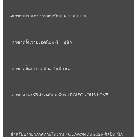
-สาขานักแสดงชายยอดนิยม พาเวล นเรศ
-สาขาคู่จิ้นวายยอดนิยม ซี – นุนิว
-สาขาคู่จิ้นยูริยอดนิยม จินนี่-เจน่า
-สาขาละครซีรีส์ยอดนิยม พิษรัก
POISONOUS LOVE
สำหรับบรรยากาศภายในงาน
KCL AWARDS
2026 ศิลปิน-นัก