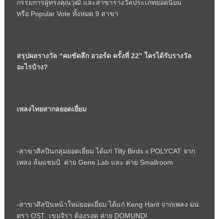
กรรมการผู้ทรงคุณวุฒิ และสาขารางวัลประเภทยอดนิยม
หรือ
Popular Vote
ทั้งหมด 9 สาขา
สรุปผลรางวัล “คมชัดลึก อวอร์ด ครั้งที่ 22” ใครได้รับรางวัล
อะไรบ้าง
?
เพลงไทยสากลยอดเยี่ยม
-สาขาศิลปินกลุ่มยอดเยี่ยม ได้แก่
Tilly Birds x POLYCAT
จาก
เพลง ล้มแชมป์ ค่าย
Gene Lab
และ ค่าย
Smallroom
-สาขาศิลปินหน้าใหม่ยอดเยี่ยม ได้แก่
Keng Harit
จากเพลง มน
ตรา
OST
.
เขมจิรา ต้องรอด ค่าย
DOMUNDI