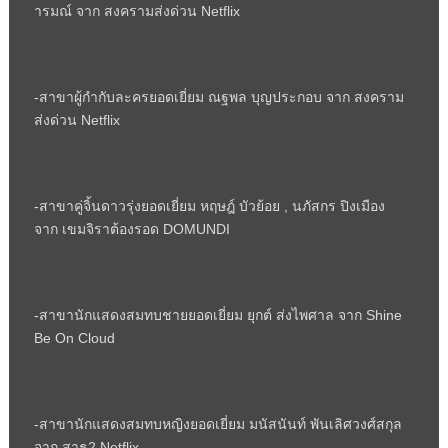
ารมณ์ จาก สงครามส่งด่วน
Netflix
-สาขาผู้กำกับละครยอดเยี่ยม ณฐพล บุญประกอบ จาก สงคราม
ส่งด่วน
Netflix
-สาขาคู่จิ้นดาวรุ่งยอดเยี่ยม หฤษฎ์ บัวย้อย
,
นภัสกร ปิงเมือง
จาก เขมจิราต้องรอด
DOMUNDI
-สาขานักแสดงสมทบชายยอดเยี่ยม ยุกต์ ส่งไพศาล จาก
Shine
Be On Cloud
-สาขานักแสดงสมทบหญิงยอดเยี่ยม มนัสนันท์ พันเลิศวงศ์สกุล
จาก สาธุ2
Netflix