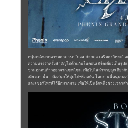
หนุ่มหล่อมากความสามารถ “บอส ชัยกมล เสริมส่งวิทยะ” อ
ความทรงจำครั้งสำคัญไปด้วยกันในคอนเสิร์ตเดี่ยวเต็มร
ชวนทุกคนก้าวออกจากเซฟโซน เพื่อไปไล่ล่าพายุลูกเดียวกันก
เดียวเท่านั้น…คือสนุกให้สุดไปพร้อมกัน โดยงานนี้หนุ่มบ
และเซอร์ไพรส์ไว้อีกมากมาย เพื่อให้เป็นอีกหนึ่งช่วงเวลา