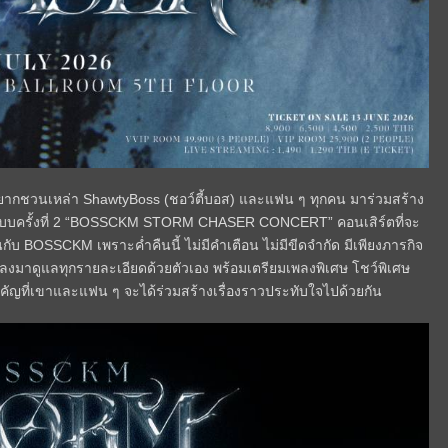
ยากชวนเหล่า ShawtyBoss (ชอว์ตี้บอส) และแฟน ๆ ทุกคน มาร่วมสร้าง
ูปแบบครั้งที่ 2 “BOSSCKM STORM CHASER CONCERT” คอนเสิร์ตที่จะ
ับ BOSSCKM เพราะค่ำคืนนี้ ไม่มีคำเตือน ไม่มีขีดจำกัด มีเพียงภารกิจ
อสลงมาดูแลทุกรายละเอียดด้วยตัวเอง พร้อมเตรียมเพลงพิเศษ โชว์พิเศษ
สำคัญที่เขาและแฟน ๆ จะได้ร่วมสร้างเรื่องราวประทับใจไปด้วยกัน