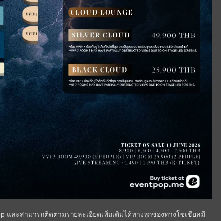
ntpop และสามารถติดตามรายละเอียดเพิ่มเติมได้ทางทุกช่องทางโซเชียลมี