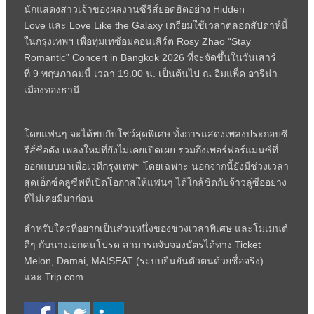
นักแสดงสาวเจ้าของผลงานซีรีส์ยอดฮิตอย่าง
Hidden
Love
และ
Love Like the Galaxy
เตรียมใช้เวลาตลอดสัปดาห์นี้
ในกรุงเทพฯ เพื่อทุ่มเทซ้อมคอนเสิร์ต
Rosy Zhao “Stay
Romantic” Concert in Bangkok 2026
ที่จะจัดขึ้นในวันเสาร์
ที่
9
พฤษภาคมนี้ เวลา
19.00
น. เป็นต้นไป ณ อิมแพ็ค อารีน่า
เมืองทองธานี
โดยแฟนๆ จะได้พบกับโชว์สุดพิเศษ ทั้งการแสดงเพลงประกอบซี
รีส์ชื่อดัง เพลงใหม่ที่ยังไม่เคยเปิดเผย รวมถึงเพอร์ฟอร์แมนซ์ที่
ออกแบบมาเพื่อเวทีกรุงเทพฯ โดยเฉพาะ นอกจากนี้ยังมีช่วงเวลา
สุดเอ็กซ์คลูซีฟที่เปิดโอกาสให้แฟนๆ ได้ใกล้ชิดกับจ้าวลู่ซืออย่าง
ที่ไม่เคยมีมาก่อน
สำหรับใครที่อยากเป็นส่วนหนึ่งของช่วงเวลาพิเศษ และโมเมนต์
ดีๆ กับนางเอกคนโปรด สามารถจับจองบัตรได้ทาง
Ticket
Melon, Damai, MAISEAT (
ระบบยืนยันตัวตนด้วยชื่อจริง)
และ
Trip.com