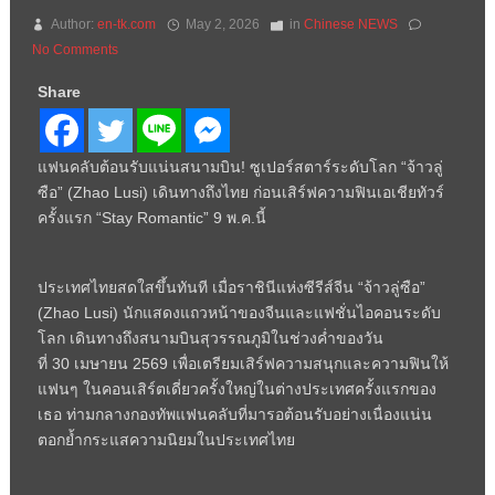
Author:
en-tk.com
May 2, 2026
in
Chinese NEWS
No Comments
Share
แฟนคลับต้อนรับแน่นสนามบิน! ซูเปอร์สตาร์ระดับโลก “จ้าวลู่
ซือ” (Zhao Lusi) เดินทางถึงไทย ก่อนเสิร์ฟความฟินเอเชียทัวร์
ครั้งแรก “Stay Romantic” 9 พ.ค.นี้
ประเทศไทยสดใสขึ้นทันที เมื่อราชินีแห่งซีรีส์จีน “จ้าวลู่ซือ”
(
Zhao Lusi)
นักแสดงแถวหน้าของจีนและแฟชั่นไอคอนระดับ
โลก เดินทางถึงสนามบินสุวรรณภูมิในช่วงค่ำของวัน
ที่
30
เมษายน
2569
เพื่อเตรียมเสิร์ฟความสนุกและความฟินให้
แฟนๆ ในคอนเสิร์ตเดี่ยวครั้งใหญ่ในต่างประเทศครั้งแรกของ
เธอ ท่ามกลางกองทัพแฟนคลับที่มารอต้อนรับอย่างเนื่องแน่น
ตอกย้ำกระแสความนิยมในประเทศไทย