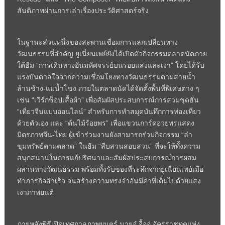
สันติภาพผ่านการเล่าเรื่องประวัติศาสตร์จริง
ในฐานะส่วนหนึ่งของสะพานเชื่อมการแลกเปลี่ยนทาง
วัฒนธรรมที่สำคัญ ยูเนี่ยนเพย์ยังได้เปิดตัวกิจกรรมตลาดนัดภาย
ใต้ธีม “การเดินทางอันมหัศจรรย์บนรอยแสงและเงา” โดยได้รับ
แรงบันดาลใจจากความเชื่อมโยงทางวัฒนธรรมตามสายน้ำ
ล้านช้าง-แม่น้ำโขง ภายในตลาดนัดได้จัดตั้งพื้นที่พิเศษต่าง ๆ
เช่น “เวิร์กช็อปเสื้อผ้า” เพื่อสัมผัสประสบการณ์การสวมชุดฮั่น
“เที่ยวจีนแบบออนไลน์” สำหรับการทำสมุดบันทึกการท่องเที่ยว
ด้วยตัวเอง และ “ต้นไม้ร้อยพร” เพื่อแขวนการ์ดอวยพรแสดง
มิตรภาพจีน-ไทย ผู้เข้าร่วมงานยังสามารถร่วมกิจกรรม “ล่า
ขุมทรัพย์ตามตลาด” ในธีม “สืบสวนสอบสวน” ที่จะให้ทั้งความ
สนุกสนานในการแก้ปริศนาและสัมผัสประสบการณ์การผสม
ผสานทางวัฒนธรรม พร้อมทั้งรับของที่ระลึกจากยูเนี่ยนเพย์เมื่อ
ทำภารกิจสำเร็จ จนสร้างความทรงจำอันมีค่าที่เต็มไปด้วยแสง
เงาภาพยนต์
ภายหลังพิธีเปิดเทศกาลภาพยนตร์ นายอู๋ จื้ออู่ อัครราชทูตแห่ง