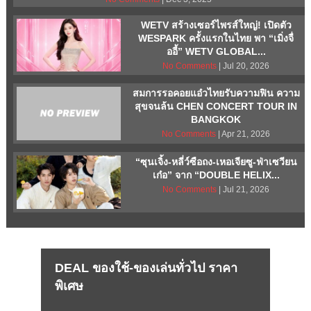
WETV สร้างเซอร์ไพรส์ใหญ่! เปิดตัว
WESPARK ครั้งแรกในไทย พา “เมิ่งจื่
ออี้” WETV GLOBAL...
No Comments
| Jul 20, 2026
สมการรอคอยแอ๋วไทยรับความฟิน ความ
สุขจนล้น CHEN CONCERT TOUR
IN
BANGKOK
No Comments
| Apr 21, 2026
“ซุนเจิ้ง-หลี่ว์ซือถง-เหอเจียซู-ฟ่าเซวียน
เก๋อ” จาก “DOUBLE HELIX...
No Comments
| Jul 21, 2026
DEAL ของใช้-ของเล่นทั่วไป ราคา
พิเศษ