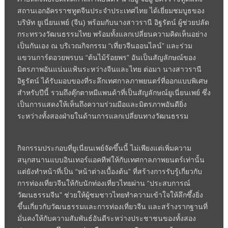
สถานเอกอัครราชทูตจีนประจำประเทศไทย ได้เยี่ยมชมบูธของ
บริษัท ยูเนี่ยนเพย์ (จีน) พร้อมกับนางสาวรานี อิฐรัตน์ ผู้ช่วยปลัด
กระทรวงวัฒนธรรมไทย พร้อมทั้งแลกเปลี่ยนความคิดเห็นอย่าง
เป็นกันเอง ณ บริเวณกิจกรรม “เที่ยวจีนออนไลน์” และร่วม
แขวนการ์ดอวยพรบน “ต้นไม้ร้อยพร” อันเป็นสัญลักษณ์ของ
มิตรภาพอันแน่นแฟ้นระหว่างจีนและไทย ต่อมา นางสาวรานี
อิฐรัตน์ ได้รับมอบของที่ระลึกเทศกาลภาพยนตร์ที่ออกแบบพิเศษ
สำหรับปีนี้ รวมถึงตุ๊กตาหมีแพนด้าที่เป็นสัญลักษณ์ยูเนี่ยนเพย์ ซึ่ง
เป็นการแสดงให้เห็นถึงความร่วมมือและมิตรภาพอันดียิ่ง
ระหว่างทั้งสองฝ่ายในด้านการแลกเปลี่ยนทางวัฒนธรรม
กิจกรรมประกอบที่ยูเนี่ยนเพย์จัดขึ้นนี้ ไม่เพียงแต่เพิ่มความ
สนุกสนานแบบอินเทอร์แอคทีฟให้กับเทศกาลภาพยนตร์เท่านั้น
แต่ยังทำหน้าที่เป็น “หน้าต่างเบื้องต้น” ที่สร้างการรับรู้เกี่ยวกับ
การท่องเที่ยวจีนให้กับนักท่องเที่ยวไทยผ่าน “ประสบการณ์
วัฒนธรรมจีน” ช่วยให้ผู้ชมชาวไทยทำความเข้าใจให้ลึกซึ้งยิ่ง
ขึ้นเกี่ยวกับวัฒนธรรมและการท่องเที่ยวจีน และสร้างรากฐานที่
มั่นคงให้กับความสัมพันธ์อันดีระหว่างประชาชนของทั้งสอง