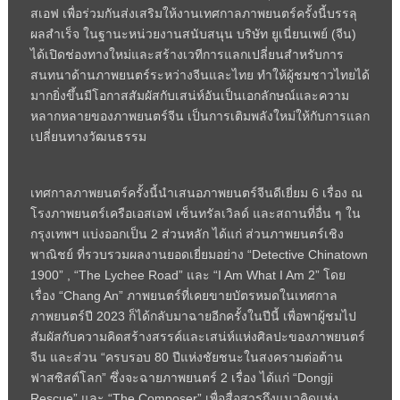
สเอฟ เพื่อร่วมกันส่งเสริมให้งานเทศกาลภาพยนตร์ครั้งนี้บรรลุ
ผลสำเร็จ ในฐานะหน่วยงานสนับสนุน บริษัท ยูเนี่ยนเพย์ (จีน)
ได้เปิดช่องทางใหม่และสร้างเวทีการแลกเปลี่ยนสำหรับการ
สนทนาด้านภาพยนตร์ระหว่างจีนและไทย ทำให้ผู้ชมชาวไทยได้
มากยิ่งขึ้นมีโอกาสสัมผัสกับเสน่ห์อันเป็นเอกลักษณ์และความ
หลากหลายของภาพยนตร์จีน เป็นการเติมพลังใหม่ให้กับการแลก
เปลี่ยนทางวัฒนธรรม
เทศกาลภาพยนตร์ครั้งนี้นำเสนอภาพยนตร์จีนดีเยี่ยม 6 เรื่อง ณ
โรงภาพยนตร์เครือเอสเอฟ เซ็นทรัลเวิลด์ และสถานที่อื่น ๆ ใน
กรุงเทพฯ แบ่งออกเป็น 2 ส่วนหลัก ได้แก่ ส่วนภาพยนตร์เชิง
พาณิชย์ ที่รวบรวมผลงานยอดเยี่ยมอย่าง “Detective Chinatown
1900” , “The Lychee Road” และ “I Am What I Am 2” โดย
เรื่อง “Chang An” ภาพยนตร์ที่เคยขายบัตรหมดในเทศกาล
ภาพยนตร์ปี 2023 ก็ได้กลับมาฉายอีกครั้งในปีนี้ เพื่อพาผู้ชมไป
สัมผัสกับความคิดสร้างสรรค์และเสน่ห์แห่งศิลปะของภาพยนตร์
จีน และส่วน “ครบรอบ 80 ปีแห่งชัยชนะในสงครามต่อต้าน
ฟาสซิสต์โลก” ซึ่งจะฉายภาพยนตร์ 2 เรื่อง ได้แก่ “Dongji
Rescue” และ “The Composer” เพื่อสื่อสารถึงแนวคิดแห่ง