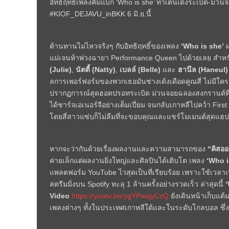
อิทธิฤทธิ์เพลงคัมแบ็ก ‘Who is she’ ท่าเต้นเด้งระเบิด-ม่ว
#KIOF_DEJAVU_inBKK 6 มิ.ย.นี้
ต้านทานไม่ไหวจริงๆ กับอิทธิฤทธิ์ของเพลง
‘
Who is she’
แม่เจนห้าพ่วงฉายา
Performance Queen
ไปด้วยเลย สำหรั
(
Julie)
,
นัตตี้ (
Natty)
,
เบลล์ (
Belle)
และ
ฮานึล (
Haneul)
ลการเพอร์ฟอร์มของพวกเธอมันช่างเด้งเดือดคูณสี่ ไม่มีใ
ปรากฏการณ์สุดฮอตปรอทระเบิด ม่วนจอยฉลองสงกรานต์ที
ได้ชาร์จเอเนอร์จีอย่างเต็มเปี่ยม จนกลับเกาหลีไปคว้า
Firs
โดยสี่สาวแซ่บก็ไม่ลืมที่จะขอบคุณและแชร์โมเมนต์สุดแฮปปี้นี
หากจะว่ากันด้วยเรื่องผลงานและความสามารถของ
“คิสออ
ค่ายเล็กแต่ผลงานยิ่งใหญ่และศิลปินได้เติบโต เพลง
‘
Who i
แพลตฟอร์ม
YouTube
ไวสุดเป็นที่เรียบร้อย เพราะใช้เวลา
สตรีมมิ่งบน
Spotify
ทะลุ
1
ล้านครั้งอย่างรวดเร็ว ล่าสุดนี้
‘
Video
https://youtu.be/ygYPwsjyCzQ
ยังเดินหน้าเก็บแต
เพลงต่างๆ ทั้งในประเทศเกาหลีใต้และในระดับโกลบอล ซึ่ง