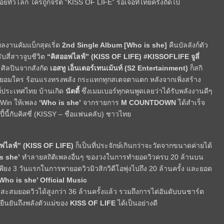
นจอยทั่วโลก ใครถูกจริต “KISS OF LIFE” รอเจอที่ไทยครั้งถัดไป
ผลงานคัมแบ็กสุดเริ่ด
2
nd Single Album [Who is she]
คืนบัลลังก์ตัว
บสี่สาวจูบชีวิต
“คิสออฟไลฟ์” (
KISS OF LIFE
)
#KISSOFLIFE
จูลี่
ศิลปินจากสังกัด
เอสทู
เอ็นเตอร์เทนเม้นท์ (
S2 Entertainment
)
ก็สกิ
ครยอมใคร ร้อนแรงทรงพลัง กระแทกทุกสเตจตาแตก หลังจากเพิ่งสร้าง
่ประเทศไทย บ้านเกิด
นัตตี้
ซึ่งเมมเบอร์ทุกคนพูดเลยว่าได้รับพลังงานดีๆ
t Win
ให้เพลง
‘
Who is she’
จากรายการ
M COUNTDOWN
ได้สำเร็จ
้กับคิสซี่ (
KISSY –
ชื่อแฟนคลับ) ชาวไทย
ฟไลฟ์” (
KISS OF LIFE
)
ก็เป็นที่ประจักษ์เกินกว่าจะวัดจากขนาดค่ายได้
s she’
ทำลายสถิติเพลงอื่นๆ ของวงในการทำยอดวิวครบ
20
ล้านบน
เพียง
3
วันแรกในการพายอดวิวมิวสิกวิดีโอพุ่งไปถึง
20
ล้านครั้ง และยอด
Who is she’ Official Music
้มสะสมยอดวิวได้สูงกว่า
36
ล้านครั้งแล้ว รวมถึงการไต่อันดับบนชาร์ต
ยืนยันถึงพลังตัวแม่ของ
KISS OF LIFE
ได้เป็นอย่างดี