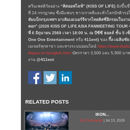
ควีนเฟสติวัลอย่าง
“คิสออฟไลฟ์” (
KISS OF LIFE
)
ยังขึ้น
ที่
24
กรกฎาคม ซึ่งมีแฟนๆ ชาวเกาหลีและทั่วโลกปักคิวร
คัมแบ็กกรุงเทพฯ มาเติมเอเนอร์จีจากไทยคิสซี่อีกรอบในงา
คอก”
(2026 KISS OF LIFE ASIA FANMEETING TOUR
ที่
6
มิถุนายน
2569
เวลา
18:00
น.
ณ บีซีซี ฮอลล์ ชั้น
5
เซ
One One Entertainment
หรือ
411ent
)
ของ
กึ้ง-เฉลิมชัย
เมเจอร์ทุกสาขา และทางระบบออนไลน์
https://www.thait
dejavu-in-bangkok.html
บัตรราคา
3,500
และ
5,900
บา
งาน
@
411
ent
RELATED POSTS
IKON...
No Comments
| Jul 15, 2026