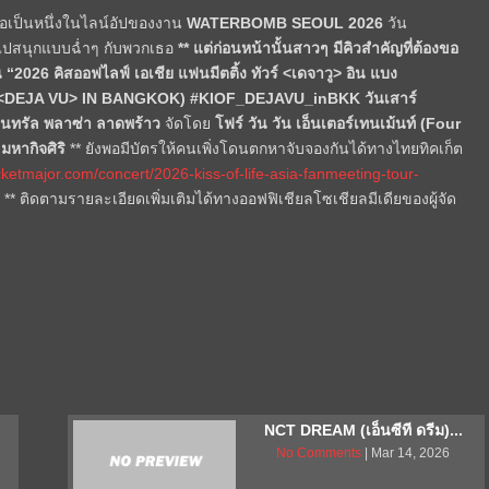
ชื่อเป็นหนึ่งในไลน์อัปของงาน
WATERBOMB SEOUL
2026
วัน
อไปสนุกแบบฉ่ำๆ กับพวกเธอ
** แต่ก่อนหน้านั้นสาวๆ มีคิวสำคัญที่ต้องขอ
น
“
2026
คิสออฟไลฟ์ เอเชีย แฟนมีตติ้ง ทัวร์
<
เดจาวู
>
อิน แบง
 <DEJA VU> IN BANGKOK)
#KIOF_DEJAVU_inBKK
วันเสาร์
็นทรัล พลาซ่า ลาดพร้าว
จัดโดย
โฟร์ วัน วัน เอ็นเตอร์เทนเม้นท์
(Four
 มหากิจศิริ
** ยังพอมีบัตรให้คนเพิ่งโดนตกหาจับจองกันได้ทางไทยทิคเก็ต
icketmajor.com/concert/2026-kiss-of-life-asia-fanmeeting-tour-
ท
**
ติดตามรายละเอียดเพิ่มเติมได้ทาง
ออฟฟิเชียลโซเชียลมีเดียของผู้จัด
NCT DREAM (เอ็นซีที ดรีม)...
No Comments
| Mar 14, 2026