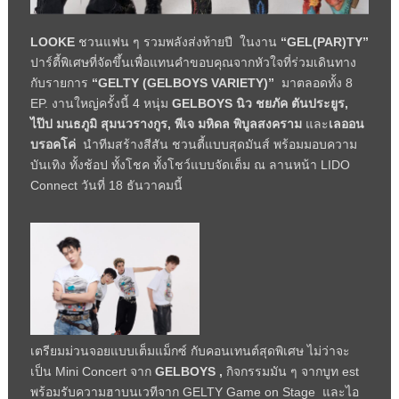
LOOKE
ชวนแฟน ๆ รวมพลังส่งท้ายปี ในงาน
“GEL(PAR)TY”
ปาร์ตี้พิเศษที่จัดขึ้นเพื่อแทนคำขอบคุณจากหัวใจที่ร่วมเดินทาง
กับรายการ
“GELTY (GELBOYS VARIETY)”
มาตลอดทั้ง 8
EP. งานใหญ่ครั้งนี้ 4 หนุ่ม
GELBOYS
นิว ชยภัค ตันประยูร
,
ไป๊ป มนธภูมิ สุมนวรางกูร
,
พีเจ มหิดล พิบูลสงคราม
และ
เลออน
บรอคโค่
นำทีมสร้างสีสัน ชวนตี้แบบสุดมันส์ พร้อมมอบความ
บันเทิง ทั้งช้อป ทั้งโชค ทั้งโชว์แบบจัดเต็ม ณ ลานหน้า LIDO
Connect วันที่ 18 ธันวาคมนี้
เตรียมม่วนจอยแบบเต็มแม็กซ์ กับคอนเทนต์สุดพิเศษ ไม่ว่าจะ
เป็น Mini Concert จาก
GELBOYS ,
กิจกรรมมัน ๆ จากบูท est
พร้อมรับความฮาบนเวทีจาก GELTY Game on Stage และไอ