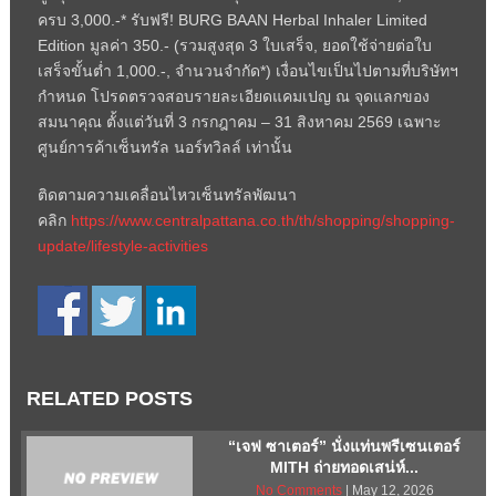
ครบ
3,000.-*
รับฟรี!
BURG BAAN Herbal Inhaler Limited
Edition
มูลค่า
350.- (
รวมสูงสุด
3
ใบเสร็จ
,
ยอดใช้จ่ายต่อใบ
เสร็จขั้นต่ำ
1,000.-,
จำนวนจำกัด*
)
เงื่อนไขเป็นไปตามที่บริษัทฯ
กำหนด โปรดตรวจสอบรายละเอียดแคมเปญ ณ จุดแลกของ
สมนาคุณ ตั้งแต่วันที่
3
กรกฎาคม
– 31
สิงหาคม
2569
เฉพาะ
ศูนย์การค้าเซ็นทรัล นอร์ทวิลล์ เท่านั้น
ติดตามความเคลื่อนไหวเซ็นทรัลพัฒนา
คลิก
https://www.centralpattana.co.th/th/shopping/shopping-
update/lifestyle-activities
RELATED POSTS
“เจฟ ซาเตอร์” นั่งแท่นพรีเซนเตอร์
MITH ถ่ายทอดเสน่ห์...
No Comments
| May 12, 2026