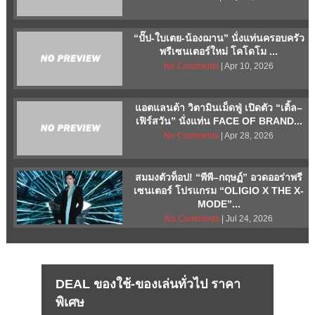
“ปั๊ป-ใบเตย-น้องฌาน” นั่งแท่นครอบครัว
พรีเซนเตอร์ใหม่ โคโดโม ...
No Comments
| Apr 10, 2026
แอตแลนต้า วิตามินเม็ดฟู่ เปิดตัว “เติ้ล–
เฟิร์สวัน” นั่งแท่น FACE OF BRAND...
No Comments
| Apr 28, 2026
สมมงตัวท็อป! “พีพี–กฤษฏ์” อวดออร่าพรี
เซนเตอร์ โปรแกรม “OLIGIO X THE X-
MODE”...
No Comments
| Jul 24, 2026
DEAL ของใช้-ของเล่นทั่วไป ราคา
พิเศษ