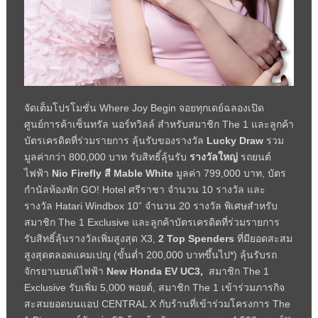
จัดเต็มโปรโมชั่น
Where Joy Begin
จอยทุกเดย์ฉลองเปิด
ศูนย์การค้าเซ็นทรัล นอร์ทวิลล์ สำหรับสมาชิก
The 1
และลูกค้า
บัตรเครดิตที่ร่วมรายการ ลุ้นรับของรางวัล
Lucky Draw
รวม
มูลค่ากว่า
800,000
บาท รับสิทธิ์ลุ้นรับ
รางวัลใหญ่
รถยนต์
ไฟฟ้า
Nio Firefly
สี
Mable White
มูลค่า
799,000
บาท
,
บัตร
กำนัลห้องพัก
GO! Hotel
ศรีราชา จำนวน
10
รางวัล และ
รางวัล
Hatari Windbox 10”
จำนวน
20
รางวัล พิเศษสำหรับ
สมาชิก
The 1 Exclusive
และลูกค้าบัตรเครดิตที่ร่วมรายการ
รับสิทธิ์ลุ้นรางวัลเพิ่มสูงสุด
X3,
2 Top
Spenders
ที่มียอดสะสม
สูงสุดตลอดแคมเปญ (ขั้นต่ำ
200,000
บาทขึ้นไป*) ลุ้นรับรถ
จักรยานยนต์ไฟฟ้า
New Honda EV UC3,
สมาชิก
The 1
Exclusive
รับเพิ่ม
5,000
พอยต์
,
สมาชิก
The 1
เข้าร่วมภารกิจ
สะสมยอดบนแอป
CENTRAL X
กับร้านที่เข้าร่วมโครงการ
The