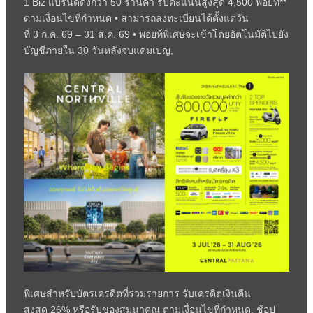
1 Biz
แบรนด์ดังกว่า 50 ร้านค้า รับคะแนนสูงสุด
4,500
พอยท์**
ตามเงื่อนไขที่กำหนด
•
สามารถลงทะเบียนได้ตั้งแต่วัน
ที่
3
ก.ค.
69 – 31
ส.ค.
69 •
พอยท์พิเศษจะเข้าโดยอัตโนมัติไปยัง
บัญชีภายใน
30
วันหลังจบแคมเปญ
,
พิเศษสำหรับบัตรเครดิตที่ร่วมรายการ รับเครดิตเงินคืน
สูงสุด
26%
หรือรับของสมนาคุณ ตามเงื่อนไขที่กำหนด
,
ช้อป