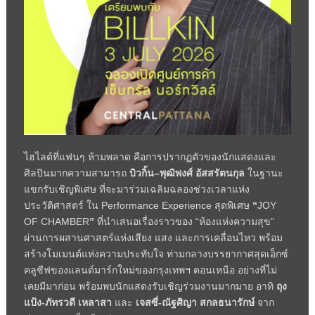
ไฮไลต์ที่แฟนๆ ห้ามพลาด คือการปรากฏตัวของนักแสดงและ
ศิลปินมากความสามารถ
บิวกิ้น–พุฒิพงศ์ อัสสรัตนกุล
ในฐานะ
แขกรับเชิญพิเศษ ที่จะมาร่วมเฉลิมฉลองช่วงเวลาแห่ง
ประวัติศาสตร์ ใน
Performance Experience
สุดพิเศษ
“
JOY
OF CHAMBER
”
ที่นำเสนอเรื่องราวของ “ห้องแห่งความสุข”
ผ่านการผสานศาสตร์แห่งเสียง แสง และการเคลื่อนไหว พร้อม
สร้างโมเมนต์แห่งความประทับใจ ท่ามกลางบรรยากาศสุดเอ็กซ์
คลูซีฟของแลนด์มาร์กใหม่ของกรุงเทพฯ ตอนเหนือ อย่างที่ไม่
เคยมีมาก่อน พร้อมพบนักแสดงรับเชิญร่วมงานมากมาย อาทิ
ถุง
แป้ง-ภัทรวดี เหลาสา
และ
เจสซี่-ณัฐศิญา สกลธนารักษ์
จาก