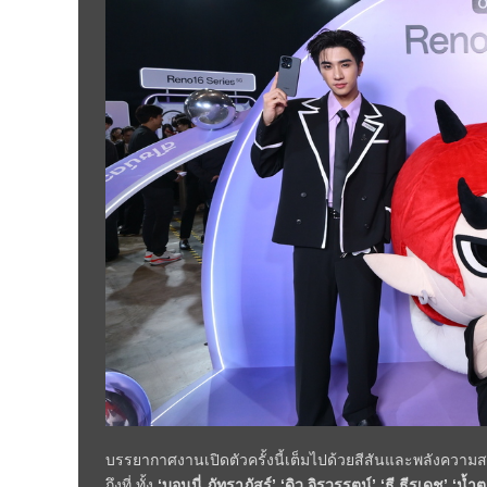
บรรยากาศงานเปิดตัวครั้งนี้เต็มไปด้วยสีสันและพลังควา
ถึงที่ ทั้ง
‘บอนนี่ ภัทราภัสร์’ ‘ดิว จิรวรรตน์’ ‘ธี ธีรเดช’ ‘น