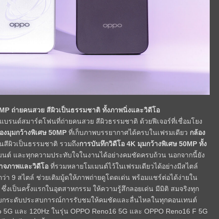
 ถ่ายคนสวย สีผิวเป็นธรรมชาติ ทั้งภาพนิ่งและวิดีโอ
รนด์สมาร์ตโฟนที่ถ่ายคนสวย สีผิวธรรมชาติ ด้วยฟีเจอร์ที่เชื่อมโยง
้องมุมกว้างพิเศษ 50MP
ที่เก็บภาพบรรยากาศได้ครบในเฟรมเดียว
กล้อง
ทนสีผิวเป็นธรรมชาติ รวมถึง
การบันทึกวิดีโอ 4K
มุมกว้างพิเศษ 50MP
ทั้ง
มเมนต์ และทุกความประทับใจในงานได้อย่างคมชัดครบถ้วน นอกจากนี้ยัง
าจภาพและวิดีโอ
ที่รวมหลายโมเมนต์ไว้ในเฟรมเดียวได้อย่างมีสไตล์
กว่า 9 สไตล์ ช่วยเติมมู้ดให้ภาพถ่ายดูโดดเด่น พร้อมแชร์ต่อได้ง่ายใน
ซึ่งเป็นครั้งแรกในอุตสาหกรรม ให้ความรู้สึกลอยเด่น มีมิติ สมจริงทุก
ช่ ยกระดับประสบการณ์การรับชมให้คมชัดและลื่นไหลในทุกคอนเทนต์
 Pro 5G และ 120Hz ในรุ่น OPPO Reno16 5G และ OPPO Reno16 F 5G