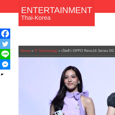
ENTERTAINMENT
Thai-Korea
Home
»
IT Technology
»
เปิดตัว OPPO Reno16 Series 5G สมา