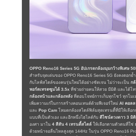
OPPO Reno16 Series 5G อัปเกรดกล้องมุมกว้างพิเศษ 50MP
สำหรับจุดเด่นของ OPPO Reno16 Series 5G ยังคงตอกย้ำแบ
กับไลฟ์สไตล์ของคนรุ่นใหม่ได้อย่างชัดเจน ไม่ว่าจะเป็น
กล
พอร์ตเทรตซูมได้ 3.5x
ที่ช่วยถ่ายคนให้สวย มีมิติ และได้โ
กล้องหน้าและกล้องหลัง
ที่ตอบโจทย์การเก็บทุกโชว์ ทุกโ
เพิ่มความเก๋ในการสร้างคอนเทนต์ด้วยฟีเจอร์ใหม่
AI คอลล
และ
Pop Cam
โหมดกล้องสไตล์ฟิล์มสุดเทรนดี้ที่มีให้เลือก
แบบที่เป็นตัวเอง และอีกหนึ่งไฮไลต์กับ
ดีไซน์ดวงดาว 3 มิติ
องศา มาใน
4 สีสัน 4 เทรนดี้สไตล์
ให้เลือกตามตัวตนที่ใ
ด้วยหน้าจอลื่นไหลสูงสุด 144Hz ในรุ่น OPPO Reno16