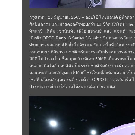
กรุงเทพฯ, 25 มิถุนายน 2569 – ออปโป้ ไทยแลนด์ ผู้นำ
ศิลปินดารา และมาสคอตตัวท็อปกว่า 10 ชีวิต นำโดย The Portra
ทิพนารี’, ‘ฟิล์ม รชานันท์’, ‘เพิร์ธ ธนพนธ์’ และ ‘แซนต้า 
เปิดตัว OPPO Reno16 Series 5G อย่างเป็นทางการกับสมาร์ตโ
ท่ามกลางคอนเทนต์ที่เต็มไปด้วยแฟชั่นและไลฟ์สไตล์ รวม
ถ่ายคนสวย สีผิวธรรมชาติ พร้อมยกระดับประสบการณ์การถ
มีมิติ ไม่ว่าจะเป็น ช็อตมุมกว้างพิเศษ 50MP เก็บครบทุกโมเ
คนสวย มีสไตล์ มอบสีผิวเป็นธรรมชาติ ทั้งยังยกระดับความเก
คอนเทนต์ และสะดุดตาไปกับดีไซน์ใหม่ที่สะท้อนความเป็นแฟ
เซลฟี่กล้องหลังสุดเทรนดี้ ร่วมด้วย OPPO IoT สุดสมาร์ต 
ประสบการณ์การใช้งานให้สมบูรณ์แบบกว่าเดิม