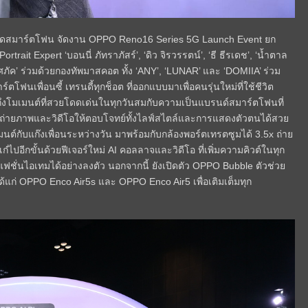
ตลาดสมาร์ตโฟน จัดงาน OPPO Reno16 Series 5G Launch Event ยก
it Expert ‘บอนนี่ ภัทราภัสร์’, ‘ดิว จิรวรรตน์’, ‘ธี ธีรเดช’, ‘น้ำตาล
พงศภัค’ ร่วมด้วยกองทัพมาสคอต ทั้ง ‘ANY’, ‘LUNAR’ และ ‘DOMIIA’ ร่วม
ฟนเพื่อนซี้ เทรนดี้ทุกช็อต ที่ออกแบบมาเพื่อคนรุ่นใหม่ที่ใช้ชีวิต
ถึงโมเมนต์ที่สวยโดดเด่นในทุกวันสมกับความเป็นแบรนด์สมาร์ตโฟนที่
่ายภาพและวิดีโอให้ตอบโจทย์ทั้งไลฟ์สไตล์และการแสดงตัวตนได้สวย
มนต์กับแก๊งเพื่อนระหว่างวัน มาพร้อมกับกล้องพอร์ตเทรตซูมได้ 3.5x ถ่าย
๋ไปอีกขั้นด้วยฟีเจอร์ใหม่ AI คอลลาจและวิดีโอ ที่เพิ่มความคิวต์ในทุก
ชั่นไอเทมได้อย่างลงตัว นอกจากนี้ ยังเปิดตัว OPPO Bubble ตัวช่วย
ได้แก่ OPPO Enco Air5s และ OPPO Enco Air5 เพื่อเติมเต็มทุก