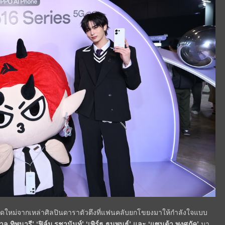
มสดใหม่จากเหล่าศิลปินดาราตัวตึงที่แฟนคลับยกโขยงมาให้กำลังใจแบบ
้ำตาล ทิพนารี’ ‘ฟิล์ม รชานันท์’ ‘เพิร์ธ ธนพนธ์’ และ ‘แซนต้า พงศภัค’
มา