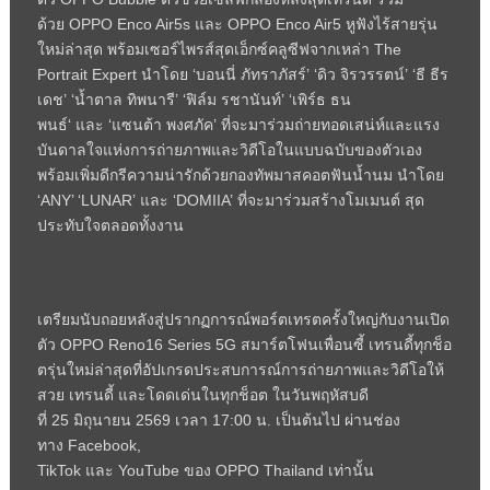
ด้วย
OPPO
Enco Air
5
s
และ
OPPO
Enco Air
5 หูฟังไร้สายรุ่น
ใหม่ล่าสุด พร้อมเซอร์ไพรส์สุดเอ็กซ์คลูซีฟจากเหล่า
The
Portrait
Expert
นำโดย ‘บอนนี่ ภัทราภัสร์’ ‘ดิว จิรวรรตน์’ ‘ธี ธีร
เดช’ ‘น้ำตาล ทิพนารี’ ‘ฟิล์ม รชานันท์’
‘
เพิร์ธ ธน
พนธ์
‘
และ
‘
แซนต้า พงศภัค’ ที่จะมาร่วมถ่ายทอดเสน่ห์และแรง
บันดาลใจแห่งการถ่ายภาพและวิดีโอในแบบฉบับของตัวเอง
พร้อมเพิ่มดีกรีความน่ารักด้วยกองทัพมาสคอตฟันน้ำนม นำโดย
‘
ANY’ ‘LUNAR’
และ ‘
DOMIIA’
ที่จะมาร่วมสร้างโมเมนต์ สุด
ประทับใจตลอดทั้งงาน
เตรียมนับถอยหลังสู่ปรากฏการณ์พอร์ตเทรตครั้งใหญ่กับงานเปิด
ตัว
OPPO
Reno
16
Series
5
G
สมาร์ตโฟนเพื่อนซี้ เทรนดี้ทุกช็อ
ตรุ่นใหม่ล่าสุดที่อัปเกรดประสบการณ์การถ่ายภาพและวิดีโอให้
สวย เทรนดี้ และโดดเด่นในทุกช็อต ในวันพฤหัสบดี
ที่
25
มิถุนายน
2569
เวลา
17:00
น. เป็นต้นไป ผ่านช่อง
ทาง
Facebook,
TikTok
และ
YouTube
ของ
OPPO
Thailand
เท่านั้น