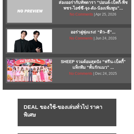
ส่องออร่ากับทัพดารา “ปอนด์-เบ็คกี้-พีช
พชร-ไอซ์ซึ-จุง-ดัง-น้องเพิ่มพูน”...
No Comments
| Apr 25, 2026
ออร่าคู่พุ่งแรง! “ดิว–ธี”...
No Comments
| Jun 24, 2026
SHEEP รวมด้อมสุดปัง “ฟรีน-เบ็คกี้”
แท็กทีม “พั้นรักแมว” ...
No Comments
| Dec 24, 2025
DEAL ของใช้-ของเล่นทั่วไป ราคา
พิเศษ