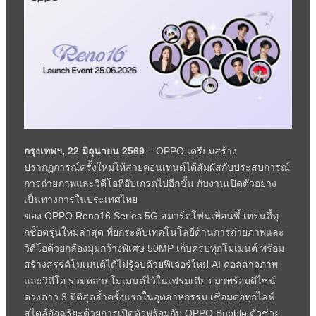
กรุงเทพฯ
, 22
มิถุนายน
2569
–
OPPO
เตรียมสร้าง
ปรากฏการณ์ครั้งใหม่ให้สายคอนเทนต์ได้สัมผัสกับประสบการณ์
การถ่ายภาพและวิดีโอที่อัปเกรดไปอีกขั้น กับงานเปิดตัวอย่าง
เป็นทางการในประเทศไทย
ของ
OPPO
Reno
16
Series
5
G
สมาร์ตโฟนเพื่อนซี้ เทรนดี้ทุ
กช็อตรุ่นใหม่ล่าสุด ที่ยกระดับเทคโนโลยีด้านการถ่ายภาพและ
วิดีโอด้วยกล้องมุมกว้างพิเศษ 50
MP
เก็บครบทุกโมเมนต์ พร้อม
สร้างสรรค์โมเมนต์ได้ไม่รู้จบด้วยฟีเจอร์ใหม่
AI
คอลลาจภาพ
และวิดีโอ รวมหลายโมเมนต์ไว้ในเฟรมเดียว มาพร้อมดีไซน์
ดวงดาว 3 มิติสุดล้ำครั้งแรกในอุตสาหกรรม เชื่อมต่อทุกไลฟ์
สไตล์อัจฉริยะด้วยการเปิดตัวพร้อมกับ
OPPO
Bubble
ตัวช่วย