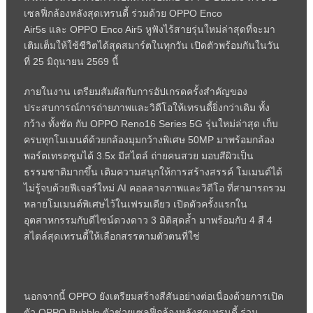
เซลฟี่กล้องหลังสุดเทรนดี้ ร่วมด้วย
OPPO
Enco
Air
5
s
และ
OPPO
Enco Air
5 หูฟังไร้สายรุ่นใหม่ล่าสุดที่จะมา
เติมเต็มให้ใช้ชีวิตได้สุดสมาร์ตในทุกวัน เปิดตัวพร้อมกันในวัน
ที่
25
มิถุนายน
2569
นี้
ภายในงาน เตรียมสัมผัสกับการอัปเกรดครั้งสำคัญของ
ประสบการณ์การถ่ายภาพและวิดีโอให้เทรนดี้ยิ่งกว่าเดิม ทั้ง
กว้าง ทั้งชัด กับ
OPPO
Reno
16
Series
5
G
รุ่นใหม่ล่าสุด เก็บ
ครบทุกโมเมนต์ด้วยกล้องมุมกว้างพิเศษ
50MP
มาพร้อมกล้อง
พอร์ตเทรตซูมได้
3.5x
มีสไตล์ ถ่ายคนสวย มอบสีผิวเป็น
ธรรมชาติมากขึ้น เติมความสนุกให้การสร้างสรรค์ โมเมนต์ได้
ไม่รู้จบด้วยฟีเจอร์ใหม่
AI
คอลลาจภาพและวิดีโอ ที่สามารถรวม
หลายโมเมนต์พิเศษไว้ในเฟรมเดียว เปิดตัวครั้งแรกใน
อุตสาหกรรมกับดีไซน์ดวงดาว 3 มิติสุดล้ำ มาพร้อมกับ 4 สี 4
สไตล์สุดเทรนดี้ให้เลือกสรรตามตัวตนที่ใช่
นอกจากนี้
OPPO
ยังเตรียมสร้างสีสันอย่างต่อเนื่องด้วยการเปิด
ตัว
OPPO
Bubble
ตัวช่วยเซลฟี่กล้องหลังสุดเทรนดี้ ร่วม