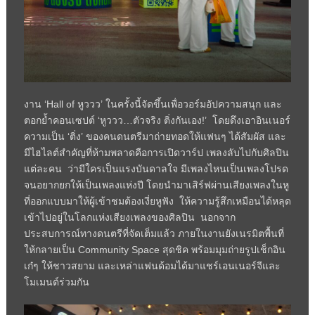
งาน ‘Hall of หูววว’ ในครั้งนี้จัดขึ้นเพื่อวอร์มอัปความสนุก และ
ตอกย้ำคอนเซปต์ ‘หูววว…ตัวจริง ติ่งกันเอง!’ โดยดึงเอาอินเนอร์
ความเป็น ‘ติ่ง’ ของคนดนตรีมาถ่ายทอดให้แฟนๆ ได้สัมผัส และ
มีไฮไลต์สำคัญที่ห้ามพลาดคือการเปิดวาร์ป เพลงลับไปกับศิลปิน
แต่ละคน ว่ามีใครเป็นแรงบันดาลใจ มีเพลงไหนเป็นเพลงโปรด
จนอยากยกให้เป็นเพลงแห่งปี โดยนำมาเสิร์ฟผ่านเสียงเพลงในหู
ที่ออกแบบมาให้ผู้เข้าชมต้องเงี่ยหูฟัง ให้ความรู้สึกเหมือนได้หลุด
เข้าไปอยู่ในโลกแห่งเสียงเพลงของศิลปิน นอกจาก
ประสบการณ์ทางดนตรีที่จัดเต็มแล้ว ภายในงานยังเนรมิตพื้นที่
ให้กลายเป็น Community Space สุดชิค พร้อมมุมถ่ายรูปเช็กอิน
เก๋ๆ ให้ชาวสยาม และเหล่าแฟนด้อมได้มาแชร์เอนเนอร์จีและ
โมเมนต์ร่วมกัน