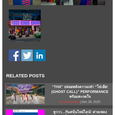
RELATED POSTS
“THX” ปล่อยพลังความเท่!! “โธ่เอ๊ย!
(GHOST CALL)” PERFORMANCE
พร้อมสะกดใจ
No Comments
| Dec 28, 2025
หูววว…กันสนั่นไทม์ไลน์! ค่ายเพลง