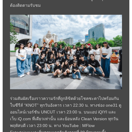
ต้องติดตามรับชม
ร่วมสัมผัสเรื่องราวความรักที่ถูกลิขิตด้วยโชคชะตาไปพร้อมกัน
ในซีรีส์
“KNOT”
ทุกวันอังคาร เวลา
22:30
น. ทางช่อง
one31
ดู
ออนไลน์เวอร์ชัน
UNCUT
เวลา
23:00
น. บนแอป
iQIYI
และ
เว็บ
iQ.com
ที่เดียวเท่านั้น และย้อนหลัง
Clean Version
ทุกวัน
พฤหัสบดี เวลา
23:00
น. ทาง
YouTube : MFlow