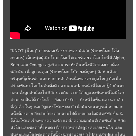
“KNOT (
น็อต)
”
ถ่ายทอดเรื่องราวของ พัสสะ (รับบทโดย โอ๊ต
ภาสกร) เด็กหนุ่มผู้เติบโตมาโดยไม่เคยรู้เลยว่าโลกใบนี้มี
Alpha,
Beta
และ
Omega
อยู่จริง จนกระทั่งคืนหนึ่งชีวิตของเขาต้อง
พลิกผัน เมื่อถูก ณคุณ (รับบทโดย โบ๊ท ยงค์ยุทธ) อัลฟ่าเลือด
บริสุทธิ์ผู้เย็นชา และทายาทลำดับหนึ่งของตระกูลใหญ่ กัดเพื่อ
สร้างพันธะโดยไม่ทันตั้งตัว จากคนแปลกหน้าที่ไม่เคยรู้จักกันมา
ก่อน ทั้งคู่กลับต้องใช้ชีวิตร่วมกัน
ภายใต้กฎแห่งพันธะที่ไม่มีใคร
สามารถฝืนได้ ยิ่งใกล้… ยิ่งผูก ยิ่งรัก… ยิ่งหนีไม่พ้น และน่ากลัว
ที่สุดคือ ในฐานะ
“
คู่แห่งโชคชะตา
”
เมื่อพันธะสมบูรณ์ หากฝ่าย
หนึ่งต้องตาย อีกฝ่ายก็จะตายตามไปด้วยอย่างไม่มีสิทธิขัดขืน นี่
จึงไม่ใช่แค่เรื่องของความรัก แต่คือความผูกพันที่เดิมพันด้วยชีวิต
หัวใจ และชะตาทั้งหมด เรื่องราวของทั้งคู่จะลงเอยเช่นไร และ
พันธะแห่งโชคชะตาครั้งนี้จะนำพาพวกเขาไปสู่บทสรุปแบบไหน