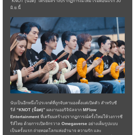
“KNOT (น็อต)” เตรียมสร้างปรากฏการณ์ใหม่ เริ่มตอนแรก 30
มิ.ย.นี้
นับเป็นอีกหนึ่งโปรเจกต์ที่ถูกจับตามองตั้งแต่เปิดตัว สำหรับซี
รีส์
“KNOT (
น็อต)
”
ผลงานออริจินัลจาก
MFlow
Entertainment
ที่เตรียมสร้างปรากฏการณ์ครั้งใหม่ให้วงการซี
รีส์ไทย ด้วยการเปิดจักรวาล
Omegaverse
อย่างเต็มรูปแบบ
เป็นครั้งแรก ถ่ายทอดโลกแห่งอำนาจ ความรัก และ