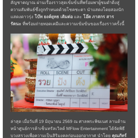
สัญชาตญาณ ผ่านเรื่องราวสุดเข้มข้นที่พร้อมพาผู้ชมดำดิ่งสู่
ความสัมพันธ์ซึ่งถูกกำหนดด้วยโชคชะตา นำแสดงโดยสองนัก
แสดงดาวรุ่ง
โบ๊ท ยงค์ยุทธ เติมต่อ
และ
โอ๊ต ภาสกร สาร
รัตนะ
ที่พร้อมถ่ายทอดเคมีและความเข้มข้นของเรื่องราวครั้งนี้
ล่าสุด เมื่อวันที่
19
มิถุนายน
2569
ณ ศาลพระพิฆเนศ ลานด้าน
หน้าศูนย์การค้าเซ็นทรัลเวิลด์
MFlow Entertainment
ได้จัดพิธี
บวงสรวงเพื่อความเป็นสิริมงคลก่อนออกอากาศ นำโดย
คุณภัทร์