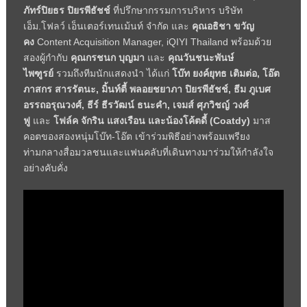
ภัทร์ปิยธร ปิยรพีธัชช์
ที่ปรึกษากรรมการบริหาร บริษัท
เอ็ม.โฟลว์ เอ็นเตอร์เทนเม้นท์ จำกัด และ
คุณอธิชา ขวัญ
คง
Content Acquisition Manager, iQIYI Thailand
พร้อมด้วย
สองผู้กำกับ
คุณกรชนก บุญมา
และ
คุณวันชนะพันษ์
ไพฑูรย์
รวมถึงทีมนักแสดงนำ ได้แก่
โบ๊ท ยงค์ยุทธ เติมต่อ
,
โอ๊ต
ภาสกร สารรัตนะ
,
มิ้นท์ตี้ พลอยชยาภา ปิยรพีธัชช์
,
ธีม ภูเบศ
อรรถอรุณวงศ์
,
ธีร์ ธีรวัฒน์ ธนะคำ
,
เจมส์ ศุภวิชญ์ วงศ์
ฟู
และ
โฟล์ค จักริน แสงเรือน และน้องโค้ตดี้ (
Coatdy)
มาส
คอตของสองหนุ่มโบ๊ท-โอ๊ต เข้าร่วมพิธีอย่างพร้อมเพรียง
ท่ามกลางสื่อมวลชนและแฟนคลับที่เดินทางมาร่วมให้กำลังใจ
อย่างคับคั่ง