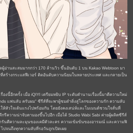
ู้อ่านสะสมมากกว่า 170 ล้านวิว ขึ้นอันดับ 1 บน Kakao Webtoon มา
าหลีที่สร้างกระแสฟีเวอร์ ติดอันดับความนิยมในหลายประเทศ และกลายเป็น
องนี้อีกครั้ง เมื่อ iQIYI เตรียมหยิบ IP ระดับตำนานเรื่องนี้มาตีความใหม่
nds แฟนลับ ครับผม” ซีรีส์ที่จะพาผู้ชมดำดิ่งสู่โลกของความรัก ความลับ
ให้หัวใจเต้นแรงไปพร้อมกัน โดยยังคงเสน่ห์และโมเมนต์ชวนใจสั่นที่
กรีความน่าจับตามองขึ้นไปอีก เมื่อได้ Studio Wabi Sabi ค่ายผู้ผลิตซีรีส์
ี้ การันตีความละมุนของเคมีตัวละคร ความเข้มข้นของอารมณ์ และความฟิ
่ม ไปจนถึงทุกความลับที่รอวันถูกเปิดเผย