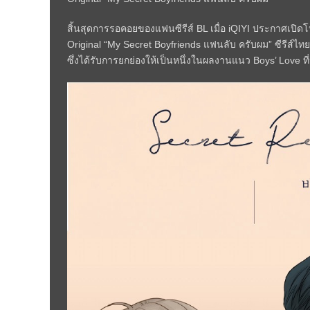
สิ้นสุดการรอคอยของแฟนซีรีส์ BL เมื่อ iQIYI ประกาศเปิดโปร
Original “My Secret Boyfriends แฟนลับ ครับผม” ซีรีส์ไทย
ซึ่งได้รับการยกย่องให้เป็นหนึ่งในผลงานแนว Boys’ Love ท