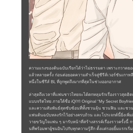
ความแรงของต้นฉบับเรียกได้ว่าไม่ธรรมดา เพราะกวาดยอดผ
แล้วหลายครั้ง ก่อนต่อยอดความสำเร็จสู่ซีรีส์เวอร์ชันเก
หนึ่งในซีรีส์ BL ที่ถูกพูดถึงมากที่สุดในช่วงออกอากาศ
ล่าสุดถึงเวลาที่แฟนชาวไทยจะได้ตกหลุมรักเรื่องราวสุดฮิตเรื่
แบบจริตไทย ภายใต้ชื่อ iQIYI Original “My Secret Boyfrie
และความสัมพันธ์สุดซับซ้อนที่ทั้งชวนลุ้น ชวนฟิน และชวน
แฟนต้นฉบับหลงรักไว้อย่างครบถ้วน และโปรเจกต์นี้ยิ่งเพิ่มดี
วายขวัญใจแฟน ๆ มารับหน้าที่สร้างสรรค์เรื่องราวครั้งน
นที่พร้อมพาผู้ชมอินไปกับทุกความรู้สึก ตั้งแต่รอยยิ้มแรกเริ