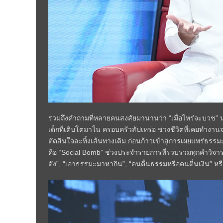
รวมถึงคำถามที่หลายคนสงสัยมานานว่า “เมื่อไหร่จะบวช” นอกจาก
เด็กที่เติบโตมาใน ครอบครัวสัปเหร่อ ช่วงชีวิตที่เคยทำงา
ตัดสินใจละทิ้งเส้นทางเดิม ก่อนก้าวเข้าสู่การเผยแพร่ธรรม
คือ “Social Bomb” ช่วงประจำรายการที่รวบรวมทุกคำวิจาร
ดัง”, “เอาธรรมะมาหากิน”, “คนตื่นธรรมหรือคนตื่นเงิน” หร