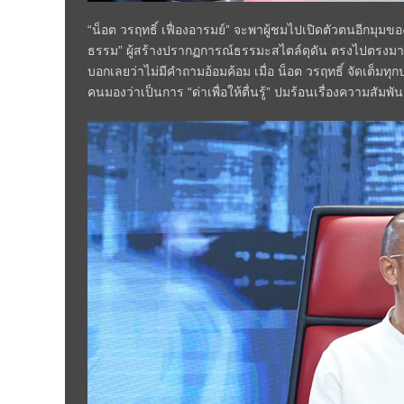
“น็อต วรฤทธิ์ เฟื่องอารมย์” จะพาผู้ชมไปเปิดตัวตนอีกมุมของ
ธรรม” ผู้สร้างปรากฏการณ์ธรรมะสไตล์ดุดัน ตรงไปตรงมา
บอกเลยว่าไม่มีคำถามอ้อมค้อม เมื่อ น็อต วรฤทธิ์ จัดเต็ม
คนมองว่าเป็นการ “ด่าเพื่อให้ตื่นรู้” ปมร้อนเรื่องความสัมพ