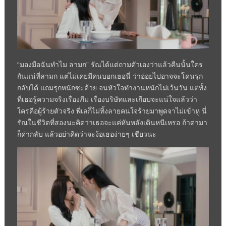
“มองมือฉันทำไม ลามก” รัณได้แต่ถามตัวเองว่าแล้วคืนนั้นใคร
กันแน่ที่ลามก แต่ไม่เคยมีคนบอกเธอนี่ ว่าอ่อยไปอาจจะโดนรุก
กลับได้ แถมรุกหนักซะด้วย จนหัวใจทำงานหนักไม่เว้นวัน แต่ทั้ง
ที่เธอรู้ความจริงเรื่องภีม เรื่องบริษัทและเกือบจะแน่ใจแล้วว่า
ใครคือผู้ร้ายตัวจริง พี่เลก็ไม่ทิ้งลายคนใจร้ายมาพูดจาไม่เข้าหู นี่
รัณในชีวิตที่สองนะคิดว่าเธอจะแค่หันหลังเดินหนีเหรอ ถ้าด่ามา
ก็ด่ากลับ แล้วอย่าคิดว่าจะง้อเธอง่ายๆ เชียวนะ