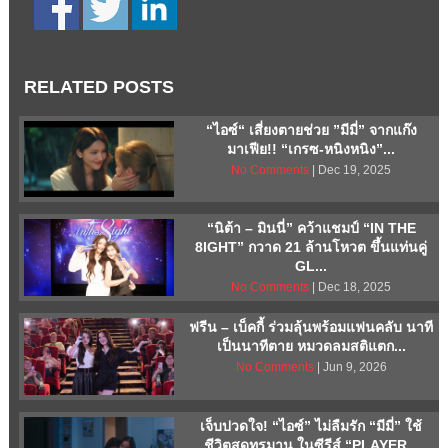
RELATED POSTS
“ไอซ์“ เสี่ยงตายช่วย ”มีมี่” จากแก๊ง
มาเฟีย!! “เกรซ-หนิงหนิง”...
No Comments
| Dec 19, 2025
“นิต้า – มินนี่” คว้าแชมป์ “IN THE
8IGHT” กวาด 21 ล้านโหวต ขึ้นแท่นคู่
GL...
No Comments
| Dec 18, 2025
ฟรีน – เบ็คกี้ ร่วมลุ้นพร้อมแฟนคลับ นาที
เป็นนาทีตาย หมวดลมสติแตก...
No Comments
| Jun 9, 2026
เจ็บปวดใจ! “ไอซ์” ไม่ลืมรัก “มีมี่” ใช้
ชีวิตสุดทรมาน ในซีรีส์ “PLAYER...