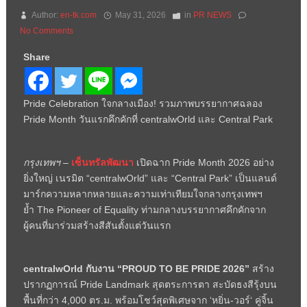
Author:
en-tk.com
May 31, 2026
in
PR NEWS
No Comments
Share
Pride Celebration ใจกลางเมือง! รวมภาพบรรยากาศฉลอง
Pride Month วันแรกคึกคักที่ centralwOrld และ Central Park
กรุงเทพฯ
–
เซ็นทรัลพัฒนา
เปิดฉาก
Pride Month
2026 อย่าง
ยิ่งใหญ่ เนรมิต “
centralwOrld”
และ “
Central Park”
เป็นแลนด์
มาร์กความหลากหลายและความเท่าเทียมใจกลางกรุงเทพฯ
ย้ำ
The Pioneer of Equality
ท่ามกลางบรรยากาศคึกคักจาก
ผู้คนที่มาร่วมสร้างสีสันตั้งแต่วันแรก
centralwOrld
กับงาน “
PROUD TO BE PRIDE 2026”
สร้าง
ปรากฏการณ์
Pride Landmark
สุดตระการตา สะบัดธงสีรุ้งบน
พื้นที่กว่า
4,000
ตร.ม. พร้อมโชว์สุดพิเศษจาก
‘
หยิ่น-วอร์
‘
คู่จิ้น