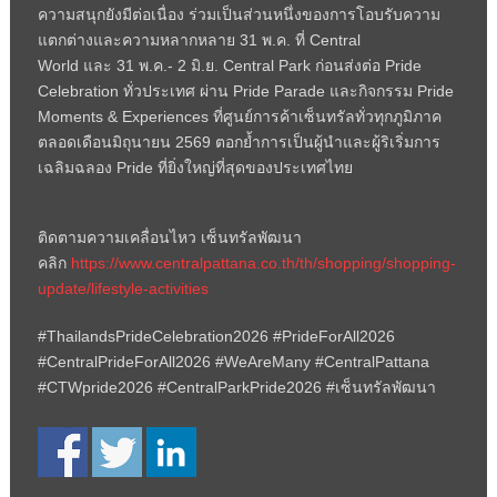
ความสนุกยังมีต่อเนื่อง ร่วมเป็นส่วนหนึ่งของการโอบรับความ
แตกต่างและความหลากหลาย
31
พ.ค. ที่
Central
World
และ
31
พ.ค.-
2
มิ.ย.
Central Park
ก่อนส่งต่อ
Pride
Celebration
ทั่วประเทศ ผ่าน
Pride Parade
และกิจกรรม
Pride
Moments & Experiences
ที่ศูนย์การค้าเซ็นทรัลทั่วทุกภูมิภาค
ตลอดเดือนมิถุนายน
2569
ตอกย้ำการเป็นผู้นำและผู้ริเริ่มการ
เฉลิมฉลอง
Pride
ที่ยิ่งใหญ่ที่สุดของประเทศไทย
ติดตามความเคลื่อนไหว เซ็นทรัลพัฒนา
คลิก
https://www.centralpattana.co.th/th/shopping/shopping-
update/lifestyle-activities
#ThailandsPrideCelebration2026 #PrideForAll2026
#CentralPrideForAll2026 #WeAreMany #CentralPattana
#CTWpride2026 #CentralParkPride2026 #
เซ็นทรัลพัฒนา