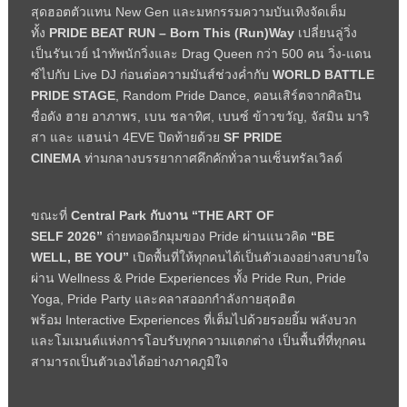
สุดฮอตตัวแทน
New Gen
และมหกรรมความบันเทิงจัดเต็ม
ทั้ง
PRIDE BEAT RUN – Born This (Run)Way
เปลี่ยนลู่วิ่ง
เป็นรันเวย์ นำทัพนักวิ่งและ
Drag Queen
กว่า
500
คน วิ่ง-แดน
ซ์ไปกับ
Live DJ
ก่อนต่อความมันส์ช่วงค่ำกับ
WORLD BATTLE
PRIDE STAGE
, Random Pride Dance,
คอนเสิร์ตจากศิลปิน
ชื่อดัง ฮาย อาภาพร
,
เบน ชลาทิศ
,
เบนซ์ ข้าวขวัญ
,
จัสมิน มาริ
สา และ แฮนน่า
4EVE
ปิดท้ายด้วย
SF PRIDE
CINEMA
ท่ามกลางบรรยากาศคึกคักทั่วลานเซ็นทรัลเวิลด์
ขณะที่
Central Park
กับงาน “
THE ART OF
SELF
2026”
ถ่ายทอดอีกมุมของ
Pride
ผ่านแนวคิด
“
BE
WELL, BE YOU”
เปิดพื้นที่ให้ทุกคนได้เป็นตัวเองอย่างสบายใจ
ผ่าน
Wellness & Pride Experiences
ทั้ง
Pride Run, Pride
Yoga, Pride Party
และคลาสออกกำลังกายสุดฮิต
พร้อม
Interactive Experiences
ที่เต็มไปด้วยรอยยิ้ม พลังบวก
และโมเมนต์แห่งการโอบรับทุกความแตกต่าง เป็นพื้นที่ที่ทุกคน
สามารถเป็นตัวเองได้อย่างภาคภูมิใจ