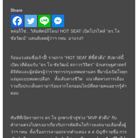
Share
หล่อก็ใช่…วิสัยทัศน์ก็โดน! HOT SEAT เปิดโปรไฟล์ “ดร.โจ
ชัยวัฒน์” แคนดิเดตผู้ว่าฯ กทม. มาแรง!!
ร้อนแรงสมชื่อเก้าอี้! รายการ “HOT SEAT ตีซี้ตัวตึง” สัปดาห์นี้
เปิดเวทีต้อนรับ “ดร.โจ-ชัยวัฒน์ สถาวรวิจิตร” นักเศรษฐศาสตร์
ดิจิทัลและผู้สมัครผู้ว่าราชการกรุงเทพมหานคร ที่มานั่งเปิดใจทุก
แง่มุมแบบหมดเปลือก ทั้งเส้นทางชีวิต แนวคิดทางการเมือง
รวมถึงประเด็นดราม่าร้อนจากโลกออนไลน์ที่หลายคนอยากรู้คำ
ตอบ
ทันทีที่เปิดรายการ ดร.โจ ถูกพาเข้าสู่ช่วง “MVP ตัวตึง” กับ
คำถามตรงไปตรงมาเกี่ยวกับการตัดสินใจก้าวลงสนามเลือกตั้งผู้
ว่าฯ กทม. ทั้งเรื่องการลาออกจากตำแหน่ง ส.ส.บัญชีรายชื่อ การ