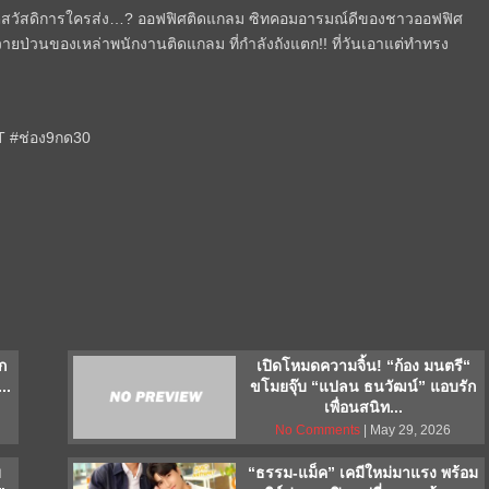
 แต่สวัสดิการใครส่ง…? ออฟฟิศติดแกลม ซิทคอมอารมณ์ดีของชาวออฟฟิศ
วายป่วนของเหล่าพนักงานติดแกลม ที่กำลังถังแตก!! ที่วันเอาแต่ทำทรง
 #ช่อง9กด30
าก
เปิดโหมดความจิ้น! “ก้อง มนตรี“
..
ขโมยจุ๊บ “แปลน ธนวัฒน์” แอบรัก
เพื่อนสนิท...
No Comments
| May 29, 2026
บ
“ธรรม-แม็ค” เคมีใหม่มาแรง พร้อม