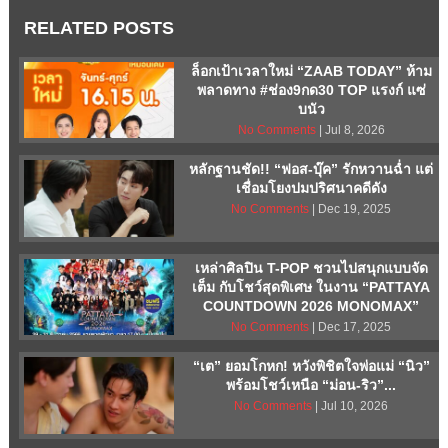
RELATED POSTS
ล็อกเป้าเวลาใหม่ “ZAAB TODAY” ห้าม
พลาดทาง #ช่อง9กด30 TOP แรงก์ แซ่
บนัว
No Comments
| Jul 8, 2026
หลักฐานชัด!! “ฟอส-บุ๊ค” รักหวานฉ่ำ แต่
เชื่อมโยงปมปริศนาคดีดัง
No Comments
| Dec 19, 2025
เหล่าศิลปิน T-POP ชวนไปสนุกแบบจัด
เต็ม กับโชว์สุดพิเศษ ในงาน “PATTAYA
COUNTDOWN 2026 MONOMAX”
No Comments
| Dec 17, 2025
“เต” ยอมโกหก! หวังพิชิตใจพ่อแม่ “นิว”
พร้อมโชว์เหนือ “ม่อน-ริว”...
No Comments
| Jul 10, 2026