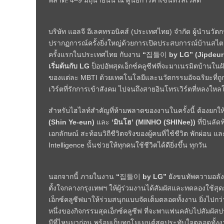
พลาด! 4–9 มิถุนายนนี้ ณ ศูนย์การค้าเซ็นทรัลเวิลด์
บริษัท แอลจี อีเลคทรอนิคส์ (ประเทศไทย) จำกัด ผู้นำนวั
ปรากฏการณ์ครั้งยิ่งใหญ่ด้วยการเปิดประสบการณ์บ้านสไตล
ครั้งแรกในประเทศไทย กับงาน
“
집들이
by LG
”
(
Jipdeur
เริ่มต้นกับ
LG
ป็อปอัพสุดเอ็กซ์คลูซีฟที่จะมาเนรมิตบ้านในฝ
ของแต่ละ MBTI ด้วยเทคโนโลยีและนวัตกรรมอัจฉริยะที่ถูก
เวิร์ตที่รักการเข้าสังคม ไปจนถึงสายอินโทรเวิร์ตที่หลงใหลใน
สำหรับไฮไลท์สำคัญที่ห้ามพลาดของงานในครั้งนี้ ต้องยกให
(
Shin Ye-eun
)
และ
‘
มินโฮ
’
(
MINHO (SHINee)
)
ที่บินลัด
เอกลักษณ์ สะท้อนวิถีชีวิตจริงของผู้คนที่ใช้ชีวิต พักผ่อน 
Intelligence นั้นช่วยให้ทุกคนใช้ชีวิตได้ดียิ่งขึ้น ทุกวัน
นอกจากนี้ ภายในงาน
“
집들이
by LG”
ยังขนทัพความอลั
ตั้งใจกลางกรุงเทพฯ ให้ผู้ร่วมงานได้สัมผัสและทดลองใช้ส
เอ็กซ์คลูซีฟมาให้ร่วมสนุกแบบจัดเต็มตลอดทั้งงาน ยิ่งไปกว่า
หนึ่งของกิจกรรมสุดเอ็กซ์คลูซีฟ ที่จะพาแฟนคลับไปสัมผัส
มีที่ไหนมาก่อน พร้อมเก็บทุกโมเมนต์สุดประทับใจตลอดทั้งง