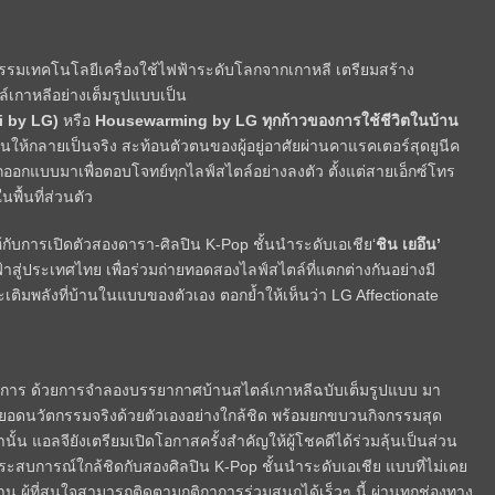
ตกรรมเทคโนโลยีเครื่องใช้ไฟฟ้าระดับโลกจากเกาหลี เตรียมสร้าง
์เกาหลีอย่างเต็มรูปแบบเป็น
i
by LG)
หรือ
Housewarming
by LG
ทุกก้าวของการใช้ชีวิตในบ้าน
ันให้กลายเป็นจริง สะท้อนตัวตนของผู้อยู่อาศัยผ่านคาแรคเตอร์สุดยูนีค
ออกแบบมาเพื่อตอบโจทย์ทุกไลฟ์สไตล์อย่างลงตัว ตั้งแต่สายเอ็กซ์โทร
พื้นที่ส่วนตัว
้กับการเปิดตัวสองดารา-ศิลปิน K-Pop ชั้นนำระดับเอเชีย‘
ชิน
เยอึน
’
ฟ้าสู่ประเทศไทย เพื่อร่วมถ่ายทอดสองไลฟ์สไตล์ที่แตกต่างกันอย่างมี
และเติมพลังที่บ้านในแบบของตัวเอง ตอกย้ำให้เห็นว่า LG Affectionate
งการ ด้วยการจำลองบรรยากาศบ้านสไตล์เกาหลีฉบับเต็มรูปแบบ มา
ุดยอดนวัตกรรมจริงด้วยตัวเองอย่างใกล้ชิด พร้อมยกขบวนกิจกรรมสุด
นั้น แอลจียังเตรียมเปิดโอกาสครั้งสำคัญให้ผู้โชคดีได้ร่วมลุ้นเป็นส่วน
ประสบการณ์ใกล้ชิดกับสองศิลปิน K-Pop ชั้นนำระดับเอเชีย แบบที่ไม่เคย
าน ผู้ที่สนใจสามารถติดตามกติกาการร่วมสนุกได้เร็วๆ นี้ ผ่านทุกช่องทาง