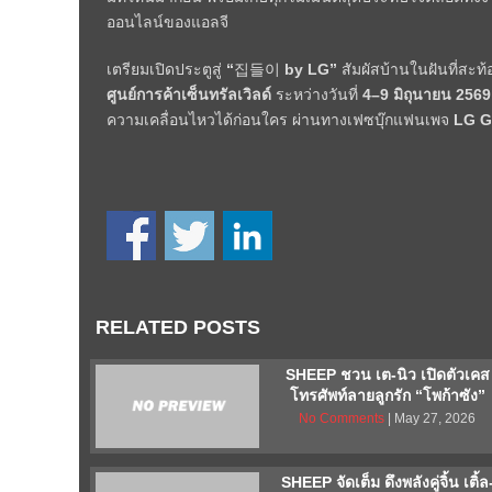
ออนไลน์ของแอลจี
เตรียมเปิดประตูสู่
“
집들이
by LG”
สัมผัสบ้านในฝันที่สะ
ศูนย์การค้าเซ็นทรัลเวิลด์
ระหว่างวันที่
4–9
มิถุนายน
2569
ความเคลื่อนไหวได้ก่อนใคร ผ่านทางเฟซบุ๊กแฟนเพจ
LG G
RELATED POSTS
SHEEP ชวน เต-นิว เปิดตัวเคส
โทรศัพท์ลายลูกรัก “โพก้าซัง”
No Comments
| May 27, 2026
SHEEP จัดเต็ม ดึงพลังคู่จิ้น เติ้ล