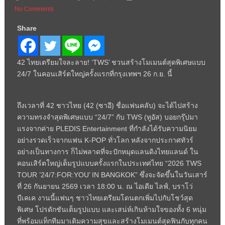
No Comments
Share
42 ไทยเตรียมใจละลาย! ‘TWS’ ชวนสร้างโมเมนต์สุดพิเศษแบบ
24/7 ในคอนเสิร์ตใหญ่ครั้งแรกที่กรุงเทพฯ 26 ก.ย. นี้
ถึงเวลาที่ 42 ชาวไทย (42 (ซาอี) ชื่อแฟนคลับ) จะได้ไปสร้าง
ความทรงจำสุดพิเศษแบบ “24/7” กับ TWS (ทูอัส) บอยกรุ๊ปมา
แรงจากค่าย PLEDIS Entertainment ที่กำลังได้รับความนิยม
อย่างรวดเร็วจากแฟน K-POP ทั่วโลก หลังจากประกาศทัวร์
อย่างเป็นทางการ ก็ไม่พลาดที่จะปักหมุดแลนดิงไทยแลนด์ ใน
คอนเสิร์ตใหญ่เต็มรูปแบบครั้งแรกในประเทศไทย “2026 TWS
TOUR ’24/7:FOR:YOU’ IN BANGKOK” ซึ่งจะจัดขึ้นในวันเสาร์
ที่ 26 กันยายน 2569 เวลา 18:00 น. ณ ไอเดีย ไลฟ์, บราโว่
บีเคเค งานนี้แฟนๆ ชาวไทยเตรียมโดนตกเพิ่มไปกับโชว์สุด
พิเศษ โปรดักชันเต็มรูปแบบ และเสน่ห์เกินห้ามใจของทั้ง 6 หนุ่ม
ที่พร้อมแท็กทีมมาเติมความสุขและสร้างโมเมนต์สุดฟินกับทุกคน