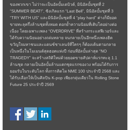
ของพวกเขา ไม่ว่าจะเป็นอัลบั้มเดบิวต์, มินิอัลบั้มชุดที่ 2
“SUMMER BEAT!”, ซิงเกิลแรก “Last Bell”, มินิอัลบั้มชุดที่ 3
“TRY WITH US” และมินิอัลบั้มชุดที่ 4 “play hard” ต่างก็มียอด
ขายทะลุครึ่งล้านชุดทั้งหมด ตอกย้ำความนิยมที่เติบโตอย่างต่อ
เนื่อง โดยเฉพาะเพลง “OVERDRIVE” ที่สร้างกระแสฟีเวอร์และ
ได้รับความนิยมอย่างถล่มทลาย จนกลายเป็นอีกหนึ่งเพลงฮิต
ขวัญใจมหาชนและแดนซ์ชาเลนจ์ที่ใครๆ ก็ต้องเต้นตามกลาย
เป็นหนึ่งในโมเมนต์สุดฮอตแห่งปี ก่อนที่อัลบั้มล่าสุด “NO
TRAGEDY” จะสร้างสถิติใหม่ด้วยยอดขายสัปดาห์แรกทะลุ 1.1
ล้านชุด กลายเป็นอัลบั้มล้านแตกชุดแรกของวง พร้อมได้รับการ
ยอมรับในระดับโลก ทั้งการติดโผ NME 100 ประจำปี 2568 และ
ได้รับเลือกให้เป็นศิลปิน K-pop เพียงกลุ่มเดียวใน Rolling Stone
Future 25 ประจำปี 2569