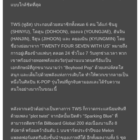
แบบใกล้ชิดที่สุด
TWS (ทูอัส) ประกอบด้วยสมาชิกทั้งหมด 6 คน ได้แก่ ชินยู
(SHINYU), โดฮุน (DOHOON), ยองแจ (YOUNGJAE), ฮันจิน
(HANJIN), จีฮุน (JIHOON) และ คยองมิน (KYUNGMIN) โดย
ชื่อวงย่อมาจาก “TWENTY FOUR SEVEN WITH US” หมายถึง
การอยู่เคียงข้างแฟนๆ ตลอด 24 ชั่วโมง 7 วันทุกช่วงเวลา พวก
เขาพร้อมถ่ายทอดพลังแห่งวัยรุ่นผ่านแนวดนตรีอันเป็น
เอกลักษณ์ที่ถูกขนานนามว่า “Boyhood Pop” ด้วยเสน่ห์สดใส
สนุก และเต็มไปด้วยพลังแห่งการเติบโต ทำให้พวกเขากลายเป็น
หนึ่งในศิลปิน K-POP รุ่นใหม่ที่ถูกจับตามองและได้รับความ
สนใจอย่างมากในขณะนี้
หลังจากเดบิวต์อย่างเป็นทางการ TWS ก็กวาดกระแสนิยมทันที
ด้วยเพลง “plot twist” จากอัลบั้มเปิดตัว “Sparking Blue” ที่
สามารถติดชาร์ต Billboard Global 200 ต่อเนื่องนานถึง 8
สัปดาห์ พร้อมคว้าอันดับ 1 บนชาร์ตประจำปีของ Melon
แพลตฟอร์มสตรีมมิงชั้นนำของเกาหลีใต้ อีกทั้งผลงานทั้ง 5 ชุด