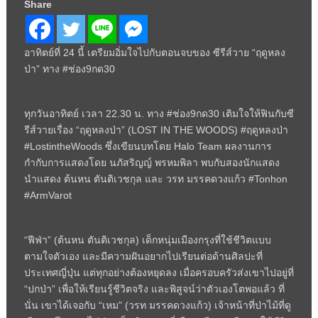
Share
อาทิตย์ที่ 24 นี้ เตรียมอิ่มใจไปกับตอนจบของ ซีรีส์วาย “ฤดูหลง
ป่า” ทาง #ช่อง9กด30
ทุกวันอาทิตย์ เวลา 22.30 น. ทาง #ช่อง9กด30 เติมใจให้ฟินกับซี
รีส์วายเรื่อง “ฤดูหลงป่า” (LOST IN THE WOODS) #ฤดูหลงป่า
#LostintheWoods ซึ่งเขียนบทโดย Halo Team ผลงานการ
กำกับการแสดงโดย นภัสริญญ์ พรหมพิลา พบกับสองนักแสดง
นำแสดง ต้นหน ตันติเวชกุล และ วรท มรรคดวงแก้ว #Tonhon
#ArmVarot
“ฟีฟ่า” (ต้นหน ตันติเวชกุล) เด็กหนุ่มเมืองกรุงที่ใช้ชีวิตแบบ
ตามใจตัวเอง และมีความฝันอยากไปเรียนต่อด้านศิลปะที่
ประเทศญี่ปุ่น แต่ทุกอย่างต้องหยุดลง เมื่อครอบครัวส่งเขาไปอยู่ที่
“ปกป่า” เพื่อให้เรียนรู้ชีวิตจริง และพิสูจน์ว่าตัวเองโตพอแล้ว ที่
นั่น เขาได้เจอกับ “เหม” (วรท มรรคดวงแก้ว) เจ้าหน้าที่ป่าไม้ที่ดู