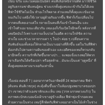
เงียบ ขรึม และไม่ค่อยเป็นมิตร คนที่เลือกหนีจากอดีต มาใช้ชีวิต
อยู่กับธรรมชาติแทนผู้คน ช่วงแรกทั้งคู่แทบจะเข้ากันไม่ได้เลย
ฟีฟ่าใช้ชีวิตไม่เป็น ทำอะไรก็พลาด ส่วนเหมก็ทั้งดุและเข้มงวด
จนเกินไป แต่ยิ่งใช้เวลาอยู่ด้วยกันมากขึ้น ฟีฟ่าก็เริ่มเปลี่ยนไป
จากคนที่เคยเอาแต่ใจ กลายเป็นคนที่เริ่มเข้าใจคนอื่น และ
เข้าใจตัวเอง ขณะเดียวกัน เหมเองก็เริ่มเปิดใจอีกครั้ง หลังจากที่
เคยปิดมันไว้เพราะความเจ็บปวดในอดีต ความใกล้ชิด ความ
ห่วงใย และช่วงเวลาธรรมดา ๆ ในป่า ค่อย ๆ เปลี่ยนความ
สัมพันธ์ของทั้งสองให้กลายเป็นบางอย่างที่ลึกขึ้น แต่ในวันที่ฟีฟ่า
ต้องกลับไปตามความฝันของตัวเอง และอดีตของเหมก็หวนกลับ
มาอีกครั้ง ความรักที่เกิดขึ้นกลางป่า… จะพอแข็งแรงพอให้พวก
เขาเลือกกันได้หรือเปล่า หรือสุดท้าย…มันจะเป็นแค่ “ฤดูหนึ่ง” ที่
ทั้งคู่เคยหลงทางมาเจอกันเท่านั้น
เรื่องย่อ ตอนที่ 7 | ออกอากาศวันอาทิตย์ที่ 24 พฤษภาคม ฟีฟ่า
(ต้นหน ตันติเวชกุล) สะดุ้งตื่นขึ้นมาในห้องปฐมพยาบาลของปก
ป่า เขาพบว่าตัวเองขาหักและเห็น เหม (วรท มรรคดวงแก้ว) ใน
สภาพสะบักสะบอมนั่งเฝ้าเขาอยู่ข้างเตียง ฟีฟ่าพุ่งเข้ากอดเหม
ด้วยความเป็นห่วง เหมรู้สึกผิดกับฟีฟ่าเลยอาสาเป็นไม้เท้าในช่วง