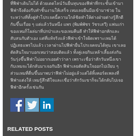
ที่ฟีฟ่าเดินไม่ได้ ด้วยเดดไลน์วันยื่นทุนของฟีฟ่าที่กระชั้นเข้ามา
ฟีฟ่าจึงต้องรีบทำชิ้นงานให้เสร็จ เหมเลยยื่นมือเข้ามาช่วย ใน
ระหว่างที่ทั้งคู่ทำโปรเจคนี้ความใกล้ชิดทำให้ต่างฝ่ายต่างรู้สึกดี
กันขึ้นเรื่อย ๆ แต่แล้ววันหนึ่ง แพร (พิมพ์พัชร วัชรเสวี) แฟนเก่า
ของเหมก็โผล่มาที่ปกป่าและขอเหมคืนดี ทำให้ฟีฟ่าอกหักและ
สับสนกับตัวเอง แต่ที่แท้จริงแล้วฟีฟ่าเข้าใจผิดเพราะเหมได้
ปฏิเสธแพรไปแล้ว เวลาผ่านไปฟีฟ่ายื่นโปรเจคจนได้ทุน เขาเลย
ตัดสินใจมาบอกเหมว่าสอบติดแล้ว ทั้งคู่เลยกินเหล้าเลี้ยงส่งกัน
วันรุ่งขึ้นฟีฟ่าไม่อยากเอยคำว่าลา เพราะเชื่อว่าสักวันหนึ่งเขา
กับเหมจะได้กลับมาเจอกันอีก ฟีฟ่าเลยตัดสินใจออกไปเงียบ ๆ
ส่วนเหมที่ตื่นขึ้นมาพบว่าฟีฟ่าไม่อยู่แล้วแต่ได้ทิ้งคอร์ดเพลงที่
ฟีฟ่าแต่งให้ เหมรู้สึกดีใจและเชื่อว่าสักวันเขาก็จะได้กลับไปเจอ
ฟีฟ่าอีกครั้งเช่นกัน
RELATED POSTS