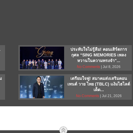
.
ประทับใจไม่รู้ลืม! คอนเสิร์ตการ
กุศล “SING MEMORIES เพลง
หวานในความทรงจำ”...
No Comments
| Jul 8, 2026
ม
เตรียมใจฟู! สมาคมส่งเสริมคอน
เทนต์ วาย ไทย (TBLC) แง้มไฮไลต์
เด็ด...
No Comments
| Jul 21, 2026