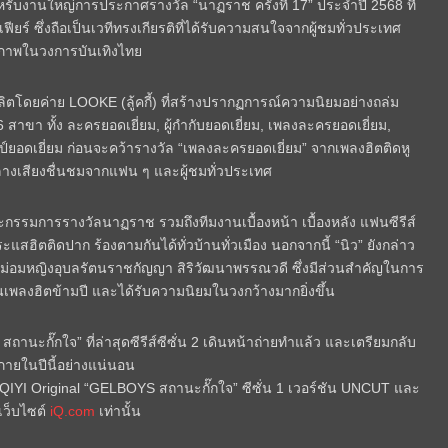
ับงานใหญ่การประกาศรางวัล “นาฏราช ครั้งที่ 17” ประจำปี 2568 ที่
สเฟียร์ ซึ่งถือเป็นเวทีทรงเกียรติที่ได้รับความสนใจจากผู้ชมทั่วประเทศ
ุณภาพในวงการบันเทิงไทย
ผลิตโดยค่าย LOOKE (ลู้คกี้) ที่สร้างปรากฏการณ์ความนิยมอย่างถล่ม
สาขา ทั้ง ละครยอดเยี่ยม, ผู้กํากับยอดเยี่ยม, เพลงละครยอดเยี่ยม,
ิลป์ยอดเยี่ยม ก่อนจะคว้ารางวัล “เพลงละครยอดเยี่ยม” จากเพลงฮิตติดหู
กลางเสียงชื่นชมจากแฟน ๆ และผู้ชมทั่วประเทศ
กรรมการรางวัลนาฏราช รวมถึงทีมงานเบื้องหน้า เบื้องหลัง แฟนซีรีส์
สฮิตติดปาก ร้องตามกันได้ทั่วบ้านทั่วเมือง นอกจากนี้ “นิว” ยังกล่าว
ระหม่อมหญิงอุบลรัตนราชกัญญา สิริวัฒนาพรรณวดี ซึ่งมีส่วนสำคัญในการ
็นเพลงฮิตข้ามปี และได้รับความนิยมในวงกว้างมากยิ่งขึ้น
านะกั๊กใจ” ที่ล่าสุดซีรีส์ซีซั่น 2 เดินหน้าถ่ายทำแล้ว และเตรียมกลับ
ภายในปีนี้อย่างแน่นอน
QIYI Original “GELBOYS สถานะกั๊กใจ” ซีซั่น 1 เวอร์ชัน UNCUT และ
เว็บไซต์
iQ.com
เท่านั้น