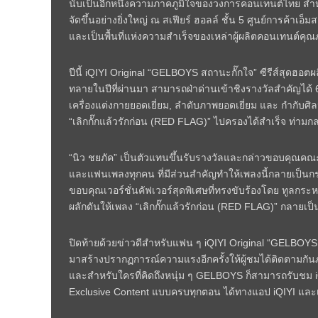
นับเป็นอีกหนึ่งความภาคภูมิใจของวงการคอนเทนต์ไทย สำหร
จัดขึ้นอย่างยิ่งใหญ่ ณ สเฟียร์ ฮอลล์ ชั้น 5 ศูนย์การค้าเอ็ม
และเป็นพื้นที่แห่งความสำเร็จของเหล่าผู้ผลิตคอนเทนต์ค
ปีนี้ iQIYI Original “GELBOYS สถานะกั๊กใจ” ซีรีส์สุดฮอต
ทลายในปีที่ผ่านมา สามารถฝ่าด่านเข้าชิงรางวัลสำคัญได้ 6 
เครื่องแต่งกายยอดเยี่ยม, ลําดับภาพยอดเยี่ยม และ กํากับศ
“เลิกกั๊กแล้วรักก่อน (RED FLAG)” ไปครองได้สำเร็จ ท่าม
“นิว ชยภัค” เป็นตัวแทนขึ้นรับรางวัลและกล่าวขอบคุณคณะ
และแฟนเพลงทุกคน ที่มีส่วนสำคัญทำให้เพลงนี้กลายเป็นกระแ
ขอบคุณเวอร์ชั่นคัฟเวอร์สุดพิเศษที่ทรงขับร้องโดย ทูลก
ผลักดันให้เพลง “เลิกกั๊กแล้วรักก่อน (RED FLAG)” กลายเป
ปิดท้ายด้วยข่าวดีสำหรับแฟน ๆ iQIYI Original “GELBOYS สถ
มาสร้างปรากฏการณ์ความแรงอีกครั้งให้ผู้ชมได้ติดตามกัน
และสำหรับใครที่คิดถึงหนุ่ม ๆ GELBOYS ก็สามารถรับชม i
Exclusive Content แบบครบทุกตอน ได้ทางแอป iQIYI และ