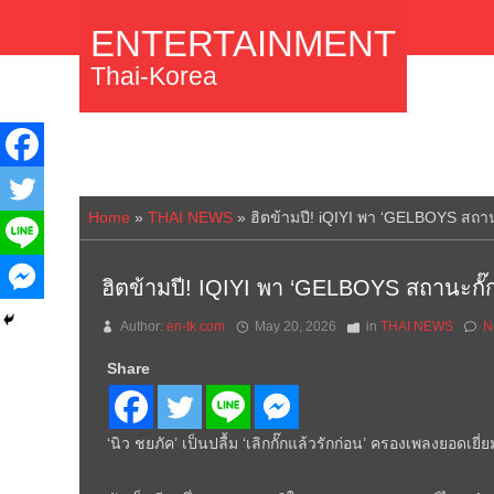
ENTERTAINMENT
Thai-Korea
Home
»
THAI NEWS
»
ฮิตข้ามปี! iQIYI พา ‘GELBOYS สถานะ
ฮิตข้ามปี! IQIYI พา ‘GELBOYS สถานะกั๊กใ
Author:
en-tk.com
May 20, 2026
in
THAI NEWS
N
Share
‘นิว ชยภัค’ เป็นปลื้ม ‘เลิกกั๊กแล้วรักก่อน’ ครองเพลงยอดเยี่