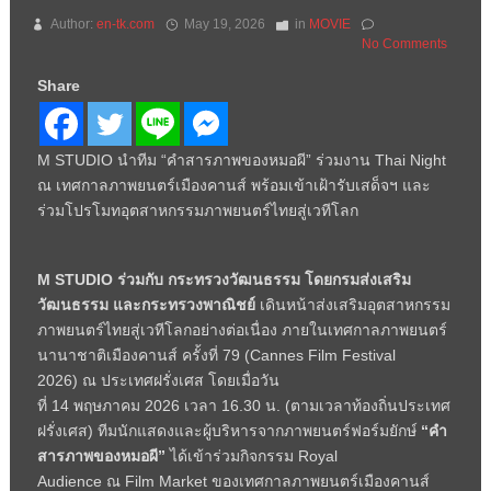
Author:
en-tk.com
May 19, 2026
in
MOVIE
No Comments
Share
M STUDIO นำทีม “คำสารภาพของหมอผี” ร่วมงาน Thai Night
ณ เทศกาลภาพยนตร์เมืองคานส์ พร้อมเข้าเฝ้ารับเสด็จฯ และ
ร่วมโปรโมทอุตสาหกรรมภาพยนตร์ไทยสู่เวทีโลก
M STUDIO
ร่วมกับ กระทรวงวัฒนธรรม โดยกรมส่งเสริม
วัฒนธรรม และกระทรวงพาณิชย์
เดินหน้าส่งเสริมอุตสาหกรรม
ภาพยนตร์ไทยสู่เวทีโลกอย่างต่อเนื่อง ภายในเทศกาลภาพยนตร์
นานาชาติเมืองคานส์ ครั้งที่
79 (Cannes Film Festival
2026)
ณ ประเทศฝรั่งเศส โดยเมื่อวัน
ที่
14
พฤษภาคม
2026
เวลา
16.30
น. (ตามเวลาท้องถิ่นประเทศ
ฝรั่งเศส) ทีมนักแสดงและผู้บริหารจากภาพยนตร์ฟอร์มยักษ์
“คำ
สารภาพของหมอผี”
ได้เข้าร่วมกิจกรรม
Royal
Audience
ณ
Film Market
ของเทศกาลภาพยนตร์เมืองคานส์