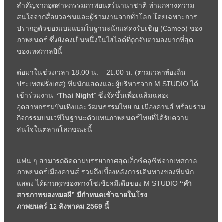
สำคัญจากอุตสาหกรรมภาพยนตร์นานาชาติ ท่ามกลางความ
สนใจจากสื่อมวลชนและผู้ร่วมงานจากทั่วโลก โดยเฉพาะการ
ปรากฏตัวของแบมแบมในฐานะนักแสดงรับเชิญ (
Cameo)
ของ
ภาพยนตร์ ซึ่งยังคงเป็นหนึ่งในไฮไลต์ที่ถูกจับตามองมากที่สุด
ของเทศกาลปีนี้
ต่อมาในช่วงเวลา 18.00 น. – 21.00 น. (ตามเวลาท้องถิ่น
ประเทศฝรั่งเศส) ทีมนักแสดงและผู้บริหารจาก
M STUDIO
ได้
เข้าร่วมงาน
“
Thai Night
”
ซึ่งจัดขึ้นเพื่อเฉลิมฉลอง
อุตสาหกรรมบันเทิงและวัฒนธรรมไทย ณ เมืองคานส์ พร้อมร่วม
กิจกรรมบนเวทีในฐานะตัวแทนภาพยนตร์ไทยที่ได้รับความ
สนใจในตลาดโลกขณะนี้
แฟน ๆ สามารถติดตามบรรยากาศสุดเอ็กซ์คลูซีฟจากเทศกาล
ภาพยนตร์เมืองคานส์ รวมถึงเบื้องหลังการเดินทางของทีมนัก
แสดง ได้ผ่านทุกช่องทางโซเชียลมีเดียของ
M STUDIO
“
คำ
สารภาพของหมอผี” มีกำหนดเข้าฉายในโรง
ภาพยนตร์
12
สิงหาคม 2569 นี้