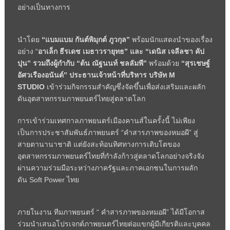
อย่างเป็นทางการ
นำโดย
“แบมแบม กันต์พิมุกต์ ภูวกุล”
พร้อมนักแสดงนำของเรื่อง
อย่าง “
อาเล็ก ธีรเดช เมธาวรายุทธ” และ “เดนิส เจลีลชา คัป
ปุน” รวมถึงผู้กำกับ “ต้น ณัฐนนท์ ชลลัมพี”
พร้อมด้วย
“สุรเชษฐ์
อัศวเรืองอนันต์” ประธานเจ้าหน้าที่บริหาร บริษัท
M
STUDIO
เข้าร่วมกิจกรรมสำคัญซึ่งจัดขึ้นเพื่อส่งเสริมและผลัก
ดันอุตสาหกรรมภาพยนตร์ไทยสู่ตลาดโลก
การเข้าร่วมเทศกาลภาพยนตร์เมืองคานส์ในครั้งนี้ ไม่เพียง
เป็นการประชาสัมพันธ์ภาพยนตร์ “คำสารภาพของหมอผี” สู่
สายตานานาชาติ แต่ยังสะท้อนทิศทางการเติบโตของ
อุตสาหกรรมภาพยนตร์ไทยที่กำลังก้าวสู่ตลาดโลกอย่างจริงจัง
ผ่านความร่วมมือระหว่างภาครัฐและภาคเอกชนในการผลัก
ดัน
Soft Power
ไทย
ภายในงาน ทีมภาพยนตร์ “ คำสารภาพของหมอผี” ได้มีโอกาส
ร่วมนำเสนอโปรเจกต์ภาพยนตร์ไทยต่อแขกผู้มีเกียรติและบุคคล