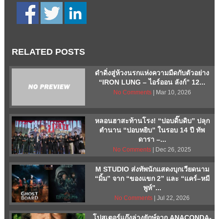
RELATED POSTS
ดำดิ่งสู่ห้วงนรกแห่งความมืดกับตัวอย่าง
“IRON LUNG – ไอร์ออน ลังก์” 12...
No Comments
| Mar 10, 2026
หลอนฮาสะท้านโรง! “ปอบดิ๊บดิบ” ปลุก
ตำนาน “ปอบหยิบ” ในรอบ 14 ปี ทัพ
ดารา –...
No Comments
| Dec 26, 2025
M STUDIO ส่งทัพนักแสดงบุกเวียดนาม
“มิ้ม” จาก “ของแขก 2” และ “แคร์–หมี
พูห์”...
No Comments
| Jul 22, 2026
โปสเตอร์แก๊งล่างูยักษ์จาก ANACONDA-