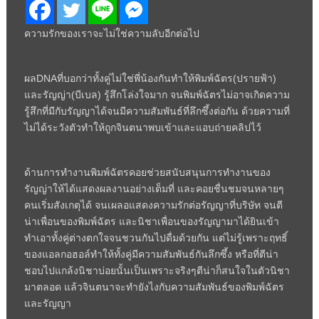
ความรักของเราจะไม่ใช่ความลับอีกต่อไป
ผลDNAที่บอกว่าทั้งคู่ไม่ใช่พี่น้องกันทำให้พิมพ์ฉัตร(ปรายฟ้า)
และรัญญ่า(บีเบล) รู้สึกโล่งใจมาก จนพิมพ์ฉัตรไม่อาจเกิดความ
รู้สึกที่มีกับรัญญาได้จนมีความสัมพันธ์ที่ลึกซึ้งต่อกัน ด้วยความที่
ไม่ได้ระวังตัวทำให้ถูกจินตนาพบเข้าและแอบถ่ายคลิปไว้
ด้านการทำงานพิมพ์ฉัตรคอยช่วยสนับสนุนการทำงานของ
รัญญ่าให้ได้แสดงผลงานอย่างเต็มที่ และคอยชื่นชมจนหลายๆ
คนเริ่มสังเกตุได้ จนเผลอแสดงความรักต่อรัญญาที่บริษัท จนตี
น่าเพื่อนของพิมพ์ฉัตร และนิชาเพื่อนของรัญญามาได้ยินเข้า
ทำเอาทั้งคู่ต่างตกใจจนชวนกันไปดื่มด้วยกัน แต่ไม่รู้เพราะฤทธิ์
ของแอลกอฮอล์ทำให้ทั้งคู่มีความสัมพันธ์กันลึกซึ้ง หรือที่ตีน่า
ชอบไปแกล้งนิชาบ่อยนั้นเป็นเพราะจริงๆตีน่าก็สนใจในตัวนิชา
มาตลอด แล้วจินตนาจะทำยังไงกับความสัมพันธ์ของพิมพ์ฉัตร
และรัญญา