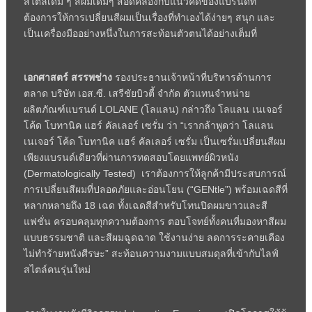
สไตล์เดิม ๆ สีผมเดิมๆ สอดคล้องกับแนวคิดของแบรนด์ที่
ต้องการให้การเปลี่ยนสีผมเป็นเรื่องที่ทำเองได้ง่ายๆ สนุก และ
เป็นเครื่องมืออย่างหนึ่งในการสะท้อนตัวตนได้อย่างเต็มที่
เอกศาสตร์ สรรพช่าง
รองประธานเจ้าหน้าที่บริหารด้านการ
ตลาด บริษัท เอส.ซี. เสรีชัยบิวตี้ จำกัด ตัวแทนจำหน่าย
ผลิตภัณฑ์แบรนด์ LOLANE (โลแลน) กล่าวถึง โลแลน เนเจอร์
โค้ด โบทานิค แฮร์ คัลเลอร์ เซรั่ม ว่า “เรากล้าพูดว่า โลแลน
เนเจอร์ โค้ด โบทานิค แฮร์ คัลเลอร์ เซรั่ม เป็นเซรั่มเปลี่ยนสีผม
เพียงแบรนด์เดียวที่ผ่านการทดสอบโดยแพทย์ผิวหนัง
(Dermatologically Tested) เราต้องการให้ลูกค้ามีประสบการณ์
การเปลี่ยนสีผมที่ปลอดภัยและอ่อนโยน (“GENtle”) พร้อมเฉดสีที่
หลากหลายถึง 18 เฉด ทั้งเฉดสีสำหรับโทนปิดผมขาวและสี
แฟชั่น ครอบคลุมทุกความต้องการ ตอบโจทย์ทั้งคนที่มองหาสีผม
แบบธรรมชาติ และสีผมฉูดฉาด ใช้งานง่าย ลดการระคายเคือง
ไม่ทำร้ายหนังศีรษะ” สะท้อนความงามแบบสมดุลที่เข้ากับไลฟ์
สไตล์คนรุ่นใหม่