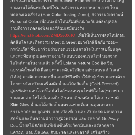
ภายในงานยังมีกิจกรรม Interactive Experience เปิดโอกาสให้ผู้
ร่วมงานได้ค้นพบสีผมที่ใช่ผ่านกิจกรรมหลากหลาย อาทิ โซน
ทดลองเฉดสีจริง (Hair Color Testing Zone), กิจกรรมวิเคราะห์
Personal Color เพื่อแนะนำโทนสีผมที่เหมาะกับแต่ละบุคคล
รวมถึงการทดลองฟิลเตอร์สีผมเสมือนจริง
https://vm.tiktok.com/ZMDSvJXrK/
เพื่อให้เห็นภาพลุคใหม่ก่อน
ตัดสินใจ และกิจกรรม Meet & Greet อย่างใกล้ชิดกับ “ออม–
กรณ์นภัส” ที่จะมาร่วมถ่ายทอดแรงบันดาลใจในการเปลี่ยนลุค
และสะท้อนมุมมองความงามในแบบของคนรุ่นใหม่ นอกจาก
ไฮไลต์ภายในงานแล้ว ครั้งนี้ Lolane Neture Cod ยังเชิญ
แบรนด์น้ำผลไม้เพื่อสุขภาพระดับพรีเมียม อย่างแบรนด์ “เลเล่”
(Lélé) มาเติมความสดชื่นและมีชีวิตชีวาให้กับผู้เข้าร่วมงานด้วย
โดยการจัดเตรียมเครื่องดื่มน้ำผลไม้สกัดเย็น (Cold-Pressed)
สูตรพิเศษ ตอบโจทย์ไลฟ์สไตล์ของคนรุ่นใหม่ที่ใส่ใจสุขภาพ มา
ร่วมแจกจ่ายให้ได้ลิ้มลองถึง 2 รสชาติยอดนิยม ได้แก่ รสชาติ
Skin Glow น้ำผลไม้สกัดเย็นสูตรเฉพาะที่ผสานคุณค่าจาก
ธรรมชาติของ ลูกแพร, แอปเปิลเขียว และ สัปปะรด มอบความ
สดชื่นและคืนความฉ่ำวาวสู่ผิวพรรณ และ รสชาติ Go Away
Doc น้ำผลไม้สกัดเย็นที่เข้มข้นด้วยวิตามินและแร่ธาตุจาก
แครอท, แอปเปิลแดง, สัปปะรด และเซอราลี่ เสริมสร้าง