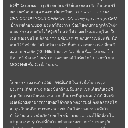
พงศ์”
นักแสดงดาวรุ่งตัวท็อปจากซีรีส์และละครฮิต ขึ้นแท่นพรี
เซนเตอร์คนล่าสุด จัดงานเปิดตัวใหญ่
“
BOTANIC COLOR
GEN COLOR YOUR GENERATION สวยทุกลุค ออร่าทุก GEN”
ย้ำภาพลักษณ์ของแบรนด์ที่ต้องการเชื่อมโยงกับกลุ่มลูกค้าใหม่ๆ
และสร้างความมั่นใจให้ผู้บริโภคว่าไม่ว่าจะเป็นคนอายุไหน ใน
เจนเนอเรชั่นไหนก็สามารถเปลี่ยนลุค สนุกกับการเปลี่ยนสีผมได้
แบบไร้ขีดจำกัด ไฮไลท์ในงานจัดเต็มกับประสบการณ์เปลี่ยนสี
ผมแบบเจนเทิล (“GENtle”) ของเซรั่มเปลี่ยนสีผม โลแลน โบทา
นิค แฮร์ คัลเลอร์ เซรั่ม ณ เดอะมอลล์ ไลฟ์สโตร์ บางกะปิ ลาน
MCC Hall ชั้น G เมื่อวันก่อน
โดยการร่วมงานกับ
ออม
– กรณ์นภัส
ในครั้งนี้เป็นการจุด
ประกายให้คนทุกเจเนอเรชั่นกล้าเปลี่ยนลุค เช่นเดียวกับเธอที่
สนุกกับการเปลี่ยนผม จนกลายเป็นภาพที่ทุกคนจดจำได้ สีผมที่
เธอเลือกยังสามารถถ่ายทอดได้ทุกลุค ทุกอารมณ์ ตั้งแต่ลุคสดใส
ละมุน ไปจนถึงบทบาทดราม่าเข้มข้น ได้อย่างน่าประทับใจ
ทำให้ “ออม–กรณ์นภัส” ตอบโจทย์ภาพของแบรนด์ได้ดีที่สุดใน
แง่มุมของคนรุ่นใหม่ที่มั่นใจ กล้าแสดงออก และไม่หยุดอยู่กับ