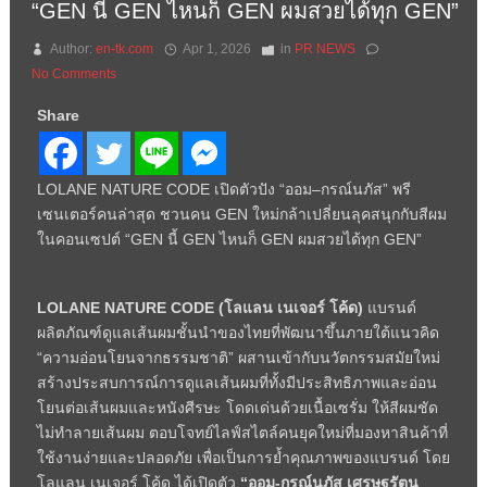
“GEN นี้ GEN ไหนก็ GEN ผมสวยได้ทุก GEN”
Author:
en-tk.com
Apr 1, 2026
in
PR NEWS
No Comments
Share
LOLANE NATURE CODE เปิดตัวปัง “ออม–กรณ์นภัส” พรี
เซนเตอร์คนล่าสุด ชวนคน GEN ใหม่กล้าเปลี่ยนลุคสนุกกับสีผม
ในคอนเซปต์ “GEN นี้ GEN ไหนก็ GEN ผมสวยได้ทุก GEN”
LOLANE NATURE CODE (
โลแลน เนเจอร์ โค้ด)
แบรนด์
ผลิตภัณฑ์ดูแลเส้นผมชั้นนำของไทยที่พัฒนาขึ้นภายใต้แนวคิด
“ความอ่อนโยนจากธรรมชาติ” ผสานเข้ากับนวัตกรรมสมัยใหม่
สร้างประสบการณ์การดูแลเส้นผมที่ทั้งมีประสิทธิภาพและอ่อน
โยนต่อเส้นผมและหนังศีรษะ โดดเด่นด้วยเนื้อเซรั่ม ให้สีผมชัด
ไม่ทำลายเส้นผม ตอบโจทย์ไลฟ์สไตล์คนยุคใหม่ที่มองหาสินค้าที่
ใช้งานง่ายและปลอดภัย เพื่อเป็นการย้ำคุณภาพของแบรนด์ โดย
โลแลน เนเจอร์ โค้ด ได้เปิดตัว
“ออม-กรณ์นภัส เศรษฐรัตน