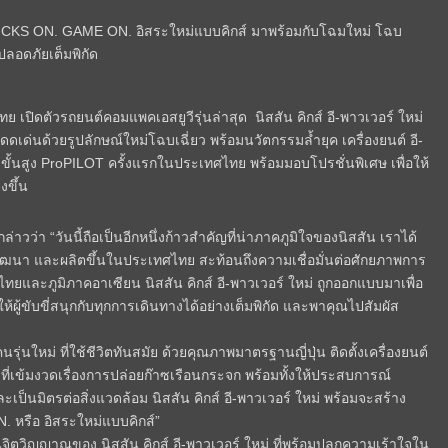
ปต์ KICKS ON. GAME ON. อิสระใหม่แบบคิกส์ มาพร้อมกับโฉมใหม่ โฉบ
ปลอดภัยเต็มพิกัด
 เปิดตัวรถยนต์คอมแพคเอสยูวีรุ่นล่าสุด นิสสัน คิกส์ อี-พาวเวอร์ ใหม่
ดดเด่นด้วยรูปลักษณ์ใหม่โฉบเฉี่ยว พร้อมนวัตกรรมล้ำยุค เครื่องยนต์ อี-
ขั้นสูง ProPILOT ครั้งแรกในประเทศไทย พร้อมมอบโปรชั่นพิเศษ เพื่อให้
งขึ้น
ล่าวว่า “วันนี้ถือเป็นอีกหนึ่งก้าวสำคัญที่น่าภาคภูมิใจของนิสสัน เราได้
การพัฒนา และผลิตขึ้นในประเทศไทย สะท้อนถึงความเชื่อมั่นต่อศักยภาพการ
ละภูมิภาคอาเซียน นิสสัน คิกส์ อี-พาวเวอร์ ใหม่ ถูกออกแบบมาเพื่อ
ห้ผู้ขับขี่สนุกกับทุกการเดินทางได้อย่างเต็มพิกัด และพาคุณไปสัมผัส
่นใหม่ ที่ใช้ชีวิตทันสมัย ด้วยคุณภาพมาตรฐานญี่ปุ่น ติดตั้งเครื่องยนต์
ที่เข้มงวดเรื่องการปล่อยก๊าซเรือนกระจก พร้อมทั้งให้ประสบการณ์
เป็นมิตรต่อสิ่งแวดล้อม นิสสัน คิกส์ อี-พาวเวอร์ ใหม่ พร้อมจะสร้าง
หรือ อิสระใหม่แบบคิกส์”
ิตวิญญาณของ นิสสัน คิกส์ อี-พาวเวอร์ ใหม่ ที่พร้อมปลุกความเร้าใจใน