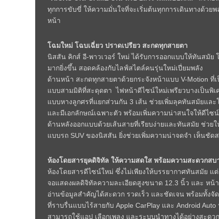
ทุกการขับขี่ ให้ความมั่นใจที่จะเริ่มต้นทุกการเดินทางด้วยพ
หน้า
โฉมใหม่ โฉบเฉี่ยว ปราดเปรียว สะกดทุกสายตา
นิสสัน คิกส์ อี-พาวเวอร์ ใหม่ ได้รับการออกแบบให้ทันสมั
มากยิ่งขึ้น สอดคล้องกับไลฟ์สไตล์คนรุ่นใหม่เปี่ยมพลัง
ด้านหน้า สะกดทุกสายตาด้วยกระจังหน้าแบบ V-Motion ที่เ
แบบสามมิติที่สะดุดตา ไฟหน้าดีไซน์ใหม่เพรียวบางเป็นพิเศ
แบบหางลูกศรที่แยกส่วนกัน 3 เส้น ช่วยเพิ่มลุคทันสมัยและ
และมีเอกลักษณ์เฉพาะตัว พร้อมเพิ่มความน่าสนใจให้ดีไซน์ข
ด้านหลังออกแบบด้วยเส้นสายที่เรียบง่ายและทันสมัย ช่วยให
แบบรถ SUV ของนิสสัน ยิ่งช่วยเพิ่มความน่าจดจำ เห็
ห้องโดยสารยุคดิจิทัล ให้ความสดใส พร้อมความสะดวกสบ
ห้องโดยสารดีไซน์ใหม่ ซึ่งไม่เพียงให้บรรยากาศทันสมัย แต่ย
จอแสดงผลดิจิทัลความละเอียดสูงขนาด 12.3 นิ้ว และ หน้าจ
อ่านข้อมูลสำคัญได้สะดวก รวดเร็ว และชัดเจน พร้อมทั้งจั
ที่ราบรื่นแบบไร้สายกับ Apple CarPlay และ Android Auto หร
สามารถใช้แอป เลือกเพลง และระบบนำทางได้อย่างสะดวกในทุก