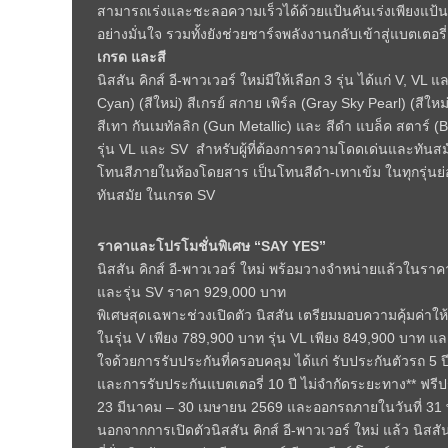
สามารถเร่งและชะลอความเร็วได้ด้วยแป้นคันเร่งเพียงแป้น
อย่างมั่นใจ รวมทั้งยังช่วยชาร์จพลังงานกลับเข้าสู่แบตเต
เกรด และสี
นิสสัน คิกส์ อี-พาวเวอร์ ใหม่มีให้เลือก 3 รุ่น ได้แก่ V, VL
Cyan) (สีใหม่) สีเกรย์ สกาย เพิร์ล (Gray Sky Pearl) (สีใ
สีเทา กันเมทัลลิก (Gun Metallic) และ สีดำ แบล็ค สตาร์
รุ่น VL และ SV สำหรับผู้ที่ต้องการความโดดเด่นและทันสมั
โทนสีภายในห้องโดยสาร เป็นโทนสีดำ-เทาเข้ม ในทุกรุ่นย่อ
ทันสมัย ในเกรด SV
ราคาและโปรโมชั่นพิเศษ “SAY YES”
นิสสัน คิกส์ อี-พาวเวอร์ ใหม่ พร้อมวางจำหน่ายแล้วในราคาที
และรุ่น SV ราคา 929,000 บาท
พิเศษสุดเฉพาะช่วงเปิดตัว นิสสัน เตรียมมอบความคุ้มค่าให้ค
ในรุ่น V เพียง 789,900 บาท รุ่น VL เพียง 849,900 บาท แล
ใจด้วยการรับประกันที่ครอบคลุม ได้แก่ รับประกันตัวรถ 5 ป
และการรับประกันแบตเตอรี่ 10 ปี ไม่จำกัดระยะทาง** ฟรีปร
23 มีนาคม – 30 เมษายน 2569 และออกรถภายในวันที่ 31
นอกจากการเปิดตัวนิสสัน คิกส์ อี-พาวเวอร์ ใหม่ แล้ว นิส