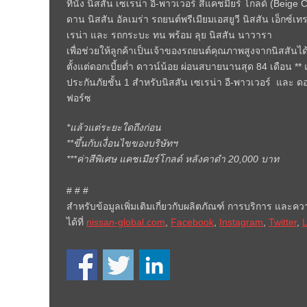
ที่นั่ง นิสสัน เซเรน่า อี-พาวเวอร์ สีแคชมียร์ โกลด์ (Be
ดาน นิสสัน อัลเมร่า รถยนต์พรีเมียมเอสยูวี นิสสัน เอ็กซ์
เรน่า และ รถกระบะ ทน พร้อม ลุย นิสสัน นาวารา
เพื่อช่วยให้ลูกค้าเป็นเจ้าของรถยนต์คุณภาพสูงจากนิสสัน
ตั้งแต่ดอกเบี้ยต่ำ ดาวน์น้อย ผ่อนสบายนานสุด 84 เดือน *
ประกันภัยชั้น 1 สำหรับนิสสัน เซเรน่า อี-พาวเวอร์ และ ดอก
ฟอร์ซ
*แล้วแต่ระยะใดถึงก่อน
**ขึ้นกับเงื่อนไขของบริษัทฯ
***ค่าสีพิเศษ แคชเมียร์โกลด์ หลังคาดำ 20,000 บาท
# # #
สำหรับข้อมูลเพิ่มเติมเกี่ยวกับผลิตภัณฑ์ การบริการ และ
ได้ที่
nissan-global.com
,
Facebook
,
Instagram
,
Twitter
,
L