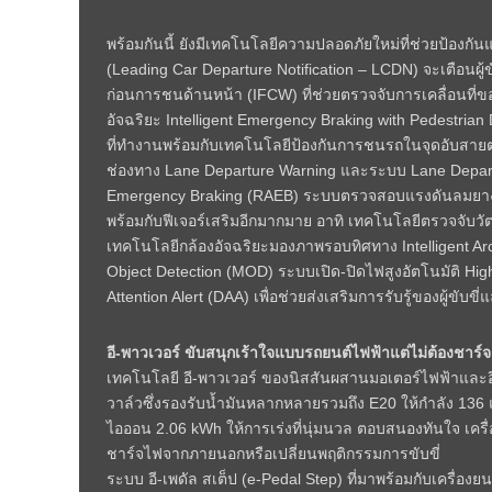
พร้อมกันนี้ ยังมีเทคโนโลยีความปลอดภัยใหม่ที่ช่วยป้องกันและ
(Leading Car Departure Notification – LCDN) จะเตือนผู้ขับ
ก่อนการชนด้านหน้า (IFCW)
ที่ช่วยตรวจจับการเคลื่อนที
อัจฉริยะ Intelligent Emergency Braking with Pedestria
ที่ทำงานพร้อมกับเทคโนโลยีป้องกันการชนรถในจุดอับสายตา 
ช่องทาง Lane Departure Warning และระบบ Lane Depart
Emergency Braking (RAEB) ระบบตรวจสอบแรงดันลมยางอัต
พร้อมกับฟีเจอร์เสริมอีกมากมาย อาทิ เทคโนโลยีตรวจจับวัตถุ
เทคโนโลยีกล้องอัจฉริยะมองภาพรอบทิศทาง Intelligent Ar
Object Detection (MOD) ระบบเปิด-ปิดไฟสูงอัตโนมัติ High 
Attention Alert (DAA) เพื่อช่วยส่งเสริมการรับรู้ของผู้ขับ
อี-พาวเวอร์ ขับสนุกเร้าใจแบบรถยนต์ไฟฟ้าแต่ไม่ต้องชาร์จ
เทคโนโลยี อี-พาวเวอร์ ของนิสสันผสานมอเตอร์ไฟฟ้าและอิน
วาล์วซึ่งรองรับน้ำมันหลากหลายรวมถึง E20 ให้กำลัง 136 
ไอออน 2.06 kWh ให้การเร่งที่นุ่มนวล ตอบสนองทันใจ เครื่
ชาร์จไฟจากภายนอกหรือเปลี่ยนพฤติกรรมการขับขี่
ระบบ อี-เพดัล สเต็ป (e-Pedal Step) ที่มาพร้อมกับเครื่องย