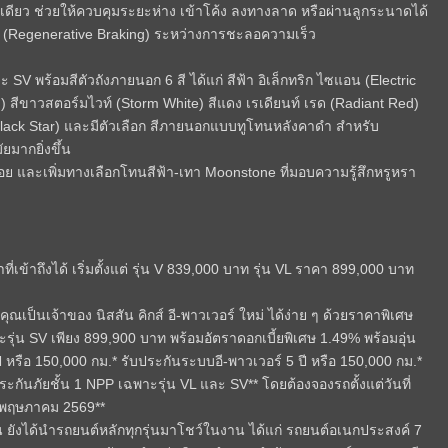
เดียว ช่วยให้ควบคุมระยะห่าง เข้าโค้ง ลงทางลาด หรือผ่านลูกระนาดได้
อรี่ (Regenerative Braking) ระหว่างการชะลอความเร็ว
 และ SV พร้อมสีตัวถังภายนอก 6 สี ได้แก่ สีฟ้า อิเล็กทริก ไซแอน (Electric
หม่) สีขาวสตอร์มไวท์ (Storm White) สีแดง เรเดียนท์ เรด (Radiant Red)
 (Black Star) และมีตัวเลือก สีภายนอกแบบทูโทนหลังคาดำ สำหรับ
ยมากยิ่งขึ้น
ย และเพิ่มทางเลือกโทนสีฟ้า-เทา Moonstone ที่มอบความรู้สึกหรูหรา
่เข้าถึงได้ เริ่มตั้งแต่ รุ่น V 839,000 บาท รุ่น VL ราคา 899,000 บาท
ุณเป็นเจ้าของ นิสสัน คิกส์ อี-พาวเวอร์ ใหม่ ได้ง่าย ๆ ด้วยราคาพิเศษ
ะรุ่น SV เพียง 899,900 บาท พร้อมอัตราดอกเบี้ยพิเศษ 1.49% พร้อมอุ่น
ี หรือ 150,000 กม.* รับประกันระบบอี-พาวเวอร์ 5 ปี หรือ 150,000 กม.*
ะกันภัยชั้น 1 NPP เฉพาะรุ่น VL และ SV** โดยต้องจองรถตั้งแต่วันที่
 พฤษภาคม 2569**
สัน ยังได้นำรถยนต์หลักทุกรุ่นมาโชว์ในงาน ได้แก่ รถยนต์อเนกประสงค์ 7