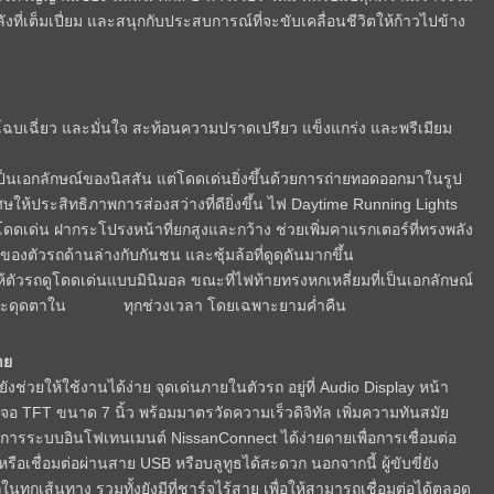
ลังที่เต็มเปี่ยม และสนุกกับประสบการณ์ที่จะขับเคลื่อนชีวิตให้ก้าวไปข้าง
ย โฉบเฉี่ยว และมั่นใจ สะท้อนความปราดเปรียว แข็งแกร่ง และพรีเมียม
ป็นเอกลักษณ์ของนิสสัน แต่โดดเด่นยิ่งขึ้นด้วยการถ่ายทอดออกมาในรูป
ษให้ประสิทธิภาพการส่องสว่างที่ดียิ่งขึ้น ไฟ Daytime Running Lights
โดดเด่น ฝากระโปรงหน้าที่ยกสูงและกว้าง ช่วยเพิ่มคาแรกเตอร์ที่ทรงพลัง
องตัวรถด้านล่างกับกันชน และซุ้มล้อที่ดูดุดันมากขึ้น
้ตัวรถดูโดดเด่นแบบมินิมอล ขณะที่ไฟท้ายทรงหกเหลี่ยมที่เป็นเอกลักษณ์
นชัดสะดุดตาใน ทุกช่วงเวลา โดยเฉพาะยามค่ำคืน
าย
ังช่วยให้ใช้งานได้ง่าย จุดเด่นภายในตัวรถ อยู่ที่ Audio Display หน้า
อ TFT ขนาด 7 นิ้ว พร้อมมาตรวัดความเร็วดิจิทัล เพิ่มความทันสมัย
ดการระบบอินโฟเทนเมนต์ NissanConnect ได้ง่ายดายเพื่อการเชื่อมต่อ
ือเชื่อมต่อผ่านสาย USB หรือบลูทูธได้สะดวก นอกจากนี้ ผู้ขับขี่ยัง
เส้นทาง รวมทั้งยังมีที่ชาร์จไร้สาย เพื่อให้สามารถเชื่อมต่อได้ตลอด