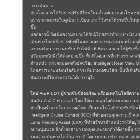
การเดินทาง
ห้องโดยสารได้รับการปรับดีไซน์ใหม่ตั้งแต่แผงคอนโซลหน
บรรยากาศภายในดูเป็นระเบียบ และใช้งานได้ง่ายขึ้นในทุกจุ
ขึ้น
นอกจากนี้ ยังเพิ่มความสบายให้กับผู้โดยสารด้วยเบาะนั่
เดินทางไกลหรือการขับขี่ในสภาพจราจรหนาแน่น พร้อมบุด้
อากาศร้อน เบาะคนขับปรับไฟฟ้า 6 ทิศทาง ช่วยให้ผู้ขับขี่ป
ปรับมุมพนักพิงให้นั่งสบายขึ้น พื้นที่โดยสารที่กว้างขวา
ตำแหน่ง กระจกมองหลังอัจฉริยะ Intelligent Rear View Mirro
โดยสารเบาะหลังหรือสัมภาระที่บดบังทัศนวิสัย พื้นที่เก็
สัมภาระที่ใช้ประจำวันได้อย่างจุใจ
ใหม่ ProPILOT ผู้ช่วยขับขี่อัจฉริยะ พร้อมเทคโนโลยีคว
นิสสัน คิกส์ อี-พาวเวอร์ ใหม่ ให้ความอุ่นใจกับระบบควา
ตัวเป็นครั้งแรกในประเทศไทย เป็นเทคโนโลยีช่วยขับขี่อัตโ
Intelligent Cruise Control (ICC) ที่ช่วยควบคุมความเร
Lane Keeping Assist (LKA) ที่ช่วยรักษาตำแหน่งรถให้
อย่างนุ่มนวล อีกทั้งยังสามารถหยุดและออกตัวได้ง่ายขึ้
ระหว่างเดินทางได้เป็นอย่างดี โดยระบบจะทำงานอย่างต่อเนื