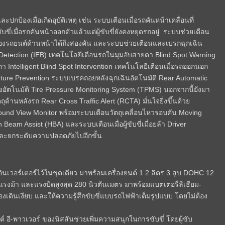
ปกป้องเมื่อเกิดอุบัติเหตุ เช่น ระบบเตือนเมื่อรถคันหน้าเคลื่อนที่
ขี่เมื่อรถคันหน้าออกตัวแล้วแต่ผู้ขับขี่ยังคงหยุดรถอยู่
ระบบช่วยเตือน
่ของรถยนต์ด้านหน้าได้ถึงสองคัน และระบบช่วยเตือนและเบรกฉุกเฉิน
n Detection (IEB) เทคโนโลยีเตือนรถในมุมอับสายตา Blind Spot Warning
Intelligent Blind Spot Intervention เทคโนโลยีเตือนเมื่อรถออกนอก
ure Prevention ระบบเบรคถอยหลังฉุกเฉินอัตโนมัติ Rear Automatic
โนมัติ Tire Pressure Monitoring System (TPMS) นอกจากนี้ยังมา
ด้านหลังรถ Rear Cross Traffic Alert (RCTA) มั่นใจยิ่งขึ้นด้วย
ound View Monitor พร้อมระบบเตือนวัตถุเคลื่อนไหวรอบคัน Moving
Beam Assist (HBA) และระบบเตือนเมื่อผู้ขับขี่เมื่อยล้า Driver
ขี่และยกระดับความปลอดภัยไปอีกขั้น
เวอร์เตอร์ไว้ในชุดเดียว มาพร้อมเครื่องยนต์ 1.2 ลิตร 3 สูบ DOHC 12
แรงม้า และแรงบิดสูงสุด 280 นิวตันเมตร มาพร้อมแบตเตอรี่ลิเธียม-
องเดินเงียบ และให้ความรู้สึกขับขี่แบบรถไฟฟ้าเต็มรูปแบบ โดยไม่ต้อง
นต์ อี-พาวเวอร์ ของนิสสันช่วยเพิ่มความสนุกในการขับขี่ โดยผู้ขับ