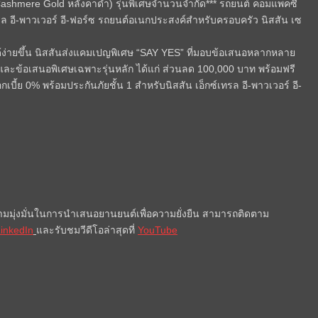
ige Cashmere Gold หลังคาดำ) รุ่นพิเศษจำนวนจำกัด*** รถยนต์ คอมแพคซี
เทรล อี-พาวเวอร์ อี-ฟอร์ซ รถยนต์อเนกประสงค์สำหรับครอบครัว นิสสัน เซ
ได้ง่ายขึ้น นิสสันส่งแคมเปญพิเศษ “SAY YES” ที่มอบข้อเสนอหลากหลาย
* และข้อเสนอพิเศษเฉพาะรุ่นหลัก ได้แก่ ส่วนลด 100,000 บาท พร้อมฟรี
เบี้ย 0% พร้อมประกันภัยชั้น 1 สำหรับนิสสัน เอ็กซ์เทรล อี-พาวเวอร์ อี-
ความมุ่งมั่นในการนำเสนอยานยนต์เพื่อความยั่งยืน สามารถติดตาม
inkedIn
และรับชมวีดีโอล่าสุดที่
YouTube