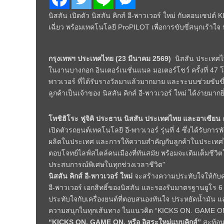
นิสสัน เปิดตัว นิสสัน คิกส์ อี-พาวเวอร์ ใหม่ กับคอนเซ
เฉี่ยว พร้อมเทคโนโลยี ProPILOT เพื่อการขับขี่สนุกเร้าใจ 
กรุงเทพฯ ประเทศไทย (23 มีนาคม 2569)
นิสสัน ประเทศไทย
ในงานบางกอก อินเตอร์เนชั่นแนล มอเตอร์โชว์ ครั้งที่ 47 โ
พาวเวอร์ ที่ได้รับรางวัลมาแล้วมากมาย และระบบช่วยขับขี่
ลูกค้าเป็นเจ้าของ นิสสัน คิกส์ อี-พาวเวอร์ ใหม่ ได้ง่ายมากยิ่
โทชิฮิโระ ฟูจิคิ ประธาน นิสสัน ประเทศไทย และอาเซียน
ก
เปิดตัวรถยนต์เทคโนโลยี อี-พาวเวอร์ รุ่นที่ 4 ซึ่งได้รับ
ผลิตในประเทศ และการให้ความสำคัญกับลูกค้าในประเทศไทยแ
ตอบโจทย์ไลฟ์สไตล์คนเมืองที่ทันสมัย พร้อมจะเติมเต็มชีวิตใ
ประสบการณ์พิเศษในทุกช่วงเวลาชีวิต”
นิสสัน คิกส์ อี-พาวเวอร์ ใหม่
จะสร้างความประทับใจให้กับคนรุ
อี-พาวเวอร์ เอกสิทธิ์ของนิสสัน และรองรับมาตรฐานยูโร 6 
ประทับใจกับเครื่องยนต์ที่ตอบสนองทันใจ ประหยัดน้ำมัน และ
ความสนุกในทุกเส้นทาง ในแนวคิด “KICKS ON. GAME ON. 
“KICKS ON. GAME ON. หรือ อิสระใหม่แบบคิกส์”
สะท้อนจ