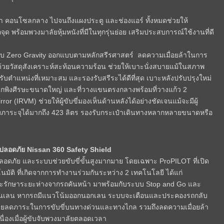
้า คอนโซลกลาง ไปจนถึงแผงประตู และช่องแอร์ ทั้งหมดช่วยให้
ด พร้อมพวงมาลัยหุ้มหนังที่มีในทุกรุ่นย่อย เสริมประสบการณ์ใช้งานที่ดี
งแบบ Zero Gravity ออกแบบตามหลักสรีรศาสตร์ ลดความเมื่อยล้าในการ
วยวัสดุสังเคราะห์สะท้อนความร้อน ช่วยให้เบาะนั่งสบายแม้ในสภาพ
รับตำแหน่งที่เหมาะสม และรองรับสรีระได้ดีที่สุด เบาะหลังปรับปรุงใหม่
ง พนักพิงศีรษะขนาดใหญ่ และที่วางแขนตรงกลางพร้อมที่วางแก้ว 2
r (IRVM) ช่วยให้ผู้ขับขี่มองเห็นด้านหลังได้อย่างชัดเจนแม้จะมีผู้
บสัมภาระจุได้มากถึง 423 ลิตร รองรับกระเป๋าเดินทางหลากหลายขนาดหรือ
ามปลอดภัย Nissan 360 Safety Shield
มปลอดภัย และระบบช่วยขับขี่ขั้นสูงมากมาย โดยเฉพาะ ProPILOT ที่เปิด
นมัติ ที่เกิดจากการทำงานร่วมกันระหว่าง 2 เทคโนโลยี ได้แก่
็วและรักษาระยะห่างจากรถคันหน้า มาพร้อมกับระบบ Stop and Go และ
อยู่ในเลน หากรถมีแนวโน้มออกนอกเลน ระบบจะเตือนและประคองรถกลับ
น ช่วยลดภาระในการขับขี่บนทางด่วนและทางไกล รวมถึงลดความเมื่อยล้า
่องเมื่อผู้ขับจับพวงมาลัยตลอดเวลา