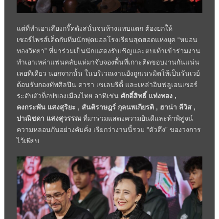
แต่ที่ทำเอาเสียงกรี๊ดดังสนั่นจนห้างแทบแตก ต้องยกให้
เซอร์ไพรส์เด็ดกับทีมนักฟุตบอลโรงเรียนสุดฮอตแห่งยุค “หมอน
ทองวิทยา” ที่มาร่วมเป็นนักแสดงรับเชิญและตบเท้าเข้าร่วมงาน
ทำเอาเหล่าแฟนคลับแห่มาจับจองพื้นที่เกาะติดขอบงานกันแน่น
เลยทีเดียว นอกจากนั้น ในบริเวณงานยังถูกเนรมิตให้เป็นรันเวย์
ต้อนรับกองทัพศิลปิน ดารา เซเลบริตี้ และเหล่าอินฟลูเอนเซอร์
ระดับตัวท็อปของเมืองไทย อาทิเช่น
ศักดิ์สิทธิ์ แท่งทอง ,
คงกระพัน แสงสุริยะ , สันติราษฎร์ กุลนพเกียรติ , ฮาน่า ลีวิส ,
ปาณิชดา แสงสุวรรณ
ที่มาร่วมแสดงความยินดีและท้าพิสูจน์
ความหลอนกันอย่างคับคั่ง เรียกว่างานนี้รวม “ตัวตึง” ของวงการ
ไว้เพียบ