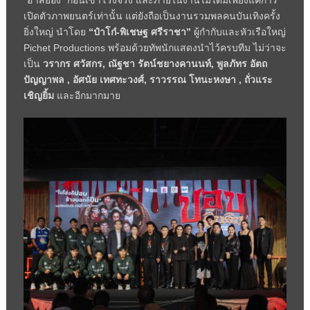
เปิดตัวภาพยนตร์เท่านั้น แต่ยังถือเป็นงานรวมพลคนบันเทิงครั้ง
ยิ่งใหญ่ นำโดย
“ป๋าโก๋-พิเชษฐ ศรีราชา”
ผู้กำกับและหัวเรือใหญ่
Pichet Productions พร้อมด้วยทัพนักแสดงนำไว้ครบทีม ไม่ว่าจะ
เป็น
วรากร ศวัสกร, ณัฐชา รัตน์ชยางคานนท์, พูลภัทร อัตถ
ปัญญาพล , อัศนัย เทศทะวงศ์, ราวรรณ โทนะหงษา , ถั่วแระ
เชิญยิ้ม
และอีกมากมาย