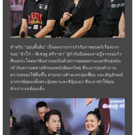
สำหรับ “ปอบดิ๊บดิบ” เป็นผลงานการกำกับภาพยนตร์เรื่องแรก
ของ “ป๋าโก๋ – พิเชษฐ ศรีราชา” ผู้กำกับมือทองสายบู๊จากจอแก้ว
ที่ขอกระโดดมาชิมลางจอเงินด้วยการผสมผสานแอกชันสุดมัน
เข้ากับความคลาสสิกของหนังผีตลกไทย ที่จะมาปลุกตำนาน
ความสยองให้ตื่นขึ้น ท่ามกลางตัวละครสุดเพี้ยน และสัญลักษณ์
อาถรรพ์สุดงงทั้งพระอุ้มหมาและชีอุ้มแมว ที่จะมาทำให้คุณ
หัวเราะจนท้องแข็ง