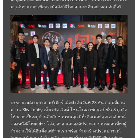
มาเล่นๆ แต่มาเพื่อทวงบัลลังก์ผีไทยสายฮาคืนอย่างสมศักดิ์ศรี
บรรยากาศงานกาล่าพรีเมียร์ เมื่อค่ำคืนวันที่ 23 ธันวาคมที่ผ่าน
มา ณ Sky Lobby เซ็นทรัลเวิลด์ โซนโรงภาพยนตร์ ชั้น 8 ถูกจัด
ให้กลายเป็นหมู่บ้านลึกลับชวนขนลุก มีทั้งดิสเพลย์สุดเอกลักษณ์
ของหนังผีไทยอย่าง โอ่ง, ศาล และองค์ประกอบชวนหลอนที่พาผู้
ร่วมงานให้ได้อินตั้งแต่ก้าวแรก พร้อมร่วมสร้างประสบการณ์
“ฮาสยอง” ก่อนเข้าโรงจริง และภายในงานไม่ได้มีเพียงแค่การ