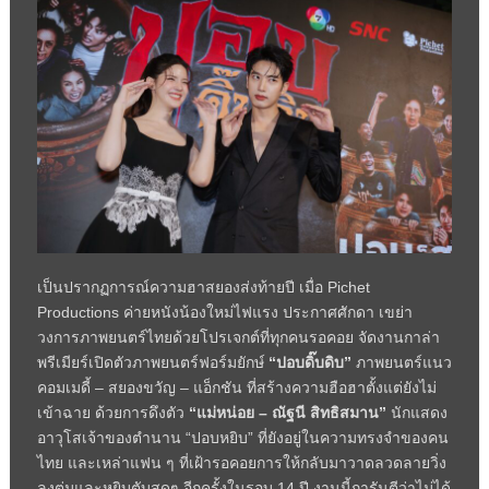
เป็นปรากฏการณ์ความฮาสยองส่งท้ายปี เมื่อ Pichet
Productions ค่ายหนังน้องใหม่ไฟแรง ประกาศศักดา เขย่า
วงการภาพยนตร์ไทยด้วยโปรเจกต์ที่ทุกคนรอคอย จัดงานกาล่า
พรีเมียร์เปิดตัวภาพยนตร์ฟอร์มยักษ์
“ปอบดิ๊บดิบ”
ภาพยนตร์แนว
คอมเมดี้ – สยองขวัญ – แอ็กชัน ที่สร้างความฮือฮาตั้งแต่ยังไม่
เข้าฉาย ด้วยการดึงตัว
“แม่หน่อย – ณัฐนี สิทธิสมาน”
นักแสดง
อาวุโสเจ้าของตำนาน “ปอบหยิบ” ที่ยังอยู่ในความทรงจำของคน
ไทย และเหล่าแฟน ๆ ที่เฝ้ารอคอยการให้กลับมาวาดลวดลายวิ่ง
ลงตุ่มและหยิบตับสดๆ อีกครั้งในรอบ 14 ปี งานนี้การันตีว่าไม่ได้