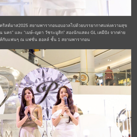
ยปี คริสต์มาส2025 สยามพารากอนอบอวลไปด้วยบรรยากาศแห่งความสุข
ชร ณ นคร” และ “เมษ์–ญดา วัชระมูสิก” สองนักแสดง GL เคมีปัง จากค่าย
้กับแฟนๆ ณ แฟชั่น ฮอลล์ ชั้น 1 สยามพารากอน