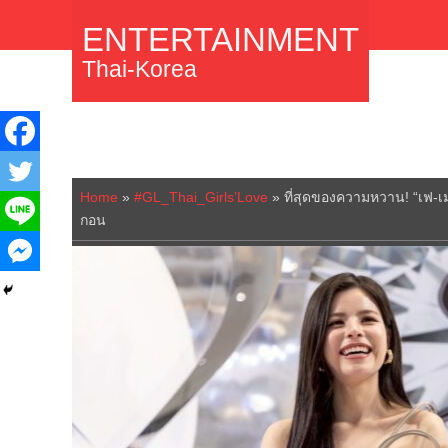
ENTERTAINMENT
Thai-Korea
Home
»
#GL_Thai_Girls’Love
»
ที่สุดของความหวาน! “เฟ-
กอน