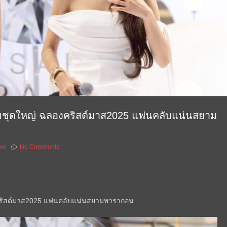
สุขชุดใหญ่ ฉลองคริสต์มาส2025 แฟนคลับแน่นสยาม
ve
No Comments
องคริสต์มาส2025 แฟนคลับแน่นสยามพารากอน