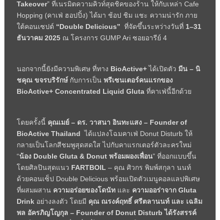
Takeover
” ที่เนรมิตความคิวท์สุดชิคของร้าน ให้กับเหล่า Cafe
Hopping (คาเฟ่ ฮอปปิ้ง) ได้มา ช้อป ชิม แชะ ความน่ารัก ภาย
ใต้คอนเซปต์
“Double Delicious”
ที่จัดขึ้นระหว่างวันที่
1–31
ธันวาคม
2025
ณ โครงการ GUMP Ari ซอยอารีย์ 4
นอกจากนี้ยังมีความพิเศษ ที่ทาง
BioActive+
ได้เปิดตัว
มีน
– นิ
ชคุณ ขจรบริรักษ์
กับการเป็น
พรีเซนเตอร์คนแรกของ
BioActive+ Concentrated Liquid Gluta
ที่คาเฟ่นี้อีกด้วย
โดยครั้งนี้
คุณเมย์
– ดร. วาสนา อินทะแสง – Founder of
BioActive Thailand
ได้แปลงโฉมคาเฟ่ Donut Disturb ให้
กลายเป็นโลกสีชมพูสุดสดใส ไปกับคาแรกเตอร์ตัวละครใหม่
“
น้อง
Double Gluta & Donut
พร้อมผองเพื่อน
” ที่ออกแบบขึ้น
โดยศิลปินสุดแนว
FARTBOIL
– คุณ ศิวกร พิมพ์สกุลา นนท์
ด้วยคอนเซ็ป Double Delicious พร้อมเปิดตัวเมนูคอลแลปพิเศษ
ที่ผสมผสาน
ความอร่อยของโดนัท
และ
ความ
ออร่า
จาก
Gluta
Drink
อย่างลงตัว โดยมี
คุณ ณรงค์ฤทธิ์ ศรีตลานนท์ และ เฉลิม
พล อัครภิญโญกุล
– Founder of Donut Disturb ได้รังสรรค์