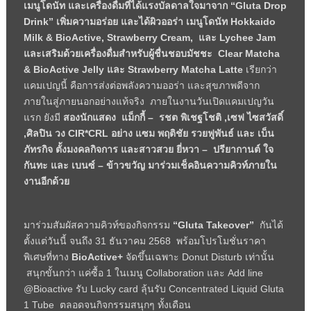
เมนูโดนัท และเครื่องดื่มที่ได้แรงบัลดาลใจมาจาก “Gluta Drop
Drink” เพิ่มความอร่อย และได้ผิวออร่า เมนูโดนัท Hokkaido
Milk & BioActive, Strawberry Cream, และ Lychee Jam
และเสริมด้วยเครื่องดื่มสำหรับผู้ชื่นชอบมัชชะ Clear Matcha
& BioActive Jelly และ Strawberry Matcha Latte
เรียกว่า
แคมเปญนี้ คือการส่งต่อพลังความออร่า และสุขภาพดีจาก
ภายในสู่ภายนอกอย่างแท้จริง ภายในงานวันเปิดแคมเปญวัน
แรก ยังมี
สองนักแสดง
แม็กกี้
– รชต พิเชฐโชติ
,
เซฟ ไซสวัสดิ์
,ศิลปิน วง
CIR*CRL อย่าง แซม พฤติชัย รวยฟูพันธ์ และ เบ็น
ภัทรกิจ ตั้งมงคลกิจการ และสาวสวย ยี่หวา – ปรียากานต์ ใจ
กันทะ และ เบนซ์ – ข้าวขวัญ มาร่วมเช็คอินความคิวท์ภายใน
งานอีกด้วย
มาร่วมสัมผัสความคิวท์ของกิจกรรม
“Gluta Takeover”
กันได้
ตั้งแต่วันนี้ จนถึง 31 ธันวาคม 2568 พร้อมโปรโมชั่นราคา
พิเศษที่ทาง
BioActive+
จัดขึ้นเฉพาะ Donut Disturb เท่านั้น
สนุกขั้นกว่า แค่ซื้อ 1 ในเมนู Collaboration และ Add line
@Bioactive รับ Lucky card ลุ้นรับ Concentrated Liquid Gluta
1 Tube ตลอดจนกิจกรรมสนุกๆ ทั้งเดือน