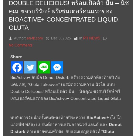
DOUBLE DELICIOUS! พร้อมเปิดตัว มีน – นิช
คุณ ขจรบริรักษ์ พรีเซนเตอร์คนแรกของ
BIOACTIVE+ CONCENTRATED LIQUID
GLUTA
Author:
en-tk.com
Dec 3, 2025
in
PR NEWS
No Comments
Share
BioActive+ จับมือ Donut Disturb สร้างความคิวท์ส่งท้ายปี กับ
แคมเปญ “Gluta Takeover” เนรมิตความหวาน ผิวใส แบบ
Double Delicious! พร้อมเปิดตัว มีน – นิชคุณ ขจรบริรักษ์ พรี
เซนเตอร์คนแรกของ BioActive+ Concentrated Liquid Gluta
พบกับการจับมือครั้งพิเศษส่งท้ายปีระหว่าง
BioActive+
(ไบโอ
แอคทีฟ พลัส) แบรนด์อาหารเสริมจากนิวซีแลนด์ และ
Donut
Disturb
คาเฟ่สายขนมชื่อดัง กับแคมเปญสุดคิวท์ “
Gluta