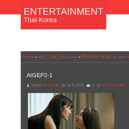
ENTERTAINMENT
Thai-Korea
Home
»
#GL_Thai_Girls’Love
»
ซีรีส์เรื่อง “AI Girl จะ G
AIGEP2-1
Author:
en-tk.com
Jul 8, 2026
in
No Comments