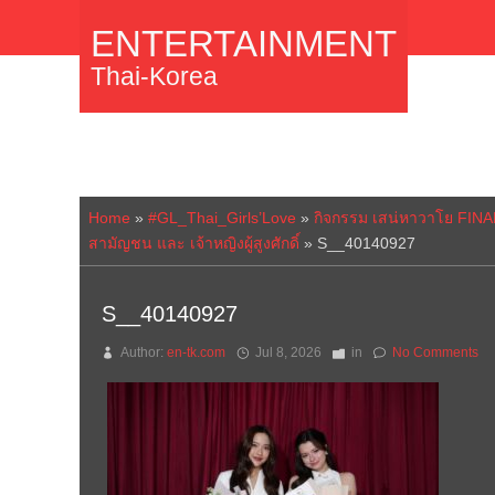
ENTERTAINMENT
Thai-Korea
Home
»
#GL_Thai_Girls’Love
»
กิจกรรม เสน่หาวาโย FINA
สามัญชน และ เจ้าหญิงผู้สูงศักดิ์
»
S__40140927
S__40140927
Author:
en-tk.com
Jul 8, 2026
in
No Comments