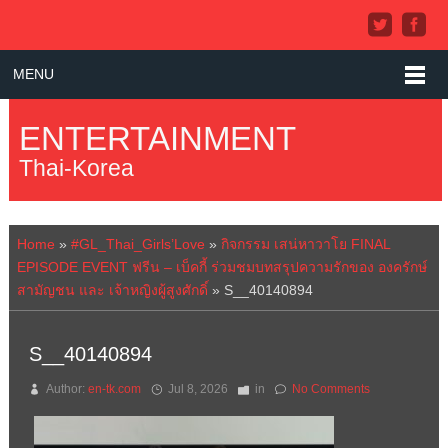
MENU
ENTERTAINMENT
Thai-Korea
Home
»
#GL_Thai_Girls’Love
»
กิจกรรม เสน่หาวาโย FINAL
EPISODE EVENT ฟรีน – เบ็คกี้ ร่วมชมบทสรุปความรักของ องครักษ์
สามัญชน และ เจ้าหญิงผู้สูงศักดิ์
»
S__40140894
S__40140894
Author:
en-tk.com
Jul 8, 2026
in
No Comments