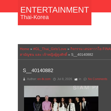
ENTERTAINMENT
Thai-Korea
Home
»
#GL_Thai_Girls’Love
»
กิจกรรม เสน่หาวาโย FINA
สามัญชน และ เจ้าหญิงผู้สูงศักดิ์
»
S__40140882
S__40140882
Author:
en-tk.com
Jul 8, 2026
in
No Comments