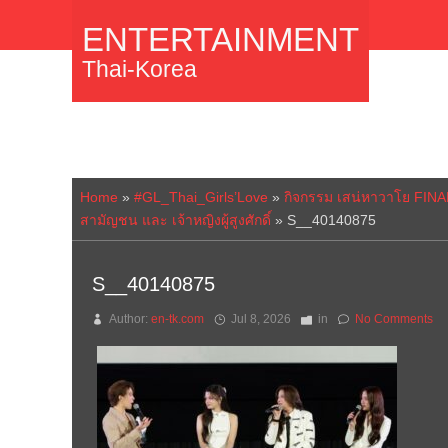
ENTERTAINMENT
Thai-Korea
Home
»
#GL_Thai_Girls’Love
»
กิจกรรม เสน่หาวาโย FINA
สามัญชน และ เจ้าหญิงผู้สูงศักดิ์
»
S__40140875
S__40140875
Author:
en-tk.com
Jul 8, 2026
in
No Comments