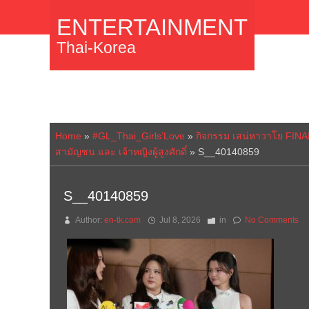
ENTERTAINMENT
Thai-Korea
Home
»
#GL_Thai_Girls’Love
»
กิจกรรม เสน่หาวาโย FINA
สามัญชน และ เจ้าหญิงผู้สูงศักดิ์
»
S__40140859
S__40140859
Author:
en-tk.com
Jul 8, 2026
in
No Comments