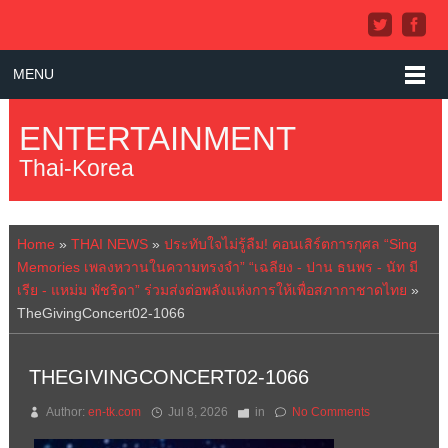
MENU
ENTERTAINMENT
Thai-Korea
Home
»
THAI NEWS
»
ประทับใจไม่รู้ลืม! คอนเสิร์ตการกุศล “Sing
Memories เพลงหวานในความทรงจำ” “เฉลียง - ปาน ธนพร - นัท มี
เรีย - แหม่ม พัชริดา” ร่วมส่งต่อพลังแห่งการให้เพื่อสภากาชาดไทย
»
TheGivingConcert02-1066
THEGIVINGCONCERT02-1066
Author:
en-tk.com
Jul 8, 2026
in
No Comments